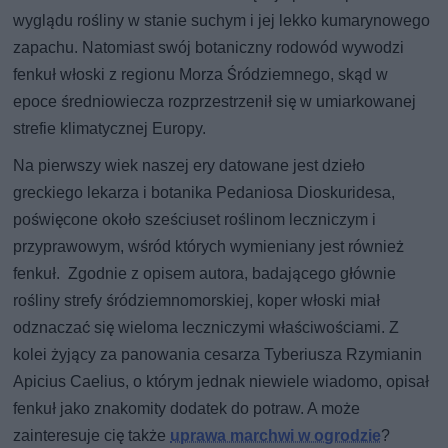
wyglądu rośliny w stanie suchym i jej lekko kumarynowego
zapachu. Natomiast swój botaniczny rodowód wywodzi
fenkuł włoski z regionu Morza Śródziemnego, skąd w
epoce średniowiecza rozprzestrzenił się w umiarkowanej
strefie klimatycznej Europy.
Na pierwszy wiek naszej ery datowane jest dzieło
greckiego lekarza i botanika Pedaniosa Dioskuridesa,
poświęcone około sześciuset roślinom leczniczym i
przyprawowym, wśród których wymieniany jest również
fenkuł. Zgodnie z opisem autora, badającego głównie
rośliny strefy śródziemnomorskiej, koper włoski miał
odznaczać się wieloma leczniczymi właściwościami. Z
kolei żyjący za panowania cesarza Tyberiusza Rzymianin
Apicius Caelius, o którym jednak niewiele wiadomo, opisał
fenkuł jako znakomity dodatek do potraw. A może
zainteresuje cię także
uprawa marchwi w ogrodzie
?