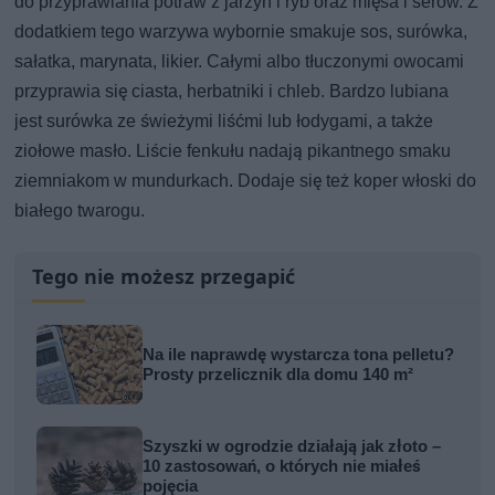
do przyprawiania potraw z jarzyn i ryb oraz mięsa i serów. Z
dodatkiem tego warzywa wybornie smakuje sos, surówka,
sałatka, marynata, likier. Całymi albo tłuczonymi owocami
przyprawia się ciasta, herbatniki i chleb. Bardzo lubiana
jest surówka ze świeżymi liśćmi lub łodygami, a także
ziołowe masło. Liście fenkułu nadają pikantnego smaku
ziemniakom w mundurkach. Dodaje się też koper włoski do
białego twarogu.
Tego nie możesz przegapić
Na ile naprawdę wystarcza tona pelletu?
Prosty przelicznik dla domu 140 m²
Szyszki w ogrodzie działają jak złoto –
10 zastosowań, o których nie miałeś
pojęcia