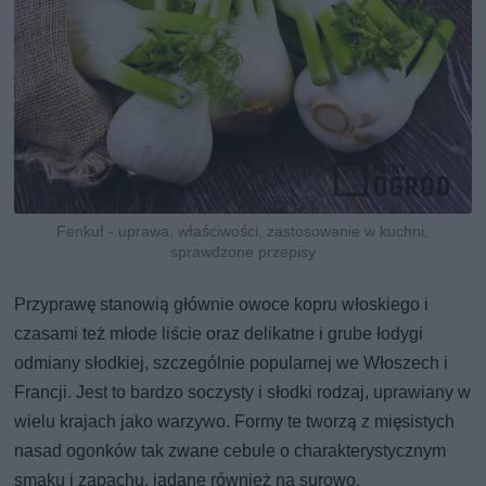
Fenkuł - uprawa, właściwości, zastosowanie w kuchni,
sprawdzone przepisy
Przyprawę stanowią głównie owoce kopru włoskiego i
czasami też młode liście oraz delikatne i grube łodygi
odmiany słodkiej, szczególnie popularnej we Włoszech i
Francji. Jest to bardzo soczysty i słodki rodzaj, uprawiany w
wielu krajach jako warzywo. Formy te tworzą z mięsistych
nasad ogonków tak zwane cebule o charakterystycznym
smaku i zapachu, jadane również na surowo.