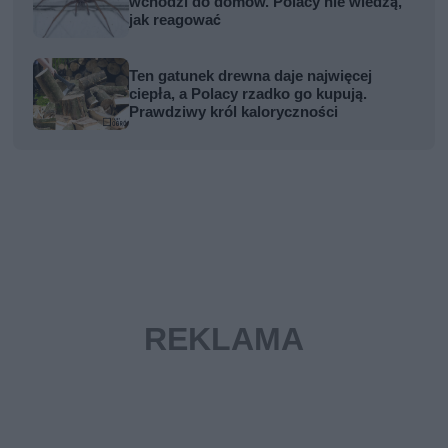
wchodzi do domów. Polacy nie wiedzą,
jak reagować
Ten gatunek drewna daje najwięcej
ciepła, a Polacy rzadko go kupują.
Prawdziwy król kaloryczności