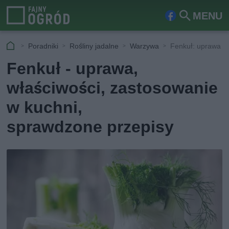
MENU
Fa
Szu
ceb
kaj
Poradniki
Rośliny jadalne
Warzywa
Fenkuł: uprawa i 
ook
Fenkuł - uprawa,
właściwości, zastosowanie
w kuchni,
sprawdzone przepisy