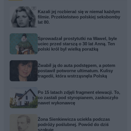
Kazali jej rozbierać się w niemal każdym
filmie. Przekleństwo polskiej seksbomby
lat 80.
Sprowadzał prostytutki na Wawel, byle
uciec przed starszą o 30 lat Anną. Ten
polski król był wielką porażką
Zwabił ją do auta podstępem, a potem
postawił potworne ultimatum. Kulisy
tragedii, która wstrząsnęła Polską
Po 15 latach zdjęli fragment elewacji. To,
co zastali pod styropianem, zaskoczyło
nawet wykonawcę
Żona Sienkiewicza uciekła podczas
podróży poślubnej. Powód do dziś
szokuje