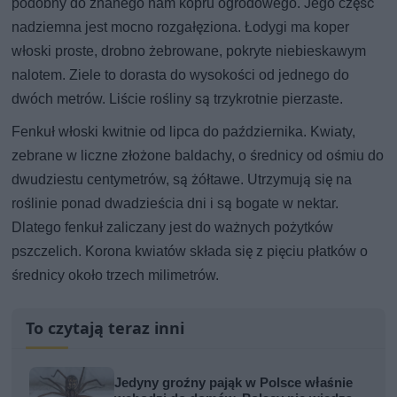
podobny do znanego nam kopru ogrodowego. Jego część
nadziemna jest mocno rozgałęziona. Łodygi ma koper
włoski proste, drobno żebrowane, pokryte niebieskawym
nalotem. Ziele to dorasta do wysokości od jednego do
dwóch metrów. Liście rośliny są trzykrotnie pierzaste.
Fenkuł włoski kwitnie od lipca do października. Kwiaty,
zebrane w liczne złożone baldachy, o średnicy od ośmiu do
dwudziestu centymetrów, są żółtawe. Utrzymują się na
roślinie ponad dwadzieścia dni i są bogate w nektar.
Dlatego fenkuł zaliczany jest do ważnych pożytków
pszczelich. Korona kwiatów składa się z pięciu płatków o
średnicy około trzech milimetrów.
To czytają teraz inni
Jedyny groźny pająk w Polsce właśnie