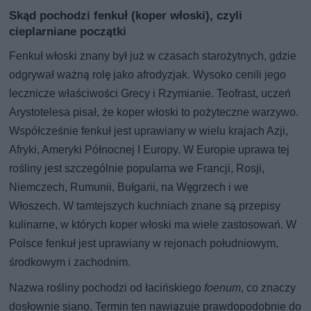
Skąd pochodzi fenkuł (koper włoski), czyli
cieplarniane początki
Fenkuł włoski znany był już w czasach starożytnych, gdzie
odgrywał ważną rolę jako afrodyzjak. Wysoko cenili jego
lecznicze właściwości Grecy i Rzymianie. Teofrast, uczeń
Arystotelesa pisał, że koper włoski to pożyteczne warzywo.
Współcześnie fenkuł jest uprawiany w wielu krajach Azji,
Afryki, Ameryki Północnej I Europy. W Europie uprawa tej
rośliny jest szczególnie popularna we Francji, Rosji,
Niemczech, Rumunii, Bułgarii, na Węgrzech i we
Włoszech. W tamtejszych kuchniach znane są przepisy
kulinarne, w których koper włoski ma wiele zastosowań. W
Polsce fenkuł jest uprawiany w rejonach południowym,
środkowym i zachodnim.
Nazwa rośliny pochodzi od łacińskiego
foenum
, co znaczy
dosłownie siano. Termin ten nawiązuje prawdopodobnie do