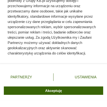
podmioty z Grupy KB.pl uzyskujemy dostęp i
przechowujemy informacje na urządzeniu oraz
przetwarzamy dane osobowe, takie jak unikalne
identyfikatory, standardowe informacje wysyłane przez
urządzenie czy dane przeglądania w celu zapewniania
spersonalizowanych reklam, wybór spersonalizowanych
treści, pomiar reklam i treści, badanie odbiorców oraz
ulepszanie usług. Za zgodą Użytkownika my i Zaufani
Partnerzy możemy używać dokładnych danych
geolokalizacyjnych oraz aktywnie skanować
charakterystykę urządzenia do celów identyfikacji.
Ponieważ cenimy Twoją prywatność, prosimy o zgodę na
korzystanie z tych technologii poprzez kliknięcie
„Akceptuję”. Zgoda jest dobrowolna i zawsze możesz ją
zmienić/wycofać klikając przycisk ustawień prywatności
PARTNERZY
USTAWIENIA
znajdujący się w lewym dolnym rogu strony. Niektóre
Certyfikaty pelletu: ENplus,
rodzaje przetwarzania danych nie wymagają zgody
użytkownika, ale masz prawo sprzeciwić się takiemu
Akceptuję
DINplus, DP
przetwarzaniu. Preferencje będą miały zastosowania tylko
na tej witrynie.
W Europie nadal najbardziej rozpoznawalnym