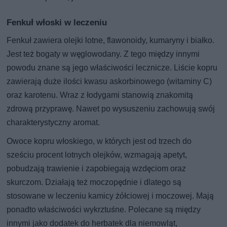
Fenkuł włoski w leczeniu
Fenkuł zawiera olejki lotne, flawonoidy, kumaryny i białko.
Jest też bogaty w węglowodany. Z tego między innymi
powodu znane są jego właściwości lecznicze. Liście kopru
zawierają duże ilości kwasu askorbinowego (witaminy C)
oraz karotenu. Wraz z łodygami stanowią znakomitą
zdrową przyprawę. Nawet po wysuszeniu zachowują swój
charakterystyczny aromat.
Owoce kopru włoskiego, w których jest od trzech do
sześciu procent lotnych olejków, wzmagają apetyt,
pobudzają trawienie i zapobiegają wzdęciom oraz
skurczom. Działają też moczopędnie i dlatego są
stosowane w leczeniu kamicy żółciowej i moczowej. Mają
ponadto właściwości wykrztuśne. Polecane są między
innymi jako dodatek do herbatek dla niemowląt,