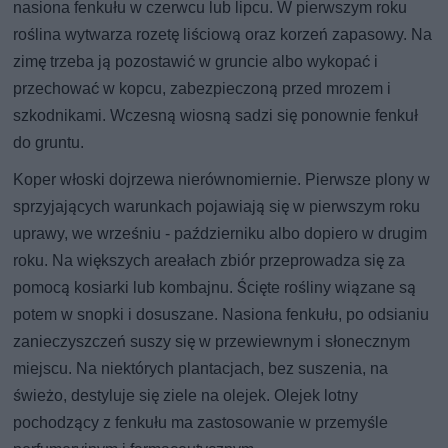
nasiona fenkułu w czerwcu lub lipcu. W pierwszym roku
roślina wytwarza rozetę liściową oraz korzeń zapasowy. Na
zimę trzeba ją pozostawić w gruncie albo wykopać i
przechować w kopcu, zabezpieczoną przed mrozem i
szkodnikami. Wczesną wiosną sadzi się ponownie fenkuł
do gruntu.
Koper włoski dojrzewa nierównomiernie. Pierwsze plony w
sprzyjających warunkach pojawiają się w pierwszym roku
uprawy, we wrześniu - październiku albo dopiero w drugim
roku. Na większych areałach zbiór przeprowadza się za
pomocą kosiarki lub kombajnu. Ścięte rośliny wiązane są
potem w snopki i dosuszane. Nasiona fenkułu, po odsianiu
zanieczyszczeń suszy się w przewiewnym i słonecznym
miejscu. Na niektórych plantacjach, bez suszenia, na
świeżo, destyluje się ziele na olejek. Olejek lotny
pochodzący z fenkułu ma zastosowanie w przemyśle