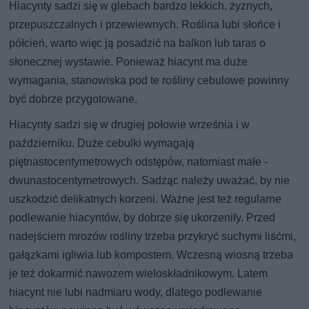
Hiacynty sadzi się w glebach bardzo lekkich, żyznych,
przepuszczalnych i przewiewnych. Roślina lubi słońce i
półcień, warto więc ją posadzić na balkon lub taras o
słonecznej wystawie. Ponieważ hiacynt ma duże
wymagania, stanowiska pod te rośliny cebulowe powinny
być dobrze przygotowane.
Hiacynty sadzi się w drugiej połowie września i w
październiku. Duże cebulki wymagają
piętnastocentymetrowych odstępów, natomiast małe -
dwunastocentymetrowych. Sadząc należy uważać, by nie
uszkodzić delikatnych korzeni. Ważne jest też regularne
podlewanie hiacyntów, by dobrze się ukorzeniły. Przed
nadejściem mrozów rośliny trzeba przykryć suchymi liśćmi,
gałązkami igliwia lub kompostem. Wczesną wiosną trzeba
je też dokarmić nawozem wieloskładnikowym. Latem
hiacynt nie lubi nadmiaru wody, dlatego podlewanie