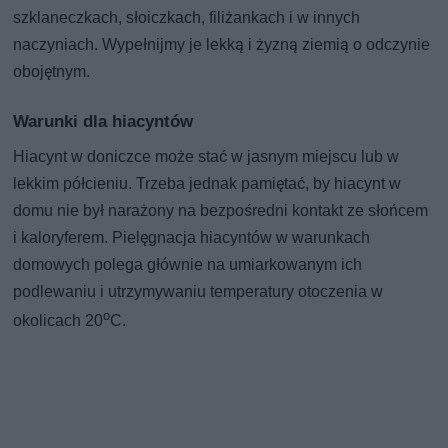
szklaneczkach, słoiczkach, filiżankach i w innych
naczyniach. Wypełnijmy je lekką i żyzną ziemią o odczynie
obojętnym.
Warunki dla hiacyntów
Hiacynt w doniczce może stać w jasnym miejscu lub w
lekkim półcieniu. Trzeba jednak pamiętać, by hiacynt w
domu nie był narażony na bezpośredni kontakt ze słońcem
i kaloryferem. Pielęgnacja hiacyntów w warunkach
domowych polega głównie na umiarkowanym ich
podlewaniu i utrzymywaniu temperatury otoczenia w
o
okolicach 20
C.