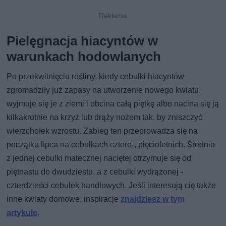
Pielęgnacja hiacyntów w
warunkach hodowlanych
Po przekwitnięciu rośliny, kiedy cebulki hiacyntów
zgromadziły już zapasy na utworzenie nowego kwiatu,
wyjmuje się je z ziemi i obcina całą piętkę albo nacina się ją
kilkakrotnie na krzyż lub drąży nożem tak, by zniszczyć
wierzchołek wzrostu. Zabieg ten przeprowadza się na
początku lipca na cebulkach cztero-, pięcioletnich. Średnio
z jednej cebulki matecznej naciętej otrzymuje się od
piętnastu do dwudziestu, a z cebulki wydrążonej -
czterdzieści cebulek handlowych. Jeśli interesują cię także
inne kwiaty domowe, inspiracje
znajdziesz w tym
artykule
.