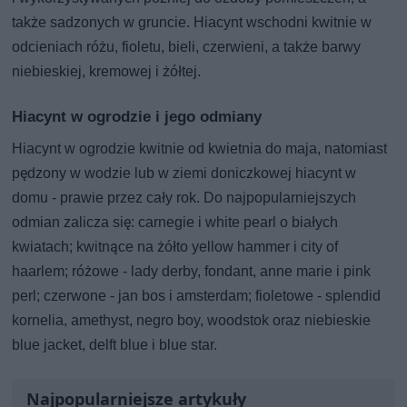
także sadzonych w gruncie. Hiacynt wschodni kwitnie w
odcieniach różu, fioletu, bieli, czerwieni, a także barwy
niebieskiej, kremowej i żółtej.
Hiacynt w ogrodzie i jego odmiany
Hiacynt w ogrodzie kwitnie od kwietnia do maja, natomiast
pędzony w wodzie lub w ziemi doniczkowej hiacynt w
domu - prawie przez cały rok. Do najpopularniejszych
odmian zalicza się: carnegie i white pearl o białych
kwiatach; kwitnące na żółto yellow hammer i city of
haarlem; różowe - lady derby, fondant, anne marie i pink
perl; czerwone - jan bos i amsterdam; fioletowe - splendid
kornelia, amethyst, negro boy, woodstok oraz niebieskie
blue jacket, delft blue i blue star.
Najpopularniejsze artykuły