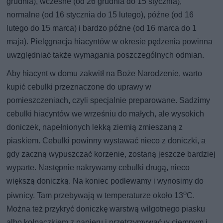
grudnia), wczesne (od 26 grudnia do 15 stycznia),
normalne (od 16 stycznia do 15 lutego), późne (od 16
lutego do 15 marca) i bardzo późne (od 16 marca do 1
maja). Pielęgnacja hiacyntów w okresie pędzenia powinna
uwzględniać także wymagania poszczególnych odmian.
Aby hiacynt w domu zakwitł na Boże Narodzenie, warto
kupić cebulki przeznaczone do uprawy w
pomieszczeniach, czyli specjalnie preparowane. Sadzimy
cebulki hiacyntów we wrześniu do małych, ale wysokich
doniczek, napełnionych lekką ziemią zmieszaną z
piaskiem. Cebulki powinny wystawać nieco z doniczki, a
gdy zaczną wypuszczać korzenie, zostaną jeszcze bardziej
wyparte. Następnie nakrywamy cebulki drugą, nieco
większą doniczką. Na koniec podlewamy i wynosimy do
o
piwnicy. Tam przebywają w temperaturze około 13
C.
Można też przykryć doniczkę warstwą wilgotnego piasku
albo kołpaczkiem z papieru i przetrzymywać w ciemnym i