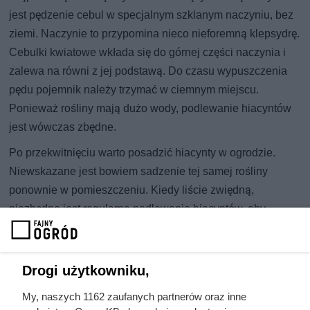
jest pędzenie cebul w specjalnym szklanym naczyniu, bez
ziemi. Naczynie to przypomina nieco nieforemną klepsydrę.
Cebulki kwiatowe wkłada się do górnej części naczynia i
zalewa na równi z jej podstawą. Do czasu wypuszczenia
pędu pojemnik należy trzymać w ciemnym miejscu.
Ponieważ rośliny mają dużo wody, podlewanie hiacyntów
jest wówczas zbędne.
Po przekwitnięciu warto posadzić hiacynty w ogrodzie.
Niewskazane jest bowiem sadzenie tej samej rośliny
ponownie w pomieszczeniu. Kiedy liście zwiędną,
niezbędne jest regularne podlewanie hiacyntów, aby
przygotować je do następnego sezonu. Przekwitłe hiacynty
warto też wystawić na balkon lub taras, by
zaaklimatyzowały się na powietrzu. Cebulki hiacyntów
Drogi użytkowniku,
można też przetrzymać latem w ciemności, w chłodnym
My, naszych 1162 zaufanych partnerów oraz inne
miejscu, a jesienią posadzić do gruntu.