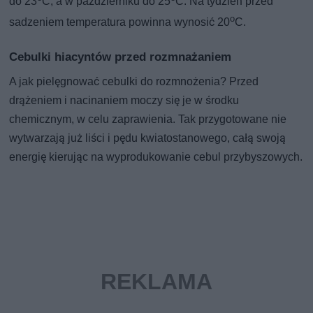
do 23
C, a w październiku do 25
C. Na tydzień przed
o
sadzeniem temperatura powinna wynosić 20
C.
Cebulki hiacyntów przed rozmnażaniem
A jak pielęgnować cebulki do rozmnożenia? Przed
drążeniem i nacinaniem moczy się je w środku
chemicznym, w celu zaprawienia. Tak przygotowane nie
wytwarzają już liści i pędu kwiatostanowego, całą swoją
energię kierując na wyprodukowanie cebul przybyszowych.