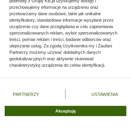
podmioty z Grupy KB.pl uzyskujemy dostęp i
przechowujemy informacje na urządzeniu oraz
Literatura:
przetwarzamy dane osobowe, takie jak unikalne
identyfikatory, standardowe informacje wysyłane przez
Diszer K., Najlepsze odmiany hiacyntów. „Przepis na
urządzenie czy dane przeglądania w celu zapewniania
Ogród” 2016 nr 4, s. 10-11.
spersonalizowanych reklam, wybór spersonalizowanych
Hiacynt. „Działkowiec” 1961 nr 1, s. 2.
treści, pomiar reklam i treści, badanie odbiorców oraz
ulepszanie usług. Za zgodą Użytkownika my i Zaufani
Hiacynt. „Mój Piękny Ogród” 2008. Wyd. specjalne nr 4,
Partnerzy możemy używać dokładnych danych
s. 25.
geolokalizacyjnych oraz aktywnie skanować
charakterystykę urządzenia do celów identyfikacji.
Kiljańska I., Rośliny ozdobne w mieszkaniu i na
Ponieważ cenimy Twoją prywatność, prosimy o zgodę na
balkonie. Warszawa 1965.
korzystanie z tych technologii poprzez kliknięcie
Raworth J., Bradley V., Rośliny ozdobne w domu.
„Akceptuję”. Zgoda jest dobrowolna i zawsze możesz ją
zmienić/wycofać klikając przycisk ustawień prywatności
Warszawa 1998.
PARTNERZY
USTAWIENIA
znajdujący się w lewym dolnym rogu strony. Niektóre
Ulanowski K., Rośliny doniczkowe. Dom z pasją.
rodzaje przetwarzania danych nie wymagają zgody
Warszawa [2016].
użytkownika, ale masz prawo sprzeciwić się takiemu
Akceptuję
przetwarzaniu. Preferencje będą miały zastosowania tylko
Uprawa roślin ozdobnych. Podręcznik dla studentów
na tej witrynie.
akademii rolniczych. Warszawa 1984.