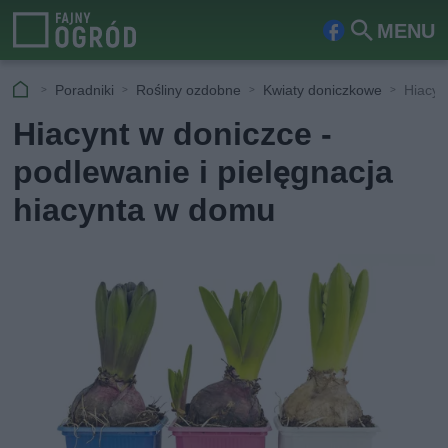
MENU
Fa
Szu
ceb
kaj
Poradniki
Rośliny ozdobne
Kwiaty doniczkowe
Hiacyn
ook
Hiacynt w doniczce -
podlewanie i pielęgnacja
hiacynta w domu