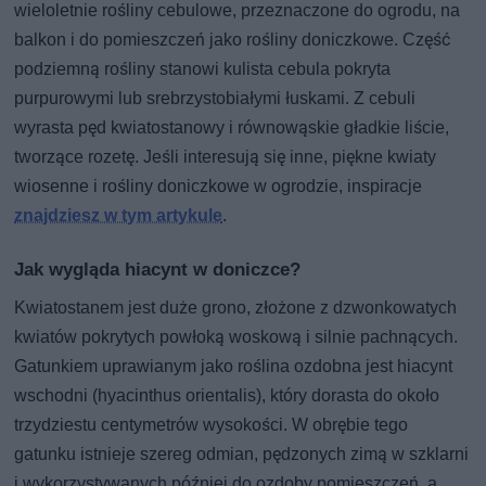
wieloletnie rośliny cebulowe, przeznaczone do ogrodu, na
balkon i do pomieszczeń jako rośliny doniczkowe. Część
podziemną rośliny stanowi kulista cebula pokryta
purpurowymi lub srebrzystobiałymi łuskami. Z cebuli
wyrasta pęd kwiatostanowy i równowąskie gładkie liście,
tworzące rozetę. Jeśli interesują się inne, piękne kwiaty
wiosenne i rośliny doniczkowe w ogrodzie, inspiracje
znajdziesz w tym artykule
.
Jak wygląda hiacynt w doniczce?
Kwiatostanem jest duże grono, złożone z dzwonkowatych
kwiatów pokrytych powłoką woskową i silnie pachnących.
Gatunkiem uprawianym jako roślina ozdobna jest hiacynt
wschodni (hyacinthus orientalis), który dorasta do około
trzydziestu centymetrów wysokości. W obrębie tego
gatunku istnieje szereg odmian, pędzonych zimą w szklarni
i wykorzystywanych później do ozdoby pomieszczeń, a