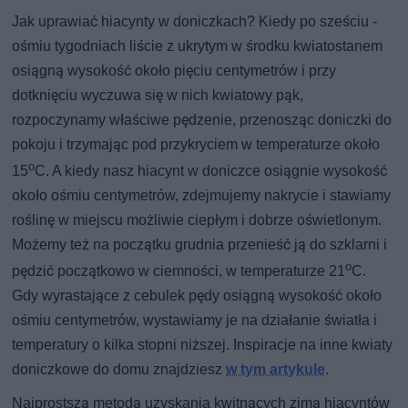
Jak uprawiać hiacynty w doniczkach? Kiedy po sześciu -
ośmiu tygodniach liście z ukrytym w środku kwiatostanem
osiągną wysokość około pięciu centymetrów i przy
dotknięciu wyczuwa się w nich kwiatowy pąk,
rozpoczynamy właściwe pędzenie, przenosząc doniczki do
pokoju i trzymając pod przykryciem w temperaturze około
o
15
C. A kiedy nasz hiacynt w doniczce osiągnie wysokość
około ośmiu centymetrów, zdejmujemy nakrycie i stawiamy
roślinę w miejscu możliwie ciepłym i dobrze oświetlonym.
Możemy też na początku grudnia przenieść ją do szklarni i
o
pędzić początkowo w ciemności, w temperaturze 21
C.
Gdy wyrastające z cebulek pędy osiągną wysokość około
ośmiu centymetrów, wystawiamy je na działanie światła i
temperatury o kilka stopni niższej. Inspiracje na inne kwiaty
doniczkowe do domu znajdziesz
w tym artykule
.
Najprostszą metodą uzyskania kwitnących zimą hiacyntów