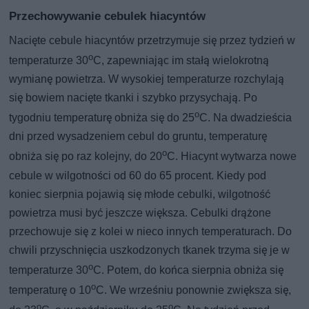
Przechowywanie cebulek hiacyntów
Nacięte cebule hiacyntów przetrzymuje się przez tydzień w
o
temperaturze 30
C, zapewniając im stałą wielokrotną
wymianę powietrza. W wysokiej temperaturze rozchylają
się bowiem nacięte tkanki i szybko przysychają. Po
o
tygodniu temperaturę obniża się do 25
C. Na dwadzieścia
dni przed wysadzeniem cebul do gruntu, temperaturę
o
obniża się po raz kolejny, do 20
C. Hiacynt wytwarza nowe
cebule w wilgotności od 60 do 65 procent. Kiedy pod
koniec sierpnia pojawią się młode cebulki, wilgotność
powietrza musi być jeszcze większa. Cebulki drążone
przechowuje się z kolei w nieco innych temperaturach. Do
chwili przyschnięcia uszkodzonych tkanek trzyma się je w
o
temperaturze 30
C. Potem, do końca sierpnia obniża się
o
temperaturę o 10
C. We wrześniu ponownie zwiększa się,
o
o