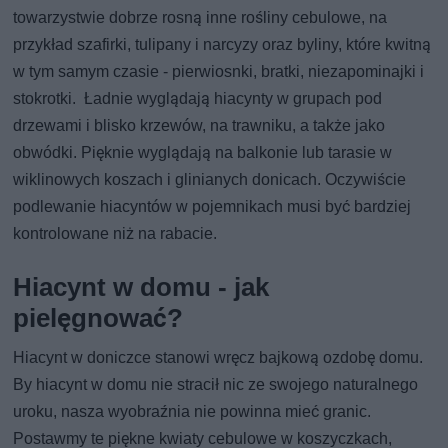
towarzystwie dobrze rosną inne rośliny cebulowe, na
przykład szafirki, tulipany i narcyzy oraz byliny, które kwitną
w tym samym czasie - pierwiosnki, bratki, niezapominajki i
stokrotki. Ładnie wyglądają hiacynty w grupach pod
drzewami i blisko krzewów, na trawniku, a także jako
obwódki. Pięknie wyglądają na balkonie lub tarasie w
wiklinowych koszach i glinianych donicach. Oczywiście
podlewanie hiacyntów w pojemnikach musi być bardziej
kontrolowane niż na rabacie.
Hiacynt w domu - jak
pielęgnować?
Hiacynt w doniczce stanowi wręcz bajkową ozdobę domu.
By hiacynt w domu nie stracił nic ze swojego naturalnego
uroku, nasza wyobraźnia nie powinna mieć granic.
Postawmy te piękne kwiaty cebulowe w koszyczkach,