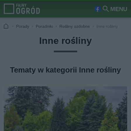
MENU
Fa
Szu
ceb
kaj
Porady
Poradniki
Rośliny ozdobne
Inne rośliny
ook
Inne rośliny
Tematy w kategorii Inne rośliny