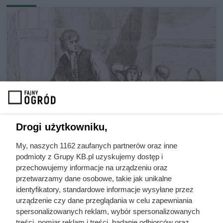
Drogi użytkowniku,
My, naszych 1162 zaufanych partnerów oraz inne
podmioty z Grupy KB.pl uzyskujemy dostęp i
przechowujemy informacje na urządzeniu oraz
przetwarzamy dane osobowe, takie jak unikalne
Nie harówka była najgorsza.
identyfikatory, standardowe informacje wysyłane przez
Prawdziwy koszmar chłopek
urządzenie czy dane przeglądania w celu zapewniania
spersonalizowanych reklam, wybór spersonalizowanych
zaczynał się po zamknięciu drzwi
treści, pomiar reklam i treści, badanie odbiorców oraz