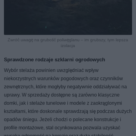
Zwróć uwagę na grubość poliwęglanu – im grubszy, tym lepsza
izolacja
Sprawdzone rodzaje szklarni ogrodowych
Wybór stelaża powinien uwzględniać wpływ
niekorzystnych warunków pogodowych oraz czynników
zewnętrznych, które mogłyby negatywnie oddziaływać na
uprawy. W sprzedaży dostępne są zarówno klasyczne
domki, jak i stelaże tunelowe i modele z zaokrąglonymi
kształtami, które doskonale sprawdzają się podczas dużych
opadów śniegu. Jeżeli chodzi o polecane konstrukcje i
profile montażowe, stal ocynkowana pozwala uzyskać
wysoką odporność na korozję oraz dużą stabilność.