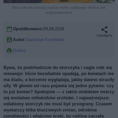
Storczyki nie znoszą zastoju wody i palącego słońca, fot.
eugensalzmann
Opublikowano:
09.08.2026
Udostępnij
Autor:
Stanisław Kozłowski
Drukuj
Bywa, że podchodzicie do storczyka i nagle robi się
nieswojo: liście bezwładnie opadają, po kwiatach nie
ma śladu, a korzenie wyglądają, jakby dawno straciły
siły. W głowie od razu pojawia się jedno pytanie: czy
to już koniec? Spokojnie — z takim widokiem mierzy
się mnóstwo miłośników orchidei. I najważniejsze:
osłabiony storczyk nie musi być przegrany. Czasem
wystarczy kilka kluczowych zmian, odrobina
cierpliwości i właściwe kroki, by roślina zaczęła