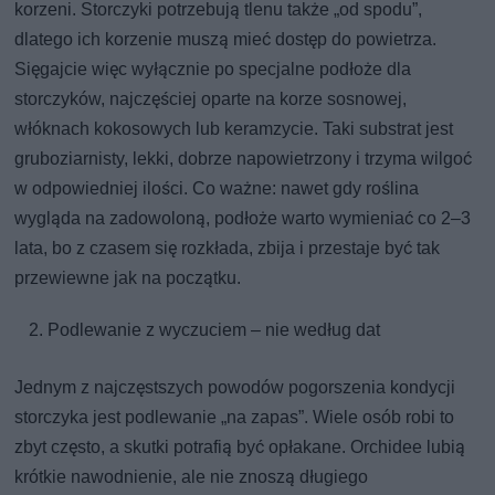
korzeni. Storczyki potrzebują tlenu także „od spodu”,
dlatego ich korzenie muszą mieć dostęp do powietrza.
Sięgajcie więc wyłącznie po specjalne podłoże dla
storczyków, najczęściej oparte na korze sosnowej,
włóknach kokosowych lub keramzycie. Taki substrat jest
gruboziarnisty, lekki, dobrze napowietrzony i trzyma wilgoć
w odpowiedniej ilości. Co ważne: nawet gdy roślina
wygląda na zadowoloną, podłoże warto wymieniać co 2–3
lata, bo z czasem się rozkłada, zbija i przestaje być tak
przewiewne jak na początku.
Podlewanie z wyczuciem – nie według dat
Jednym z najczęstszych powodów pogorszenia kondycji
storczyka jest podlewanie „na zapas”. Wiele osób robi to
zbyt często, a skutki potrafią być opłakane. Orchidee lubią
krótkie nawodnienie, ale nie znoszą długiego