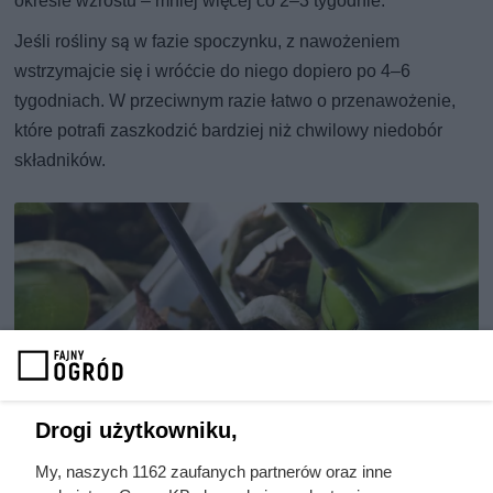
okresie wzrostu – mniej więcej co 2–3 tygodnie.
Jeśli rośliny są w fazie spoczynku, z nawożeniem
wstrzymajcie się i wróćcie do niego dopiero po 4–6
tygodniach. W przeciwnym razie łatwo o przenawożenie,
które potrafi zaszkodzić bardziej niż chwilowy niedobór
składników.
Drogi użytkowniku,
My, naszych 1162 zaufanych partnerów oraz inne