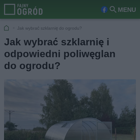
MENU
Fa
Szu
ceb
kaj
Jak wybrać szklarnię do ogrodu?
ook
Jak wybrać szklarnię i
odpowiedni poliwęglan
do ogrodu?