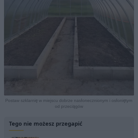
Postaw szklarnię w miejscu dobrze nasłonecznionym i osłoniętym
od przeciągów
Tego nie możesz przegapić