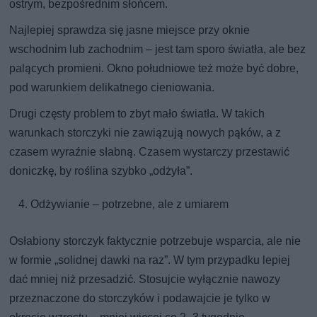
ostrym, bezpośrednim słońcem.
Najlepiej sprawdza się jasne miejsce przy oknie
wschodnim lub zachodnim – jest tam sporo światła, ale bez
palących promieni. Okno południowe też może być dobre,
pod warunkiem delikatnego cieniowania.
Drugi częsty problem to zbyt mało światła. W takich
warunkach storczyki nie zawiązują nowych pąków, a z
czasem wyraźnie słabną. Czasem wystarczy przestawić
doniczkę, by roślina szybko „odżyła”.
Odżywianie – potrzebne, ale z umiarem
Osłabiony storczyk faktycznie potrzebuje wsparcia, ale nie
w formie „solidnej dawki na raz”. W tym przypadku lepiej
dać mniej niż przesadzić. Stosujcie wyłącznie nawozy
przeznaczone do storczyków i podawajcie je tylko w