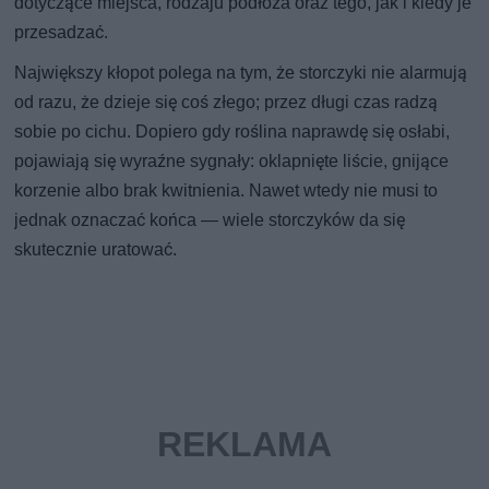
dotyczące miejsca, rodzaju podłoża oraz tego, jak i kiedy je
przesadzać.
Największy kłopot polega na tym, że storczyki nie alarmują
od razu, że dzieje się coś złego; przez długi czas radzą
sobie po cichu. Dopiero gdy roślina naprawdę się osłabi,
pojawiają się wyraźne sygnały: oklapnięte liście, gnijące
korzenie albo brak kwitnienia. Nawet wtedy nie musi to
jednak oznaczać końca — wiele storczyków da się
skutecznie uratować.