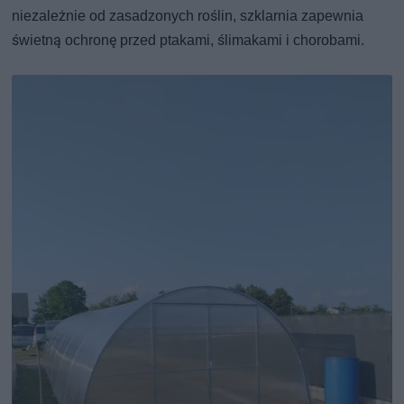
niezależnie od zasadzonych roślin, szklarnia zapewnia
świetną ochronę przed ptakami, ślimakami i chorobami.