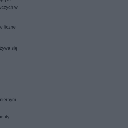
ywczych w
w liczne
używa się
dmiernym
menty