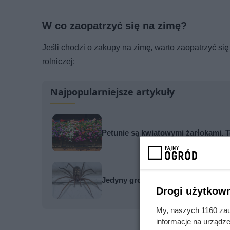
W co zaopatrzyć się na zimę?
Jeśli chodzi o zakupy na zimę, warto zaopatrzyć si
rolniczej:
Najpopularniejsze artykuły
Petunie są kwiatowymi żarłokami. 
Jedyny groźny pająk w Polsce właś
Drogi użytkown
My, naszych 1160 zau
informacje na urządze