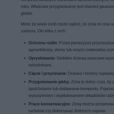
roku. Właściwe przygotowanie jest również gwaranc
glebie.
Mimo że wiele osób może sądzić, że zima to czas od
zadania. Oto kilka z nich:
Ochrona roślin
: Przed pierwszymi przymrozkam
agrowłókniny, słomy lub innych materiałów izol
Opryskiwanie
: Niektóre drzewa owocowe wym
szkodnikami.
Cięcie i przycinanie
: Drzewa i krzewy najlepie
Przygotowanie gleby
: Zima to dobry czas, by
spulchnianie lub dodawanie kompostu. Poprze
wysuszeniem i wypłukiwaniem składników odż
Prace konserwacyjne
: Zimą można przeprowa
ruchome czy dokonywać drobnych napraw.