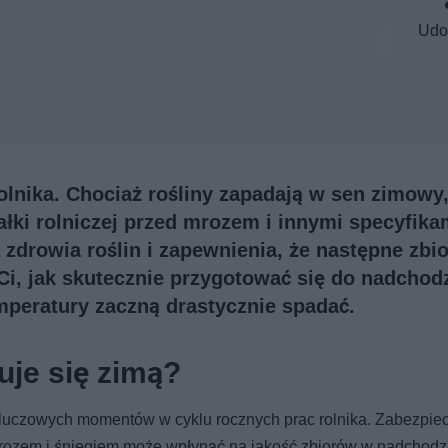
Udo
olnika. Chociaż rośliny zapadają w sen zimowy
ałki rolniczej przed mrozem i innymi specyfikam
zdrowia roślin i zapewnienia, że następne zbi
Ci, jak skutecznie przygotować się do nadchod
mperatury zaczną drastycznie spadać.
uje się zimą?
z kluczowych momentów w cyklu rocznych prac rolnika. Zabezpie
mrozem i śniegiem może wpłynąć na jakość zbiorów w nadchod