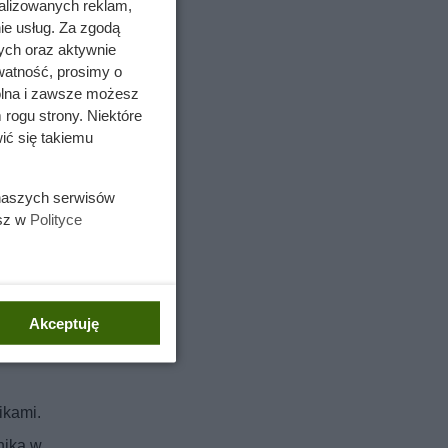
alizowanych reklam,
ie usług. Za zgodą
ych oraz aktywnie
watność, prosimy o
wolna i zawsze możesz
 rogu strony. Niektóre
ić się takiemu
 naszych serwisów
esz w
Polityce
Akceptuję
wane od
ikami.
nika w