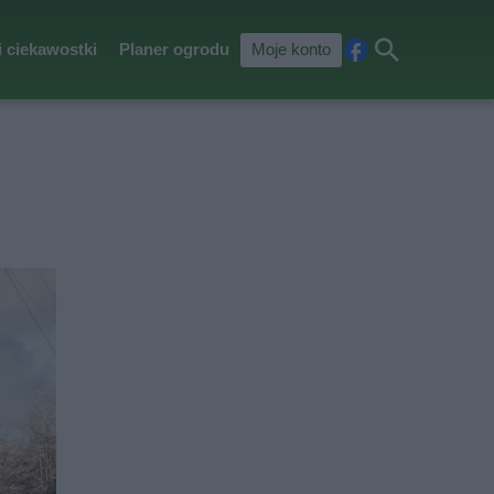
i ciekawostki
Planer ogrodu
Moje konto
Fa
Szu
ceb
kaj
ook