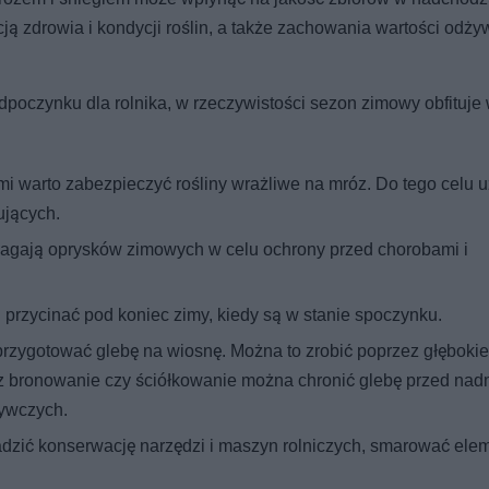
ją zdrowia i kondycji roślin, a także zachowania wartości odż
poczynku dla rolnika, w rzeczywistości sezon zimowy obfituje 
i warto zabezpieczyć rośliny wrażliwe na mróz. Do tego celu 
ujących.
agają oprysków zimowych w celu ochrony przed chorobami i
j przycinać pod koniec zimy, kiedy są w stanie spoczynku.
 przygotować glebę na wiosnę. Można to zrobić poprzez głębokie
z bronowanie czy ściółkowanie można chronić glebę przed na
ywczych.
dzić konserwację narzędzi i maszyn rolniczych, smarować ele