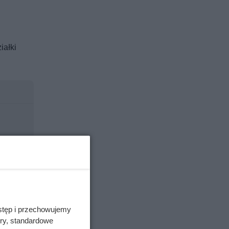
iałki
stęp i przechowujemy
ory, standardowe