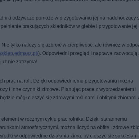
adniki odżywcze pomoże w przygotowaniu jej na nadchodzący 
pełnienie brakujących składników w glebie i przygotowanie jej
: Nie tylko należy się uzbroić w cierpliwość, ale również w odp
//sklep.edmasz.pl/
). Odpowiedni przegląd i naprawa zaowocują, 
już nie zatrzyma!
nych prac na roli. Dzięki odpowiedniemu przygotowaniu można
ozy i inne czynniki zimowe. Planując prace z wyprzedzeniem i
 będzie mógł cieszyć się zdrowymi roślinami i obfitymi zbiorami
y element w rocznym cyklu prac rolnika. Dzięki starannemu
arunkami atmosferycznymi, można liczyć na obfite i zdrowe zbi
rodki w odpowiednie działania zimą, by cieszyć się sukcesam