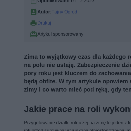
Opublikowano:
01.12.2023
Autor:
Fajny Ogród
Drukuj
Artykuł sponsorowany
Zima to wyjątkowy czas dla każdego r
na polu nie ustają. Zabezpieczenie dzi
pory roku jest kluczem do zachowania 
będą obfite. W tym artykule opowiem 
zimy i co warto mieć pod ręką, gdy te
Jakie prace na roli wykon
Przygotowanie działki rolniczej na zimę to jeden 
roli przed surowymi warunkami atmosferycznymi, 