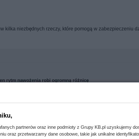
ę w kilka niezbędnych rzeczy, które pomogą w zabezpieczeniu dz
Ten rytm nawożenia robi ogromną różnicę
nie wchodzi do domów. Polacy nie wiedzą, jak reagować
iku,
fanych partnerów oraz inne podmioty z Grupy KB.pl uzyskujemy do
niu oraz przetwarzamy dane osobowe, takie jak unikalne identyfikat