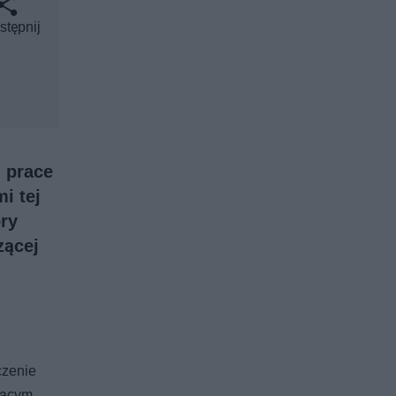
stępnij
, prace
i tej
ory
zącej
czenie
zącym