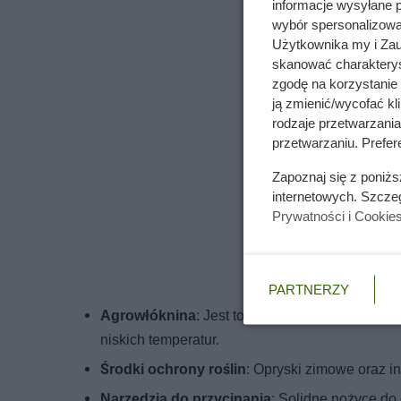
informacje wysyłane 
wybór spersonalizowan
Użytkownika my i Zau
skanować charakterys
zgodę na korzystanie 
ją zmienić/wycofać kl
rodzaje przetwarzani
przetwarzaniu. Prefere
Zapoznaj się z poniż
internetowych. Szcze
Prywatności i Cookie
PARTNERZY
Agrowłóknina
: Jest to materiał, który świetni
niskich temperatur.
Środki ochrony roślin
: Opryski zimowe oraz i
Narzędzia do przycinania
: Solidne nożyce do 