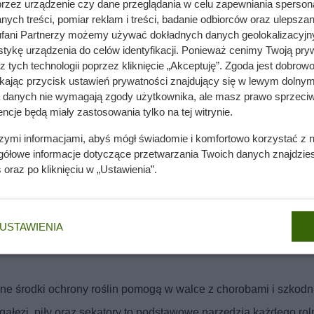
przez urządzenie czy dane przeglądania w celu zapewniania sperson
ych treści, pomiar reklam i treści, badanie odbiorców oraz ulepszan
fani Partnerzy możemy używać dokładnych danych geolokalizacyjn
tykę urządzenia do celów identyfikacji. Ponieważ cenimy Twoją pry
z tych technologii poprzez kliknięcie „Akceptuję”. Zgoda jest dobro
ikając przycisk ustawień prywatności znajdujący się w lewym dolnym
a danych nie wymagają zgody użytkownika, ale masz prawo sprzeciw
ncje będą miały zastosowania tylko na tej witrynie.
szymi informacjami, abyś mógł świadomie i komfortowo korzystać z
gółowe informacje dotyczące przetwarzania Twoich danych znajdzi
s
oraz po kliknięciu w „Ustawienia”.
USTAWIENIA
e chroni rośliny przed mrozem. Dzięki niej rośliny są lepiej izolo
nne środki ochrony roślin pomogą w walce z chorobami i szkodn
gałęzi, piły oraz sekatory to podstawowe narzędzia każdego rol