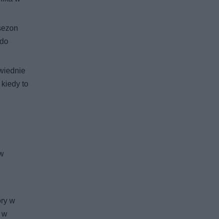
sezon
 do
owiednie
kiedy to
 w
ory w
i w