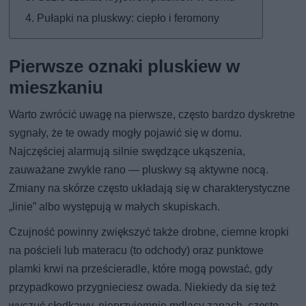
Pułapki na pluskwy: ciepło i feromony
Pierwsze oznaki pluskiew w
mieszkaniu
Warto zwrócić uwagę na pierwsze, często bardzo dyskretne
sygnały, że te owady mogły pojawić się w domu.
Najczęściej alarmują silnie swędzące ukąszenia,
zauważane zwykle rano — pluskwy są aktywne nocą.
Zmiany na skórze często układają się w charakterystyczne
„linie” albo występują w małych skupiskach.
Czujność powinny zwiększyć także drobne, ciemne kropki
na pościeli lub materacu (to odchody) oraz punktowe
plamki krwi na prześcieradle, które mogą powstać, gdy
przypadkowo przygnieciesz owada. Niekiedy da się też
wyczuć słodkawy, nieprzyjemnie mdlący zapach, często