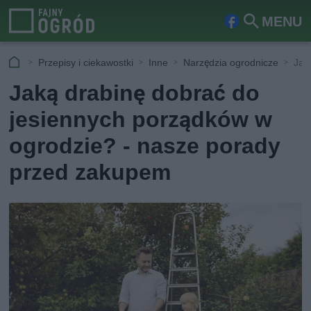
MENU
Fa
Szu
ceb
kaj
Przepisy i ciekawostki
Inne
Narzędzia ogrodnicze
Jak
ook
Jaką drabinę dobrać do
jesiennych porządków w
ogrodzie? - nasze porady
przed zakupem