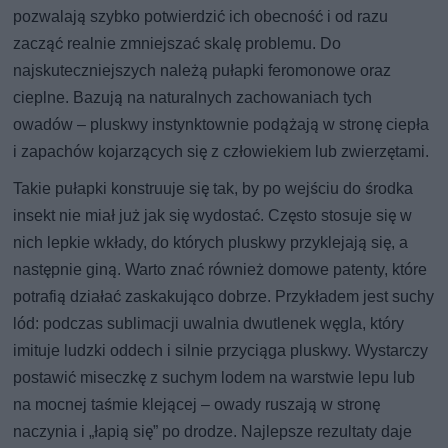
pozwalają szybko potwierdzić ich obecność i od razu
zacząć realnie zmniejszać skalę problemu. Do
najskuteczniejszych należą pułapki feromonowe oraz
cieplne. Bazują na naturalnych zachowaniach tych
owadów – pluskwy instynktownie podążają w stronę ciepła
i zapachów kojarzących się z człowiekiem lub zwierzętami.
Takie pułapki konstruuje się tak, by po wejściu do środka
insekt nie miał już jak się wydostać. Często stosuje się w
nich lepkie wkłady, do których pluskwy przyklejają się, a
następnie giną. Warto znać również domowe patenty, które
potrafią działać zaskakująco dobrze. Przykładem jest suchy
lód: podczas sublimacji uwalnia dwutlenek węgla, który
imituje ludzki oddech i silnie przyciąga pluskwy. Wystarczy
postawić miseczkę z suchym lodem na warstwie lepu lub
na mocnej taśmie klejącej – owady ruszają w stronę
naczynia i „łapią się” po drodze. Najlepsze rezultaty daje