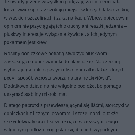
Te owady przede wszystkim podążają za ciepłem ciała
ludzi i zwierząt oraz szukają miejsc, w których łatwo znikną
w wąskich szczelinach i zakamarkach. Wbrew obiegowym
opiniom nie przyciągają ich okruchy ani resztki jedzenia –
pluskwy interesuje wyłącznie żywiciel, a ich jedynym
pokarmem jest krew.
Rośliny doniczkowe potrafią stworzyć pluskwom
zaskakująco dobre warunki do ukrycia się. Najczęściej
wybierają gatunki o gęstym ulistnieniu albo takie, których
pędy i sposób wzrostu tworzą naturalne „kryjówki”.
Dodatkowo działa na nie wilgotne podłoże, bo pomaga
utrzymać stabilny mikroklimat.
Dlatego paprotki z przewieszającymi się liśćmi, storczyki w
doniczkach z licznymi otworami i szczelinami, a także
skrzydłokwiaty oraz fikusy rosnące w cięższym, długo
wilgotnym podłożu mogą stać się dla nich wygodnym