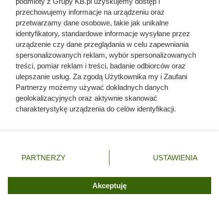
podmioty z Grupy KB.pl uzyskujemy dostęp i
przechowujemy informacje na urządzeniu oraz
przetwarzamy dane osobowe, takie jak unikalne
identyfikatory, standardowe informacje wysyłane przez
urządzenie czy dane przeglądania w celu zapewniania
spersonalizowanych reklam, wybór spersonalizowanych
treści, pomiar reklam i treści, badanie odbiorców oraz
ulepszanie usług. Za zgodą Użytkownika my i Zaufani
Partnerzy możemy używać dokładnych danych
geolokalizacyjnych oraz aktywnie skanować
charakterystykę urządzenia do celów identyfikacji.
Ponieważ cenimy Twoją prywatność, prosimy o zgodę na
korzystanie z tych technologii poprzez kliknięcie
Zginął z rąk kobiety, którą
„Akceptuję”. Zgoda jest dobrowolna i zawsze możesz ją
zmienić/wycofać klikając przycisk ustawień prywatności
próbował zgwałcić. Historia
PARTNERZY
USTAWIENIA
znajdujący się w lewym dolnym rogu strony. Niektóre
polskiego władcy zaskakuje
rodzaje przetwarzania danych nie wymagają zgody
użytkownika, ale masz prawo sprzeciwić się takiemu
Akceptuję
przetwarzaniu. Preferencje będą miały zastosowania tylko
na tej witrynie.