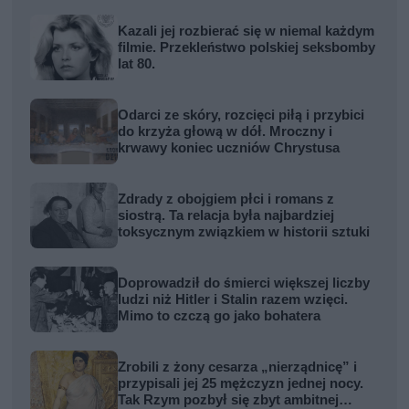
Kazali jej rozbierać się w niemal każdym
filmie. Przekleństwo polskiej seksbomby
lat 80.
Odarci ze skóry, rozcięci piłą i przybici
do krzyża głową w dół. Mroczny i
krwawy koniec uczniów Chrystusa
Zdrady z obojgiem płci i romans z
siostrą. Ta relacja była najbardziej
toksycznym związkiem w historii sztuki
Doprowadził do śmierci większej liczby
ludzi niż Hitler i Stalin razem wzięci.
Mimo to czczą go jako bohatera
Zrobili z żony cesarza „nierządnicę” i
przypisali jej 25 mężczyzn jednej nocy.
Tak Rzym pozbył się zbyt ambitnej