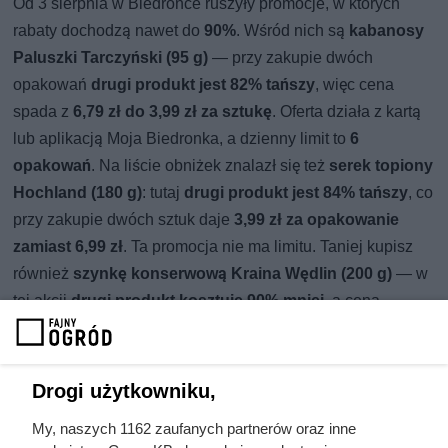
Od 3 sierpnia w Biedronce ruszyły promocje, w których
rabaty dochodzą nawet do
90%
. Wśród nich są
kabanosy
Paluszki Tarczyński (95 g)
— przy zakupie dwóch
opakowań
drugi produkt jest 82% tańszy
, więc cena
spada z
6,79 zł do 3,99 zł za sztukę
. Oferta działa z kartą
lub aplikacją Moja Biedronka, a dzienny limit to
6
opakowań
. Na liście obniżek znalazł się też
serek topiony
Hochland (180 g)
: tutaj
drugi produkt jest 84% tańszy
, co
przy zakupie dwóch sztuk daje
3,99 zł za opakowanie
zamiast 6,99 zł
. Ta promocja nie ma limitu. Taniej kupisz
również
szynkę konserwową Kraina Wędlin (200 g)
— w
tej akcji
drugi produkt kosztuje 90% mniej
, a cena
schodzi z
6,99 zł do 3,79 zł za sztukę
. Z kartą lub aplikacją
Moja Biedronka obowiązuje limit
maksymalnie 4
opakowania dziennie
. Wszystkie te promocje są dostępne
Drogi użytkowniku,
do 8 sierpnia
.
My, naszych 1162 zaufanych partnerów oraz inne