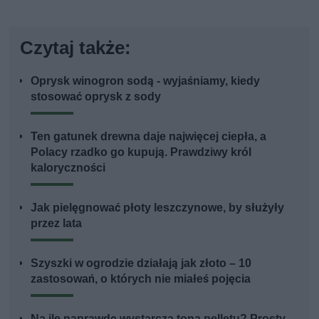
Czytaj także:
Oprysk winogron sodą - wyjaśniamy, kiedy
stosować oprysk z sody
Ten gatunek drewna daje najwięcej ciepła, a
Polacy rzadko go kupują. Prawdziwy król
kaloryczności
Jak pielęgnować płoty leszczynowe, by służyły
przez lata
Szyszki w ogrodzie działają jak złoto – 10
zastosowań, o których nie miałeś pojęcia
Na ile naprawdę wystarcza tona pelletu? Prosty