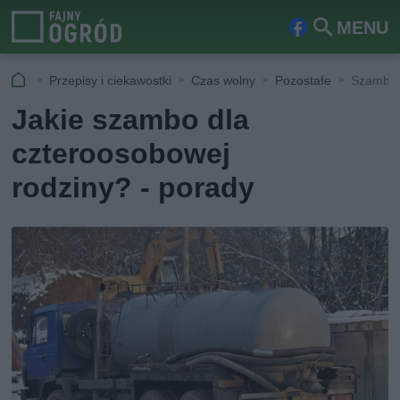
MENU
Fa
Szu
ceb
kaj
Przepisy i ciekawostki
Czas wolny
Pozostałe
Szambo d
ook
Jakie szambo dla
czteroosobowej
rodziny? - porady