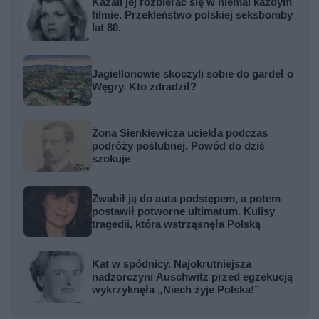
Kazali jej rozbierać się w niemal każdym
filmie. Przekleństwo polskiej seksbomby
lat 80.
Jagiellonowie skoczyli sobie do gardeł o
Węgry. Kto zdradził?
Żona Sienkiewicza uciekła podczas
podróży poślubnej. Powód do dziś
szokuje
Zwabił ją do auta podstępem, a potem
postawił potworne ultimatum. Kulisy
tragedii, która wstrząsnęła Polską
Kat w spódnicy. Najokrutniejsza
nadzorczyni Auschwitz przed egzekucją
wykrzyknęła „Niech żyje Polska!”