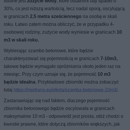
Istotne jest
zużycie wody
, które ostatnimi laty spadło o
30%, co jest niższą wartością, lecz nadal sporą, oscylującą
w granicach
2,5 metra sześciennego
na osobę w skali
roku. Łatwo zatem można obliczyć, że w przypadku 4-
osobowej rodziny, zużycie wody wyniesie w granicach
10
m3 w skali roku.
Wybierając szambo betonowe, które będzie
charakteryzować się pojemnością w granicach
7-10m3,
takowe będzie wymagało opróżniania około jeden raz na
miesiąc. Przy czym uznaje się, że pojemność
10 m3
będzie idealna
. Przykładowe zbiorniki można zobaczyć
tutaj
https://mortrans.eu/oferta/szamba-betonowe-10m3/
.
Zastanawiając się nad faktem, dlaczego pojemność
zbiornika betonowego będzie oscylowała w granicach
maksymalnie 10 m3 - odpowiedź jest prosta, otóż chodzi o
kwestie prawne, które dotyczą zbiorników większych, jak