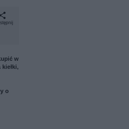
stępnij
kupić w
kiełki,
y o