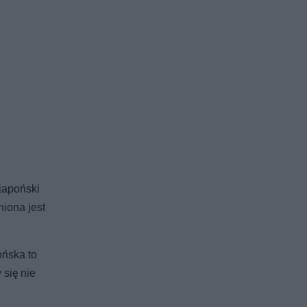
japoński
niona jest
ońska to
 się nie