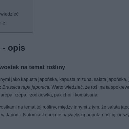
 wiedzieć
nie
- opis
wostek na temat rośliny
ymi jako kapusta japońska, kapusta mizuna, sałata japońska, 
z
Brassica rapa japonica.
Warto wiedzieć, że roślina ta spokrew
alarepa, rzepa, rzodkiewka, pak choi i komatsuna.
tkami na temat tej rośliny, między innymi z tym, że sałata jap
 w Japonii. Natomiast obecnie największą popularnością cieszy