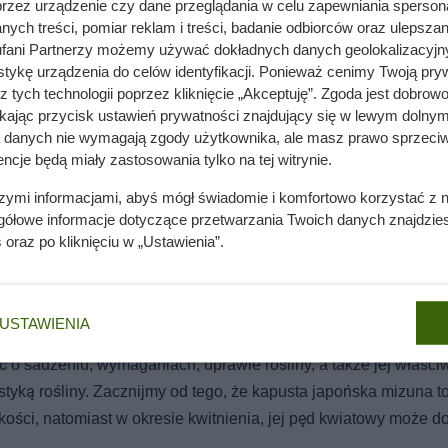
przez urządzenie czy dane przeglądania w celu zapewniania sperson
ych treści, pomiar reklam i treści, badanie odbiorców oraz ulepszan
fani Partnerzy możemy używać dokładnych danych geolokalizacyjn
tykę urządzenia do celów identyfikacji. Ponieważ cenimy Twoją pry
z tych technologii poprzez kliknięcie „Akceptuję”. Zgoda jest dobro
ikając przycisk ustawień prywatności znajdujący się w lewym dolnym
a danych nie wymagają zgody użytkownika, ale masz prawo sprzeciw
ncje będą miały zastosowania tylko na tej witrynie.
szymi informacjami, abyś mógł świadomie i komfortowo korzystać z
gółowe informacje dotyczące przetwarzania Twoich danych znajdzi
s
oraz po kliknięciu w „Ustawienia”.
USTAWIENIA
 o sadzeniu, wymaganiach, uprawie rośliny, a także jej właści
tyką rośliny. Zacznijmy od tego, że kapusta japońska mizuna to
kości, natomiast w okresie kwitnienia, jej pęd kwiatowy może d