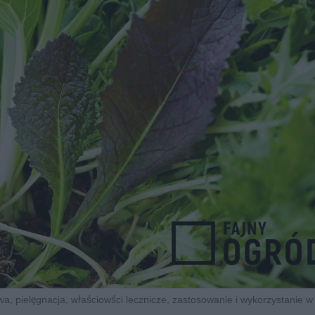
awa, pielęgnacja, właściowści lecznicze, zastosowanie i wykorzystanie w