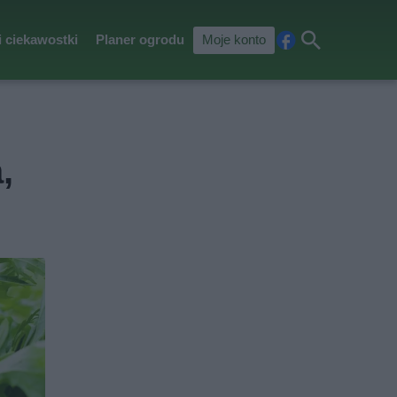
i ciekawostki
Planer ogrodu
Moje konto
Fa
Szu
ceb
kaj
ook
,