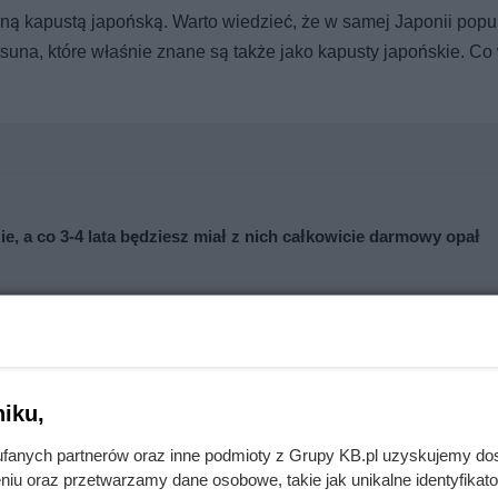
aną kapustą japońską. Warto wiedzieć, że w samej Japonii popu
tsuna, które właśnie znane są także jako kapusty japońskie. Co 
e, a co 3-4 lata będziesz miał z nich całkowicie darmowy opał
nie wchodzi do domów. Polacy nie wiedzą, jak reagować
iku,
fanych partnerów oraz inne podmioty z Grupy KB.pl uzyskujemy do
niu oraz przetwarzamy dane osobowe, takie jak unikalne identyfikat