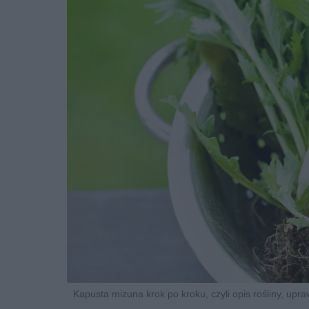
Kapusta mizuna krok po kroku, czyli opis rośliny, upr