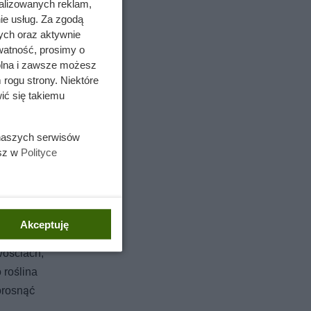
alizowanych reklam,
ie usług. Za zgodą
ych oraz aktywnie
watność, prosimy o
wolna i zawsze możesz
 rogu strony. Niektóre
ić się takiemu
 naszych serwisów
esz w
Polityce
Akceptuję
wościach,
 roślina
orosnąć