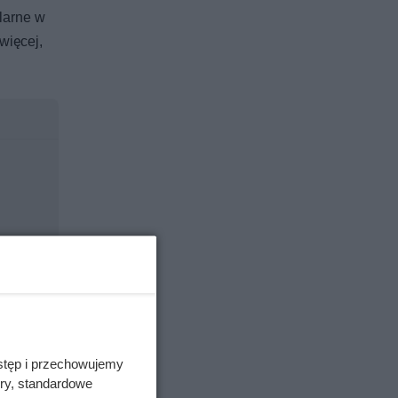
larne w
więcej,
stęp i przechowujemy
ory, standardowe