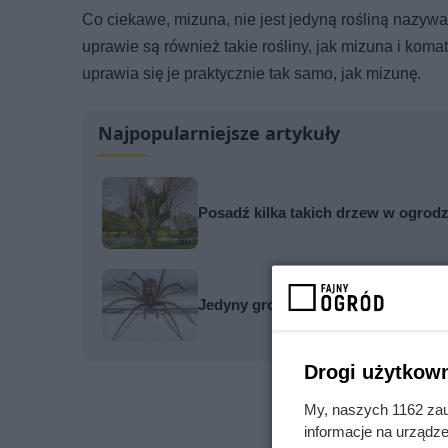
Co ciekawe, mizuna, nie jest jedyną rośliną nazyw
uprawie są również takie rośliny, jak mizuna i koma
uprawia się je praktycznie tak samo, jak mizunę.
Najpopularniejsze artykuły
Posadź kilka takich drzew w ogrodzi
Jedyny groźny pająk w Polsce właś
Drogi użytkown
My, naszych 1162 zau
informacje na urządze