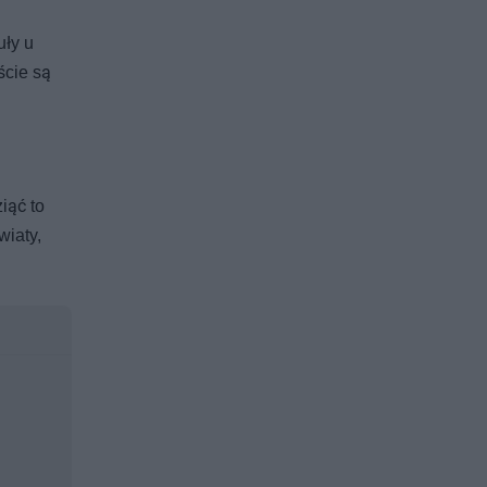
uły u
ście są
iąć to
wiaty,