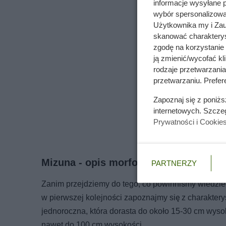
informacje wysyłane 
wybór spersonalizowan
Użytkownika my i Zau
skanować charakterys
zgodę na korzystanie 
ją zmienić/wycofać kl
rodzaje przetwarzani
przetwarzaniu. Prefere
Zapoznaj się z poniż
internetowych. Szcze
Prywatności i Cookie
Mizuna - opis morfologiczny
PARTNERZY
Zanim przejdziemy do tego, co powinniśmy wiedzieć
w pierwszej kolejności zapoznajmy się z charakterys
jednoroczna, która dorasta do około 15-30 cm wyso
nawet do 100 cm wysokości.