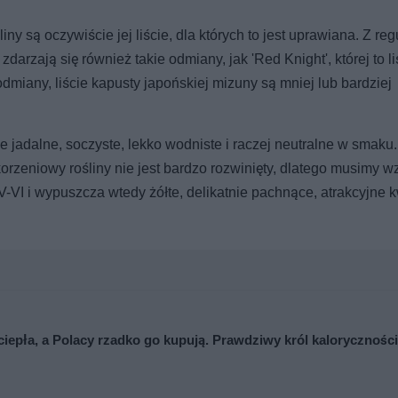
y są oczywiście jej liście, dla których to jest uprawiana. Z reg
 zdarzają się również takie odmiany, jak 'Red Knight', której to li
dmiany, liście kapusty japońskiej mizuny są mniej lub bardziej
ne jadalne, soczyste, lekko wodniste i raczej neutralne w smaku.
zeniowy rośliny nie jest bardzo rozwinięty, dlatego musimy wz
-VI i wypuszcza wtedy żółte, delikatnie pachnące, atrakcyjne k
ciepła, a Polacy rzadko go kupują. Prawdziwy król kaloryczności