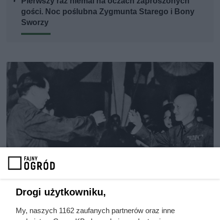
Pierwszy raz niemal na oczach zaproszonych
gości. Noc poślubna Zygmunta Starego i Bony
Sworzy
Drogi użytkowniku,
Doprowadził do śmierci większej
My, naszych 1162 zaufanych partnerów oraz inne