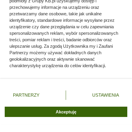
podmioty z Grupy KB.pl uzyskujemy dostęp i
liczby ludzi niż Hitler i Stalin
przechowujemy informacje na urządzeniu oraz
razem wzięci. Mimo to czczą go
przetwarzamy dane osobowe, takie jak unikalne
identyfikatory, standardowe informacje wysyłane przez
jako bohatera
urządzenie czy dane przeglądania w celu zapewniania
spersonalizowanych reklam, wybór spersonalizowanych
treści, pomiar reklam i treści, badanie odbiorców oraz
ulepszanie usług. Za zgodą Użytkownika my i Zaufani
Partnerzy możemy używać dokładnych danych
geolokalizacyjnych oraz aktywnie skanować
charakterystykę urządzenia do celów identyfikacji.
Ponieważ cenimy Twoją prywatność, prosimy o zgodę na
korzystanie z tych technologii poprzez kliknięcie
„Akceptuję”. Zgoda jest dobrowolna i zawsze możesz ją
zmienić/wycofać klikając przycisk ustawień prywatności
PARTNERZY
USTAWIENIA
znajdujący się w lewym dolnym rogu strony. Niektóre
rodzaje przetwarzania danych nie wymagają zgody
użytkownika, ale masz prawo sprzeciwić się takiemu
Akceptuję
przetwarzaniu. Preferencje będą miały zastosowania tylko
Dziennikarze ujawnili
na tej witrynie.
pochodzenie mięsa z Dino. Klienci