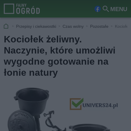
MENU
Fa
Szu
ceb
kaj
Przepisy i ciekawostki
Czas wolny
Pozostałe
Kociołek
ook
Kociołek żeliwny.
Naczynie, które umożliwi
wygodne gotowanie na
łonie natury