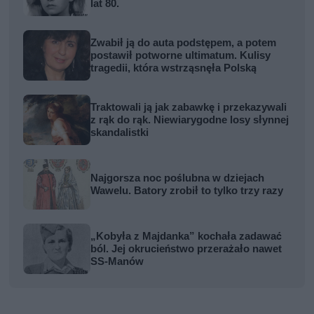
lat 80.
Zwabił ją do auta podstępem, a potem
postawił potworne ultimatum. Kulisy
tragedii, która wstrząsnęła Polską
Traktowali ją jak zabawkę i przekazywali
z rąk do rąk. Niewiarygodne losy słynnej
skandalistki
Najgorsza noc poślubna w dziejach
Wawelu. Batory zrobił to tylko trzy razy
„Kobyła z Majdanka” kochała zadawać
ból. Jej okrucieństwo przerażało nawet
SS-Manów