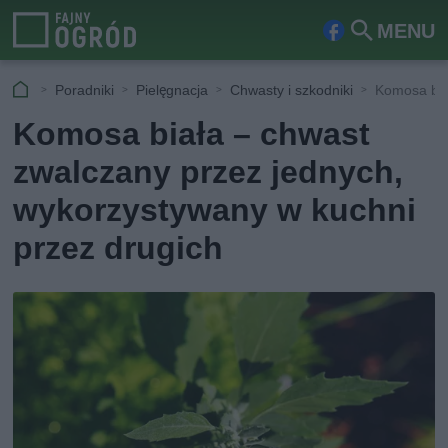
MENU
Fa
Szu
ceb
kaj
Poradniki
Pielęgnacja
Chwasty i szkodniki
Komosa bia
ook
Komosa biała – chwast
zwalczany przez jednych,
wykorzystywany w kuchni
przez drugich