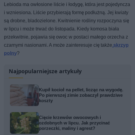
Lebioda ma owłosione liście i łodygę, która jest pojedyncza
i wzniesiona. Liście przybierają formę podłużną. Jej kwiaty
są drobne, bladozielone. Kwitnienie rośliny rozpoczyna się
w lipcu i może trwać do listopada. Kiedy komosa biała
przekwitnie, pojawia się owoc w postaci małego orzecha z
czarnymi nasionami. A może zainteresuje cię także
skrzyp
polny
?
Najpopularniejsze artykuły
Kupił kocioł na pellet, licząc na wygodę.
Po pierwszej zimie zobaczył prawdziwe
koszty
Cięcie krzewów owocowych i
ozdobnych w lipcu. Jak przycinać
porzeczki, maliny i agrest?