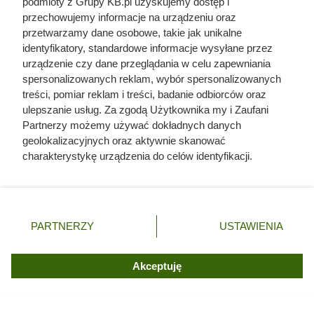
podmioty z Grupy KB.pl uzyskujemy dostęp i
przechowujemy informacje na urządzeniu oraz
przetwarzamy dane osobowe, takie jak unikalne
identyfikatory, standardowe informacje wysyłane przez
urządzenie czy dane przeglądania w celu zapewniania
spersonalizowanych reklam, wybór spersonalizowanych
treści, pomiar reklam i treści, badanie odbiorców oraz
Werbena w ogrodzie: gatunki i
ulepszanie usług. Za zgodą Użytkownika my i Zaufani
uprawa
Partnerzy możemy używać dokładnych danych
geolokalizacyjnych oraz aktywnie skanować
W obrębie kilkudziesięciu gatunków werbeny (a według
charakterystykę urządzenia do celów identyfikacji.
Ponieważ cenimy Twoją prywatność, prosimy o zgodę na
najnowszych podziałów systematycznych część z nich
korzystanie z tych technologii poprzez kliknięcie
przeniesiono do innych rodzajów) znajdziemy kilka roślin
„Akceptuję”. Zgoda jest dobrowolna i zawsze możesz ją
szczególnie cenionych w ogrodach. Przyciągają uwagę
zmienić/wycofać klikając przycisk ustawień prywatności
PARTNERZY
USTAWIENIA
nietypowym pokrojem albo barwą kwiatów. Najbardziej
znajdujący się w lewym dolnym rogu strony. Niektóre
rozpoznawalna pozostaje werbena pospolita (
Verbena
rodzaje przetwarzania danych nie wymagają zgody
użytkownika, ale masz prawo sprzeciwić się takiemu
Akceptuję
officinalis
), jednak to właśnie inne gatunki i odmiany
przetwarzaniu. Preferencje będą miały zastosowania tylko
nierzadko okazują się jeszcze efektowniejsze w
na tej witrynie.
kompozycjach rabatowych i pojemnikowych.