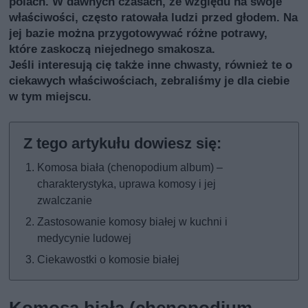
polach. W dawnych czasach, ze względu na swoje
właściwości, często ratowała ludzi przed głodem. Na
jej bazie można przygotowywać różne potrawy,
które zaskoczą niejednego smakosza.
Jeśli interesują cię także inne chwasty, również te o
ciekawych właściwościach, zebraliśmy je dla ciebie
w tym miejscu
.
Komosa biała (chenopodium album) –
charakterystyka, uprawa komosy i jej
zwalczanie
Zastosowanie komosy białej w kuchni i
medycynie ludowej
Ciekawostki o komosie białej
Komosa biała (chenopodium