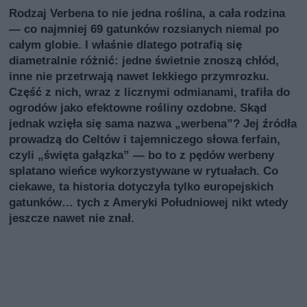
Rodzaj Verbena to nie jedna roślina, a cała rodzina
— co najmniej 69 gatunków rozsianych niemal po
całym globie. I właśnie dlatego potrafią się
diametralnie różnić: jedne świetnie znoszą chłód,
inne nie przetrwają nawet lekkiego przymrozku.
Część z nich, wraz z licznymi odmianami, trafiła do
ogrodów jako efektowne rośliny ozdobne. Skąd
jednak wzięła się sama nazwa „werbena”? Jej źródła
prowadzą do Celtów i tajemniczego słowa ferfain,
czyli „święta gałązka” — bo to z pędów werbeny
splatano wieńce wykorzystywane w rytuałach. Co
ciekawe, ta historia dotyczyła tylko europejskich
gatunków… tych z Ameryki Południowej nikt wtedy
jeszcze nawet nie znał.