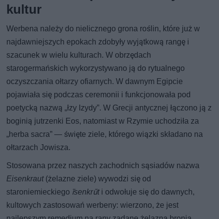
kultur
Werbena należy do nielicznego grona roślin, które już w
najdawniejszych epokach zdobyły wyjątkową rangę i
szacunek w wielu kulturach. W obrzędach
starogermańskich wykorzystywano ją do rytualnego
oczyszczania ołtarzy ofiarnych. W dawnym Egipcie
pojawiała się podczas ceremonii i funkcjonowała pod
poetycką nazwą „łzy Izydy”. W Grecji antycznej łączono ją z
boginią jutrzenki Eos, natomiast w Rzymie uchodziła za
„herba sacra” — święte ziele, którego wiązki składano na
ołtarzach Jowisza.
Stosowana przez naszych zachodnich sąsiadów nazwa
Eisenkraut
(żelazne ziele) wywodzi się od
staroniemieckiego
īsenkrūt
i odwołuje się do dawnych,
kultowych zastosowań werbeny: wierzono, że jest
najlepszym remedium na rany zadane żelazną bronią.