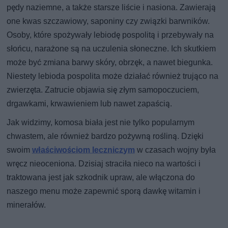
pędy naziemne, a także starsze liście i nasiona. Zawierają
one kwas szczawiowy, saponiny czy związki barwników.
Osoby, które spożywały lebiodę pospolitą i przebywały na
słońcu, narażone są na uczulenia słoneczne. Ich skutkiem
może być zmiana barwy skóry, obrzęk, a nawet biegunka.
Niestety lebioda pospolita może działać również trująco na
zwierzęta. Zatrucie objawia się złym samopoczuciem,
drgawkami, krwawieniem lub nawet zapaścią.
Jak widzimy, komosa biała jest nie tylko popularnym
chwastem, ale również bardzo pożywną rośliną. Dzięki
swoim
właściwościom leczniczym
w czasach wojny była
wręcz nieoceniona. Dzisiaj straciła nieco na wartości i
traktowana jest jak szkodnik upraw, ale włączona do
naszego menu może zapewnić sporą dawkę witamin i
minerałów.