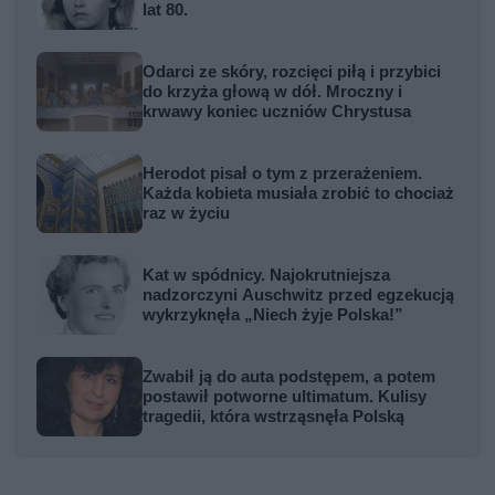
lat 80.
Odarci ze skóry, rozcięci piłą i przybici
do krzyża głową w dół. Mroczny i
krwawy koniec uczniów Chrystusa
Herodot pisał o tym z przerażeniem.
Każda kobieta musiała zrobić to chociaż
raz w życiu
Kat w spódnicy. Najokrutniejsza
nadzorczyni Auschwitz przed egzekucją
wykrzyknęła „Niech żyje Polska!”
Zwabił ją do auta podstępem, a potem
postawił potworne ultimatum. Kulisy
tragedii, która wstrząsnęła Polską