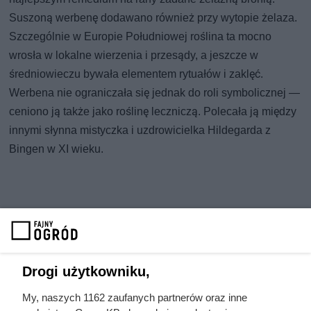
Suszoną werbenę dodawano również przy wytopie żelaza.
Szczególnie w Europie Południowej roślina ta mocno
wrosła w lokalne wierzenia i przesądy, a jeszcze w
średniowieczu bywała elementem rytuałów i zaklęć.
Werbena nie ograniczała się jednak do roli symbolicznej —
ceniono ją także jako roślinę leczniczą. Polecała ją między
innymi słynna mistyczka i uzdrowicielka Hildegarda z
Bingen w XI wieku.
Drogi użytkowniku,
My, naszych 1162 zaufanych partnerów oraz inne