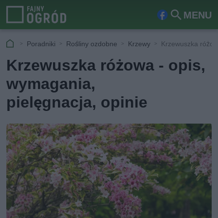
MENU
Fa
Szu
ceb
kaj
Poradniki
Rośliny ozdobne
Krzewy
Krzewuszka różowa
ook
Krzewuszka różowa - opis,
wymagania,
pielęgnacja, opinie