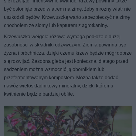
się rozwijać i intensywnie kwitnąć. Krzewy powinny także
być osłonięte przed wiatrem na zimę, żeby mroźny wiatr nie
uszkodził pędów. Krzewuszkę warto zabezpieczyć na zimę
chochołem ze słomy lub kapturem z agrotkaniny.
Krzewuszka weigela różowa wymaga podłoża o dużej
zasobności w składniki odżywczym. Ziemia powinna być
żyzna i próchnicza, dzięki czemu krzew będzie mógł dobrze
się rozwijać. Zasobna gleba jest konieczna, dlatego przed
sadzeniem można wzmocnić ją obornikiem lub
przefermentowanym kompostem. Można także dodać
nawóz wieloskładnikowy mineralny, dzięki któremu
kwitnienie będzie bardziej obfite.