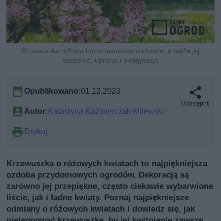
Krzewuszka różowa lub krzewuszka cudowna, a także jej
sadzenie, uprawa i pielęgnacja
Opublikowano:
01.12.2023
Udostępnij
Autor:
Katarzyna Kaźmierczak-Milewska
Drukuj
Krzewuszka o różowych kwiatach to najpiękniejsza
ozdoba przydomowych ogrodów. Dekoracją są
zarówno jej przepiękne, często ciekawie wybarwione
liście, jak i ładne kwiaty. Poznaj najpiękniejsze
odmiany o różowych kwiatach i dowiedz się, jak
pielęgnować krzewuszkę, by jej kwitnienie zawsze