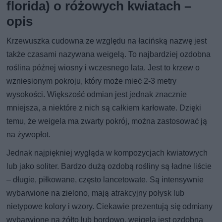
florida) o różowych kwiatach –
opis
Krzewuszka cudowna ze względu na łacińską nazwę jest
także czasami nazywana weigelą. To najbardziej ozdobna
roślina późnej wiosny i wczesnego lata. Jest to krzew o
wzniesionym pokroju, który może mieć 2-3 metry
wysokości. Większość odmian jest jednak znacznie
mniejsza, a niektóre z nich są całkiem karłowate. Dzięki
temu, że weigela ma zwarty pokrój, można zastosować ją
na żywopłot.
Jednak najpiękniej wygląda w kompozycjach kwiatowych
lub jako soliter. Bardzo dużą ozdobą rośliny są ładne liście
– długie, piłkowane, często lancetowate. Są intensywnie
wybarwione na zielono, mają atrakcyjny połysk lub
nietypowe kolory i wzory. Ciekawie prezentują się odmiany
wybarwione na żółto lub bordowo, weigela jest ozdobna