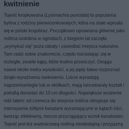
kwitnienie
Tojeść kropkowana (
Lysimachia punctata
) to popularna
bylina z rodziny pierwiosnkowatych, która na stałe wpisała
się w polski krajobraz. Początkowo uprawiana głównie jako
roślina ozdobna w ogrodach, z biegiem lat zaczęła
„wymykać się” poza rabaty i zasiedlać miejsca naturalne.
Tam radzi sobie znakomicie, często rozrastając się w
rozległe, zwarte kępy, które trudno przeoczyć. Osiąga
nawet około metra wysokości, a jej pędy łatwo rozpoznać
dzięki wyraźnemu owłosieniu. Liście wyrastają
naprzemianlegle lub w okółkach, mają lancetowaty kształt i
potrafią dorastać do 10 cm długości. Największe wrażenie
robi latem: od czerwca do sierpnia roślina obsypuje się
intensywnie żółtymi kwiatami wyrastającymi w kątach liści,
tworząc efektowny, mocno przyciągający wzrok kwiatostan.
Tojeść jest też wartościową rośliną miododajną i przyjazną