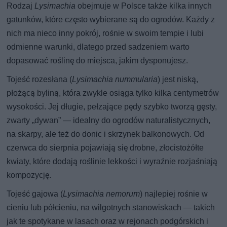
Rodzaj
Lysimachia
obejmuje w Polsce także kilka innych
gatunków, które często wybierane są do ogrodów. Każdy z
nich ma nieco inny pokrój, rośnie w swoim tempie i lubi
odmienne warunki, dlatego przed sadzeniem warto
dopasować roślinę do miejsca, jakim dysponujesz.
Tojeść rozesłana (
Lysimachia nummularia
) jest niską,
płożącą byliną, która zwykle osiąga tylko kilka centymetrów
wysokości. Jej długie, pełzające pędy szybko tworzą gęsty,
zwarty „dywan” — idealny do ogrodów naturalistycznych,
na skarpy, ale też do donic i skrzynek balkonowych. Od
czerwca do sierpnia pojawiają się drobne, złocistożółte
kwiaty, które dodają roślinie lekkości i wyraźnie rozjaśniają
kompozycję.
Tojeść gajowa (
Lysimachia nemorum
) najlepiej rośnie w
cieniu lub półcieniu, na wilgotnych stanowiskach — takich
jak te spotykane w lasach oraz w rejonach podgórskich i