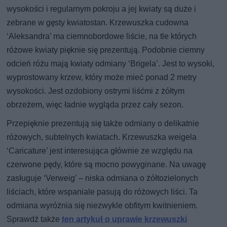
wysokości i regularnym pokroju a jej kwiaty są duże i
zebrane w gęsty kwiatostan. Krzewuszka cudowna
‘Aleksandra’ ma ciemnobordowe liście, na tle których
różowe kwiaty pięknie się prezentują. Podobnie ciemny
odcień różu mają kwiaty odmiany ‘Brigela’. Jest to wysoki,
wyprostowany krzew, który może mieć ponad 2 metry
wysokości. Jest ozdobiony ostrymi liśćmi z żółtym
obrzeżem, więc ładnie wygląda przez cały sezon.
Przepięknie prezentują się także odmiany o delikatnie
różowych, subtelnych kwiatach. Krzewuszka weigela
‘Caricature’ jest interesująca głównie ze względu na
czerwone pędy, które są mocno powyginane. Na uwagę
zasługuje ‘Verweig’ – niska odmiana o żółtozielonych
liściach, które wspaniale pasują do różowych liści. Ta
odmiana wyróżnia się niezwykle obfitym kwitnieniem.
Sprawdź także
ten artykuł o uprawie krzewuszki