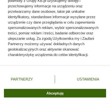
podmioty z Grupy KB.pl uzyskujemy dostęp i
pochodzenie mięsa z Dino. Klienci
przechowujemy informacje na urządzeniu oraz
przetwarzamy dane osobowe, takie jak unikalne
zaskoczeni
identyfikatory, standardowe informacje wysyłane przez
urządzenie czy dane przeglądania w celu zapewniania
spersonalizowanych reklam, wybór spersonalizowanych
treści, pomiar reklam i treści, badanie odbiorców oraz
ulepszanie usług. Za zgodą Użytkownika my i Zaufani
Partnerzy możemy używać dokładnych danych
geolokalizacyjnych oraz aktywnie skanować
charakterystykę urządzenia do celów identyfikacji.
Ponieważ cenimy Twoją prywatność, prosimy o zgodę na
korzystanie z tych technologii poprzez kliknięcie
„Akceptuję”. Zgoda jest dobrowolna i zawsze możesz ją
zmienić/wycofać klikając przycisk ustawień prywatności
PARTNERZY
USTAWIENIA
znajdujący się w lewym dolnym rogu strony. Niektóre
rodzaje przetwarzania danych nie wymagają zgody
użytkownika, ale masz prawo sprzeciwić się takiemu
Akceptuję
Ostatnie godziny komendanta
przetwarzaniu. Preferencje będą miały zastosowania tylko
na tej witrynie.
Auschwitz. Odtajnione zdjęcia