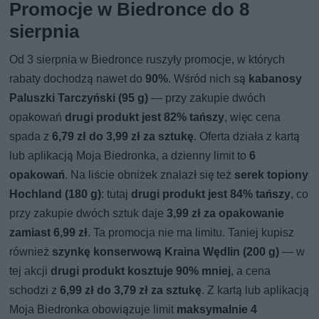
Promocje w Biedronce do 8
sierpnia
Od 3 sierpnia w Biedronce ruszyły promocje, w których
rabaty dochodzą nawet do
90%
. Wśród nich są
kabanosy
Paluszki Tarczyński (95 g)
— przy zakupie dwóch
opakowań
drugi produkt jest 82% tańszy
, więc cena
spada z
6,79 zł do 3,99 zł za sztukę
. Oferta działa z kartą
lub aplikacją Moja Biedronka, a dzienny limit to
6
opakowań
. Na liście obniżek znalazł się też
serek topiony
Hochland (180 g)
: tutaj
drugi produkt jest 84% tańszy
, co
przy zakupie dwóch sztuk daje
3,99 zł za opakowanie
zamiast 6,99 zł
. Ta promocja nie ma limitu. Taniej kupisz
również
szynkę konserwową Kraina Wędlin (200 g)
— w
tej akcji
drugi produkt kosztuje 90% mniej
, a cena
schodzi z
6,99 zł do 3,79 zł za sztukę
. Z kartą lub aplikacją
Moja Biedronka obowiązuje limit
maksymalnie 4