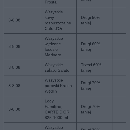
Frosta
Wszystkie
kawy
Drugi 50%
3-8.08
rozpuszczalne
taniej
Cafe d’Or
Wszystkie
wędzone
Drugi 60%
3-8.08
łososie
taniej
Marinero
Wszystkie
Trzeci 60%
3-8.08
sałatki Salato
taniej
Wszystkie
Drugi 70%
3-8.08
parówki Kraina
taniej
Wędlin
Lody
Familijne,
Drugi 70%
3-8.08
CARTE D’OR,
taniej
825-1000 ml
Wszystkie