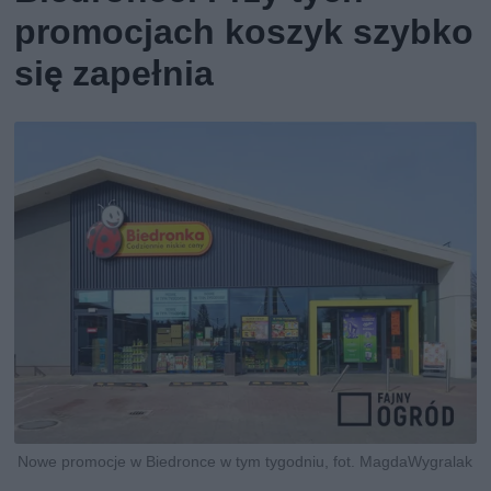
promocjach koszyk szybko
się zapełnia
Nowe promocje w Biedronce w tym tygodniu, fot. MagdaWygralak