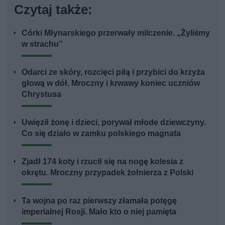
Czytaj także:
Córki Młynarskiego przerwały milczenie. „Żyliśmy
w strachu”
Odarci ze skóry, rozcięci piłą i przybici do krzyża
głową w dół. Mroczny i krwawy koniec uczniów
Chrystusa
Uwięził żonę i dzieci, porywał młode dziewczyny.
Co się działo w zamku polskiego magnata
Zjadł 174 koty i rzucił się na nogę kolesia z
okrętu. Mroczny przypadek żołnierza z Polski
Ta wojna po raz pierwszy złamała potęgę
imperialnej Rosji. Mało kto o niej pamięta