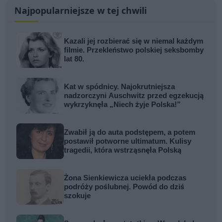
Najpopularniejsze w tej chwili
Kazali jej rozbierać się w niemal każdym
filmie. Przekleństwo polskiej seksbomby
lat 80.
Kat w spódnicy. Najokrutniejsza
nadzorczyni Auschwitz przed egzekucją
wykrzyknęła „Niech żyje Polska!”
Zwabił ją do auta podstępem, a potem
postawił potworne ultimatum. Kulisy
tragedii, która wstrząsnęła Polską
Żona Sienkiewicza uciekła podczas
podróży poślubnej. Powód do dziś
szokuje