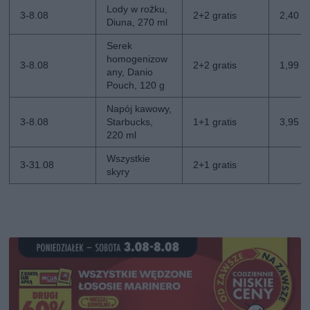
Lody w rożku,
3-8.08
2+2 gratis
2,40 zł
Diuna, 270 ml
Serek
homogenizow
3-8.08
2+2 gratis
1,99 zł
any, Danio
Pouch, 120 g
Napój kawowy,
3-8.08
Starbucks,
1+1 gratis
3,95 zł
220 ml
Wszystkie
3-31.08
2+1 gratis
skyry