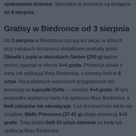
opakowania dziennie
. Wszystkie te promocje są dostępne
do 8 sierpnia
.
Gratisy w Biedronce od 3 sierpnia
Od
3 sierpnia
w Biedronce ruszają też akcje, w których
przy zakupach dostaniesz dodatkowe produkty gratis.
Obiadki i zupki w słoiczkach Gerber (250 g)
będzie
można zgarnąć w ofercie
4+4 gratis
. Promocja działa z
kartą lub aplikacją Moja Biedronka, a dzienny limit to
8
sztuk
. Na podobnych warunkach przygotowano też
promocję na
kapsułki Delta
— również
4+4 gratis
. W tym
przypadku wystarczy karta lub aplikacja Moja Biedronka, a
limit zakupów nie obowiązuje
. Coś dla łasuchów także się
znajdzie:
Wafle Princessa (37-41 g)
objęto promocją
5+5
gratis
. Tutaj działa
limit 10 sztuk dziennie
na kartę lub
aplikację Moja Biedronka.