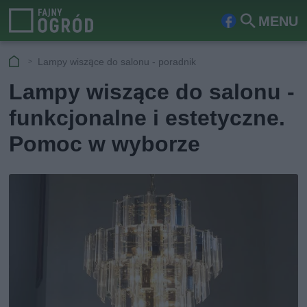
MENU
Fa
Szu
ceb
kaj
Lampy wiszące do salonu - poradnik
ook
Lampy wiszące do salonu -
funkcjonalne i estetyczne.
Pomoc w wyborze