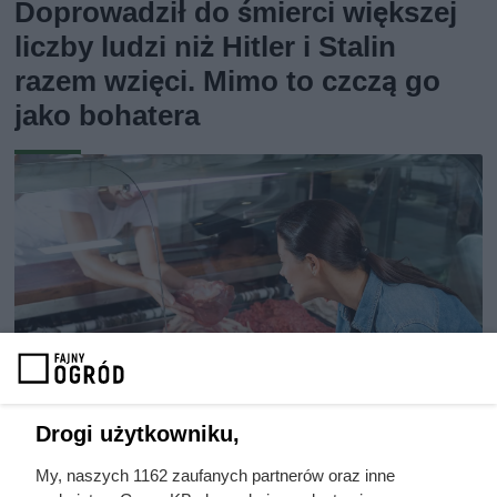
Doprowadził do śmierci większej
liczby ludzi niż Hitler i Stalin
razem wzięci. Mimo to czczą go
jako bohatera
Drogi użytkowniku,
My, naszych 1162 zaufanych partnerów oraz inne
Dziennikarze ujawnili