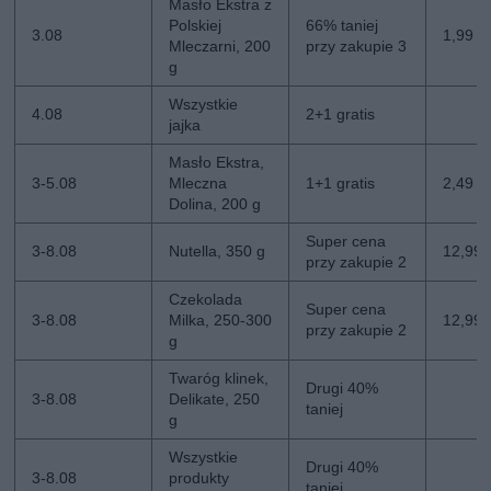
Masło Ekstra z
Polskiej
66% taniej
3.08
1,99 zł
Mleczarni, 200
przy zakupie 3
g
Wszystkie
4.08
2+1 gratis
jajka
Masło Ekstra,
3-5.08
Mleczna
1+1 gratis
2,49 zł
Dolina, 200 g
Super cena
3-8.08
Nutella, 350 g
12,99 z
przy zakupie 2
Czekolada
Super cena
3-8.08
Milka, 250-300
12,99 z
przy zakupie 2
g
Twaróg klinek,
Drugi 40%
3-8.08
Delikate, 250
taniej
g
Wszystkie
Drugi 40%
3-8.08
produkty
taniej