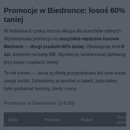
Promocje w Biedronce: łosoś 60%
taniej
W lodówkach czeka mocna okazja dla łasuchów rybnych.
Wystartowała promocja na
wszystkie wędzone łososie
Marinero
—
drugi produkt 60% taniej
. Obowiązuje limit
6
szt.
dziennie na kartę MB. Wystarczy zeskanować aplikację
przy kasie i zapłacić mniej.
To nie koniec — poza tą ofertą przygotowano też inne warte
uwagi zniżki. Zebraliśmy je poniżej w tabeli, żeby łatwo
było porównać terminy, limity i ceny.
Promocje w Biedronce (3-8.08)
Cena
Data
Produkt
Rabat
promo