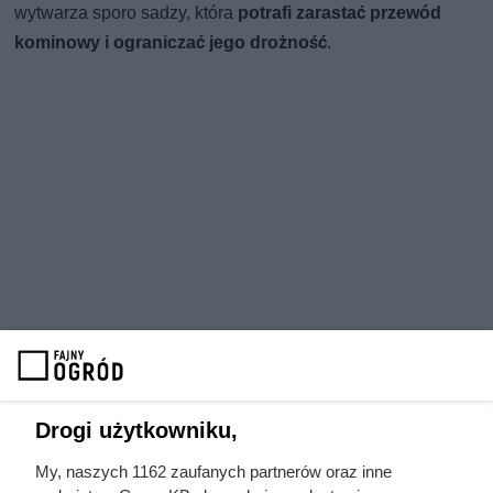
wytwarza sporo sadzy, która
potrafi zarastać przewód
kominowy i ograniczać jego drożność
.
Drogi użytkowniku,
My, naszych 1162 zaufanych partnerów oraz inne