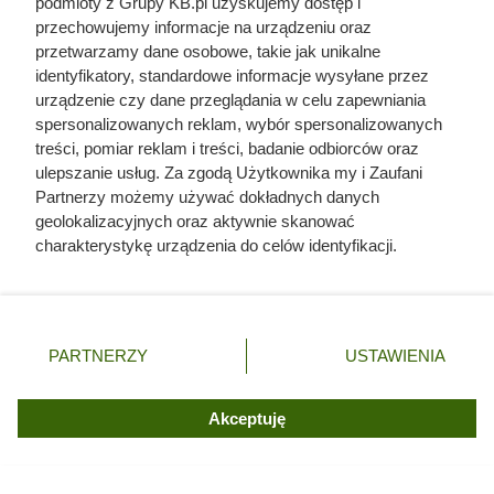
podmioty z Grupy KB.pl uzyskujemy dostęp i
przechowujemy informacje na urządzeniu oraz
przetwarzamy dane osobowe, takie jak unikalne
identyfikatory, standardowe informacje wysyłane przez
urządzenie czy dane przeglądania w celu zapewniania
spersonalizowanych reklam, wybór spersonalizowanych
treści, pomiar reklam i treści, badanie odbiorców oraz
ulepszanie usług. Za zgodą Użytkownika my i Zaufani
Partnerzy możemy używać dokładnych danych
geolokalizacyjnych oraz aktywnie skanować
charakterystykę urządzenia do celów identyfikacji.
Ponieważ cenimy Twoją prywatność, prosimy o zgodę na
korzystanie z tych technologii poprzez kliknięcie
„Akceptuję”. Zgoda jest dobrowolna i zawsze możesz ją
zmienić/wycofać klikając przycisk ustawień prywatności
Czytaj także:
PARTNERZY
USTAWIENIA
znajdujący się w lewym dolnym rogu strony. Niektóre
rodzaje przetwarzania danych nie wymagają zgody
Zjadł 174 koty i rzucił się na nogę kolesia z
użytkownika, ale masz prawo sprzeciwić się takiemu
Akceptuję
okrętu. Mroczny przypadek żołnierza z Polski
przetwarzaniu. Preferencje będą miały zastosowania tylko
na tej witrynie.