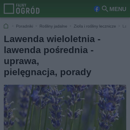
MENU
Fa
Szu
ceb
kaj
Poradniki
Rośliny jadalne
Zioła i rośliny lecznicze
Law
ook
Lawenda wieloletnia -
lawenda pośrednia -
uprawa,
pielęgnacja, porady