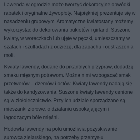
Lawenda w ogrodzie może tworzyć dekoracyjne obwódki
rabatek i oryginalne żywopłoty. Najpiękniej prezentuje się w
nasadzeniu grupowym. Aromatyczne kwiatostany możemy
wykorzystać do dekorowania bukietów i girland. Suszone
kwiaty, w woreczkach lub ujęte w pęczki, umieszczamy w
szafach i szufladach z odzieżą, dla zapachu i odstraszenia
moli.
Kwiaty lawendy, dodane do pikantnych przypraw, dodadzą
smaku mięsnym potrawom. Można nimi wzbogacać smak
przetworów – dżemów i octów. Kwiaty lawendy nadają się
także do kandyzowania. Suszone kwiaty lawendy cenione
są w ziołolecznictwie. Przy ich udziale sporządzane są
mieszanki ziołowe, o działaniu uspokajającym i
łagodzącym bóle mięśni.
Hodowla lawendy na polu umożliwia pozyskiwanie
surowca zielarskiego, na potrzeby przemysłu