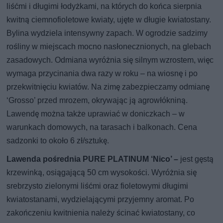
liśćmi i długimi łodyżkami, na których do końca sierpnia
kwitną ciemnofioletowe kwiaty, ujęte w długie kwiatostany.
Bylina wydziela intensywny zapach. W ogrodzie sadzimy
rośliny w miejscach mocno nasłonecznionych, na glebach
zasadowych. Odmiana wyróżnia się silnym wzrostem, więc
wymaga przycinania dwa razy w roku – na wiosnę i po
przekwitnięciu kwiatów. Na zimę zabezpieczamy odmianę
‘Grosso’ przed mrozem, okrywając ją agrowłókniną.
Lawendę można także uprawiać w doniczkach – w
warunkach domowych, na tarasach i balkonach. Cena
sadzonki to około 6 zł/sztukę.
Lawenda pośrednia PURE PLATINUM ‘Nico’ –
jest gęstą
krzewinką, osiągającą 50 cm wysokości. Wyróżnia się
srebrzysto zielonymi liśćmi oraz fioletowymi długimi
kwiatostanami, wydzielającymi przyjemny aromat. Po
zakończeniu kwitnienia należy ścinać kwiatostany, co