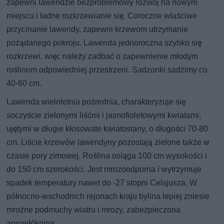
zapewni lawendzie bezproblemowy rozwój na nowym
miejscu i ładne rozkrzewianie się. Coroczne właściwe
przycinanie lawendy, zapewni krzewom utrzymanie
pożądanego pokroju. Lawenda jednoroczna szybko się
rozkrzewi, więc należy zadbać o zapewnienie młodym
roślinom odpowiedniej przestrzeni. Sadzonki sadzimy co
40-60 cm.
Lawenda wieloletnia pośrednia, charakteryzuje się
soczyście zielonymi liśćmi i jasnofioletowymi kwiatami,
ujętymi w długie kłosowate kwiatostany, o długości 70-80
cm. Liście krzewów lawendyny pozostają zielone także w
czasie pory zimowej. Roślina osiąga 100 cm wysokości i
do 150 cm szerokości. Jest mrozoodporna i wytrzymuje
spadek temperatury nawet do -27 stopni Celsjusza. W
północno-wschodnich rejonach kraju bylina lepiej zniesie
mroźne podmuchy wiatru i mrozy, zabezpieczona
agrowłókniną.