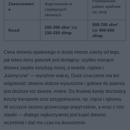
Podstawowe
Zastosowani
dogrzewanie w
paliwo opałowe
e
cieplejszych
na zimę
okresach
500-700 zł/m³
200-300 zł/m³
lub
Koszt
lub
400-600
150-250 zł/mp
zł/mp
Cena drewna opałowego w dużej mierze zależy od tego,
jak łatwo dany gatunek jest dostępny: szybko rosnące
drzewa zwykle kosztują mniej, a twarde, ciężkie i
„kaloryczne” — wyraźnie więcej. Duże znaczenie ma też
wilgotność: drewno dobrze wysuszone i gotowe do palenia
jest droższe niż świeże, mokre. Do finalnej kwoty dochodzą
koszty transportu oraz przygotowania, np. cięcia i rąbania.
W szczycie sezonu grzewczego popyt rośnie, a wraz z nim
stawki — dlatego najkorzystniej jest kupić drewno
wcześniej i dać mu czas na dosuszenie.