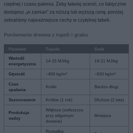
cieplnej i czasu palenia. Żeby łatwiej ocenić, co faktycznie
dostajesz „w zamian” za niższą lub wyższą cenę, poniżej
zebraliśmy najważniejsze cechy w czytelnej tabeli.
Porównanie drewna z topoli i grabu
Parametr
Topola
Grab
Wartość
14-15 MJ/kg
19-21 MJ/kg
energetyczna
Gęstość
~450 kg/m³
~820 kg/m³
Czas
Krótki
Bardzo długi
spalania
Sezonowanie
Krótkie (1 rok)
Dłuższe (2 lata)
Większa (zwłaszcza
Produkcja
przy wilgotnym
Mniejsza
sadzy
drewnie)
Rozpałka,