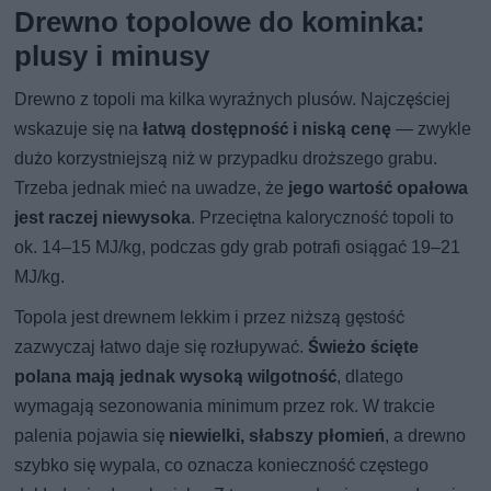
Drewno topolowe do kominka:
plusy i minusy
Drewno z topoli ma kilka wyraźnych plusów. Najczęściej
wskazuje się na
łatwą dostępność i niską cenę
— zwykle
dużo korzystniejszą niż w przypadku droższego grabu.
Trzeba jednak mieć na uwadze, że
jego wartość opałowa
jest raczej niewysoka
. Przeciętna kaloryczność topoli to
ok. 14–15 MJ/kg, podczas gdy grab potrafi osiągać 19–21
MJ/kg.
Topola jest drewnem lekkim i przez niższą gęstość
zazwyczaj łatwo daje się rozłupywać.
Świeżo ścięte
polana mają jednak wysoką wilgotność
, dlatego
wymagają sezonowania minimum przez rok. W trakcie
palenia pojawia się
niewielki, słabszy płomień
, a drewno
szybko się wypala, co oznacza konieczność częstego