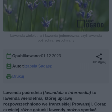
Lawenda wieloletnia i lawenda jednoroczna, czyli lawenda
pośrednia i jej odmiany
Opublikowano:
01.12.2023
Udostępnij
Autor:
Izabela Sagasz
Drukuj
Lawenda pośrednia (
lavandula x intermedia)
to
lawenda wieloletnia, której uprawę
rozpowszechniono we francuskiej Prowansji. Coraz
częściej różne gatunki lawendy można spotkać