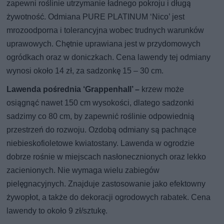
zapewni roślinie utrzymanie ładnego pokroju i długą
żywotność. Odmiana PURE PLATINUM ‘Nico’ jest
mrozoodporna i tolerancyjna wobec trudnych warunków
uprawowych. Chętnie uprawiana jest w przydomowych
ogródkach oraz w doniczkach. Cena lawendy tej odmiany
wynosi około 14 zł, za sadzonkę 15 – 30 cm.
Lawenda pośrednia ‘Grappenhall’ –
krzew może
osiągnąć nawet 150 cm wysokości, dlatego sadzonki
sadzimy co 80 cm, by zapewnić roślinie odpowiednią
przestrzeń do rozwoju. Ozdobą odmiany są pachnące
niebieskofioletowe kwiatostany. Lawenda w ogrodzie
dobrze rośnie w miejscach nasłonecznionych oraz lekko
zacienionych. Nie wymaga wielu zabiegów
pielęgnacyjnych. Znajduje zastosowanie jako efektowny
żywopłot, a także do dekoracji ogrodowych rabatek. Cena
lawendy to około 9 zł/sztukę.