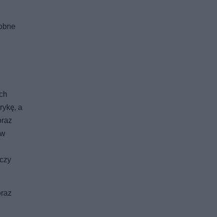
dobne
ych
rykę, a
oraz
ew
 czy
oraz