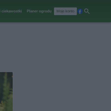
i ciekawostki
Planer ogrodu
Moje konto
Fa
Szu
ceb
kaj
ook