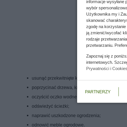
informacje wysyłane 
wybór spersonalizowan
Użytkownika my i Zau
skanować charakterys
zgodę na korzystanie 
ją zmienić/wycofać kl
rodzaje przetwarzani
przetwarzaniu. Prefere
Zapoznaj się z poniż
internetowych. Szcze
Prywatności i Cookie
usunąć przekwitnięte kwiaty i wyschnięte roślin
poprzycinać drzewa, krzewy i żywopłoty;
PARTNERZY
oczyścić oczko wodne;
odświeżyć ścieżki;
naprawić uszkodzone ogrodzenia;
odnowić meble ogrodowe.