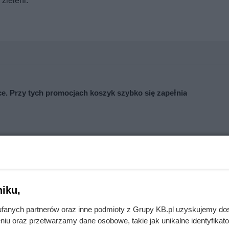
zieleni.
e. Przy tych promocjach koszyk szybko się zapełnia
nie wchodzi do domów. Polacy nie wiedzą, jak reagować
iku,
fanych partnerów oraz inne podmioty z Grupy KB.pl uzyskujemy do
niu oraz przetwarzamy dane osobowe, takie jak unikalne identyfikat