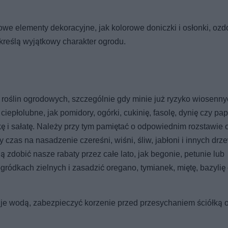
we elementy dekoracyjne, jak kolorowe doniczki i osłonki, oz
dkreślą wyjątkowy charakter ogrodu.
roślin ogrodowych, szczególnie gdy minie już ryzyko wiosenn
łolubne, jak pomidory, ogórki, cukinię, fasolę, dynię czy pap
ę i sałatę. Należy przy tym pamiętać o odpowiednim rozstawie 
czas na nasadzenie czereśni, wiśni, śliw, jabłoni i innych drz
 zdobić nasze rabaty przez całe lato, jak begonie, petunie lub
ródkach zielnych i zasadzić oregano, tymianek, miętę, bazylię
 je wodą, zabezpieczyć korzenie przed przesychaniem ściółką 