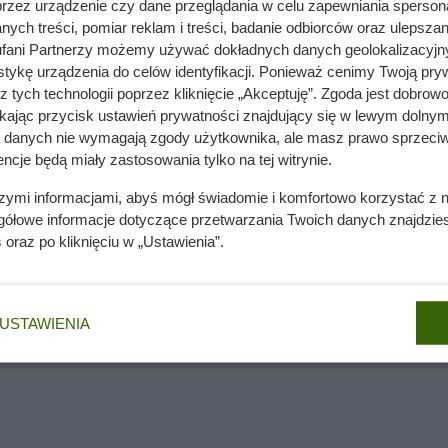
przez urządzenie czy dane przeglądania w celu zapewniania sperson
ych treści, pomiar reklam i treści, badanie odbiorców oraz ulepszan
fani Partnerzy możemy używać dokładnych danych geolokalizacyjn
tykę urządzenia do celów identyfikacji. Ponieważ cenimy Twoją pry
z tych technologii poprzez kliknięcie „Akceptuję”. Zgoda jest dobro
ikając przycisk ustawień prywatności znajdujący się w lewym dolnym
a danych nie wymagają zgody użytkownika, ale masz prawo sprzeciw
ncje będą miały zastosowania tylko na tej witrynie.
szymi informacjami, abyś mógł świadomie i komfortowo korzystać z
gółowe informacje dotyczące przetwarzania Twoich danych znajdzi
s
oraz po kliknięciu w „Ustawienia”.
y;
USTAWIENIA