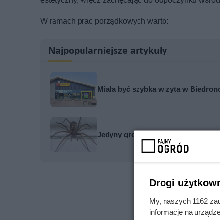
estetyczny, wręcz zachęcając do odpoczynku wśród 
W ramach prac porządkowych warto:
Najpopularniejsze artykuły
Miała być szybka wizyta w Biedronc
Jedyny groźny pająk w Polsce właś
Drogi użytkown
My, naszych 1162 zau
informacje na urządze