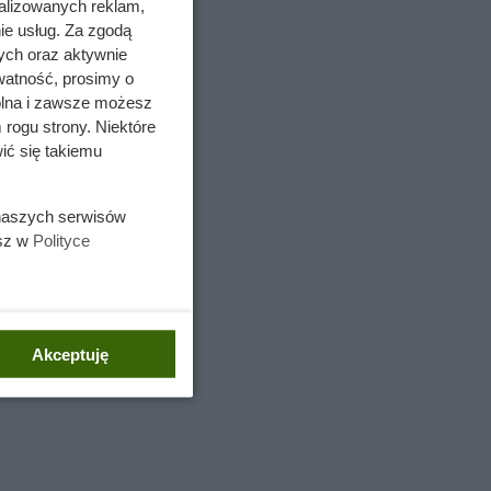
alizowanych reklam,
ie usług. Za zgodą
ych oraz aktywnie
watność, prosimy o
wolna i zawsze możesz
 rogu strony. Niektóre
ić się takiemu
 naszych serwisów
esz w
Polityce
Akceptuję