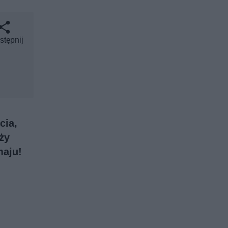
stępnij
cia,
ży
maju!