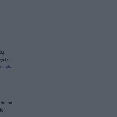
 są
zystkie
nd.pl/
.
 dni na
le i