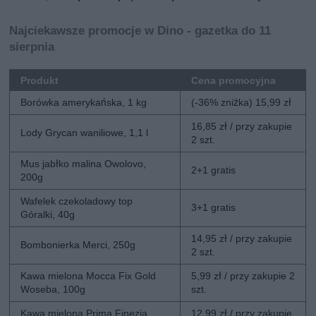
Najciekawsze promocje w Dino - gazetka do 11
sierpnia
Produkt
Cena promocyjna
Borówka amerykańska, 1 kg
(-36% zniżka) 15,99 zł
16,85 zł / przy zakupie
Lody Grycan waniliowe, 1,1 l
2 szt.
Mus jabłko malina Owolovo,
2+1 gratis
200g
Wafelek czekoladowy top
3+1 gratis
Góralki, 40g
14,95 zł / przy zakupie
Bombonierka Merci, 250g
2 szt.
Kawa mielona Mocca Fix Gold
5,99 zł / przy zakupie 2
Woseba, 100g
szt.
Kawa mielona Prima Finezja,
12,99 zł / przy zakupie