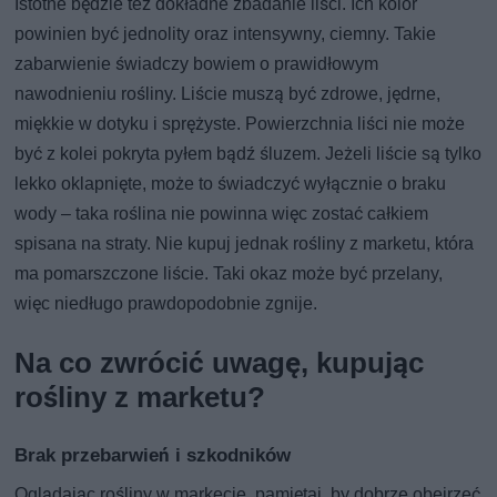
Istotne będzie też dokładne zbadanie liści. Ich kolor
powinien być jednolity oraz intensywny, ciemny. Takie
zabarwienie świadczy bowiem o prawidłowym
nawodnieniu rośliny. Liście muszą być zdrowe, jędrne,
miękkie w dotyku i sprężyste. Powierzchnia liści nie może
być z kolei pokryta pyłem bądź śluzem. Jeżeli liście są tylko
lekko oklapnięte, może to świadczyć wyłącznie o braku
wody – taka roślina nie powinna więc zostać całkiem
spisana na straty. Nie kupuj jednak rośliny z marketu, która
ma pomarszczone liście. Taki okaz może być przelany,
więc niedługo prawdopodobnie zgnije.
Na co zwrócić uwagę, kupując
rośliny z marketu?
Brak przebarwień i szkodników
Oglądając rośliny w markecie, pamiętaj, by dobrze obejrzeć