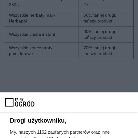
250g
2 szt.
Wszystkie herbaty marki
60% taniej drugi,
Herbapol
tańszy produkt
80% taniej drugi,
Wszystkie ciasta instant
tańszy produkt
Wszystkie koncentraty
70% taniej drugi,
pomidorowe
tańszy produkt
Drogi użytkowniku,
My, naszych 1162 zaufanych partnerów oraz inne