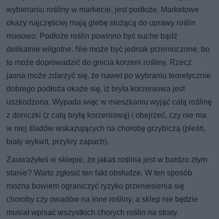
wybieraniu rośliny w markecie, jest podłoże. Marketowe
okazy najczęściej mają glebę służącą do uprawy roślin
masowo. Podłoże roślin powinno być suche bądź
delikatnie wilgotne. Nie może być jednak przemoczone, bo
to może doprowadzić do gnicia korzeni rośliny. Rzecz
jasna może zdarzyć się, że nawet po wybraniu teoretycznie
dobrego podłoża okaże się, iż bryła korzeniowa jest
uszkodzona. Wypada więc w mieszkaniu wyjąć całą roślinę
z doniczki (z całą bryłą korzeniową) i obejrzeć, czy nie ma
w niej śladów wskazujących na chorobę grzybiczą (pleśń,
biały wykwit, przykry zapach).
Zauważyłeś w sklepie, że jakaś roślina jest w bardzo złym
stanie? Warto zgłosić ten fakt obsłudze. W ten sposób
można bowiem ograniczyć ryzyko przeniesienia się
choroby czy owadów na inne rośliny, a sklep nie będzie
musiał wpisać wszystkich chorych roślin na straty.