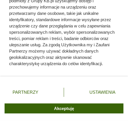
podmioty z Grupy KB.pl uzyskujemy dostęp i
przechowujemy informacje na urządzeniu oraz
przetwarzamy dane osobowe, takie jak unikalne
identyfikatory, standardowe informacje wysyłane przez
urządzenie czy dane przeglądania w celu zapewniania
spersonalizowanych reklam, wybór spersonalizowanych
treści, pomiar reklam i treści, badanie odbiorców oraz
ulepszanie usług. Za zgodą Użytkownika my i Zaufani
Partnerzy możemy używać dokładnych danych
geolokalizacyjnych oraz aktywnie skanować
charakterystykę urządzenia do celów identyfikacji.
Ponieważ cenimy Twoją prywatność, prosimy o zgodę na
korzystanie z tych technologii poprzez kliknięcie
„Akceptuję”. Zgoda jest dobrowolna i zawsze możesz ją
zmienić/wycofać klikając przycisk ustawień prywatności
PARTNERZY
USTAWIENIA
znajdujący się w lewym dolnym rogu strony. Niektóre
rodzaje przetwarzania danych nie wymagają zgody
użytkownika, ale masz prawo sprzeciwić się takiemu
Akceptuję
przetwarzaniu. Preferencje będą miały zastosowania tylko
na tej witrynie.