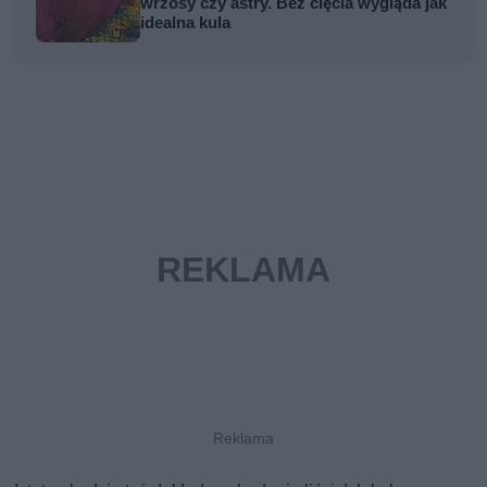
wrzosy czy astry. Bez cięcia wygląda jak
idealna kula