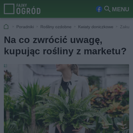
MENU
Fa
Szu
ceb
kaj
Poradniki
Rośliny ozdobne
Kwiaty doniczkowe
Zakup 
ook
Na co zwrócić uwagę,
kupując rośliny z marketu?