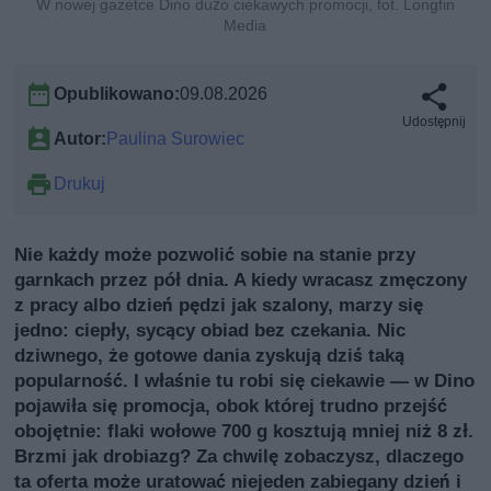
W nowej gazetce Dino dużo ciekawych promocji, fot. Longfin
Media
Opublikowano:
09.08.2026
Udostępnij
Autor:
Paulina Surowiec
Drukuj
Nie każdy może pozwolić sobie na stanie przy
garnkach przez pół dnia. A kiedy wracasz zmęczony
z pracy albo dzień pędzi jak szalony, marzy się
jedno: ciepły, sycący obiad bez czekania. Nic
dziwnego, że gotowe dania zyskują dziś taką
popularność. I właśnie tu robi się ciekawie — w Dino
pojawiła się promocja, obok której trudno przejść
obojętnie: flaki wołowe 700 g kosztują mniej niż 8 zł.
Brzmi jak drobiazg? Za chwilę zobaczysz, dlaczego
ta oferta może uratować niejeden zabiegany dzień i