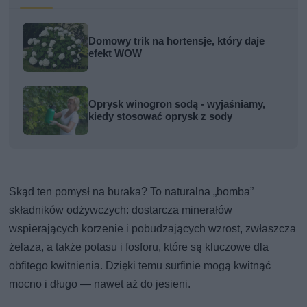
Domowy trik na hortensje, który daje
efekt WOW
Oprysk winogron sodą - wyjaśniamy,
kiedy stosować oprysk z sody
Skąd ten pomysł na buraka? To naturalna „bomba”
składników odżywczych: dostarcza minerałów
wspierających korzenie i pobudzających wzrost, zwłaszcza
żelaza, a także potasu i fosforu, które są kluczowe dla
obfitego kwitnienia. Dzięki temu surfinie mogą kwitnąć
mocno i długo — nawet aż do jesieni.