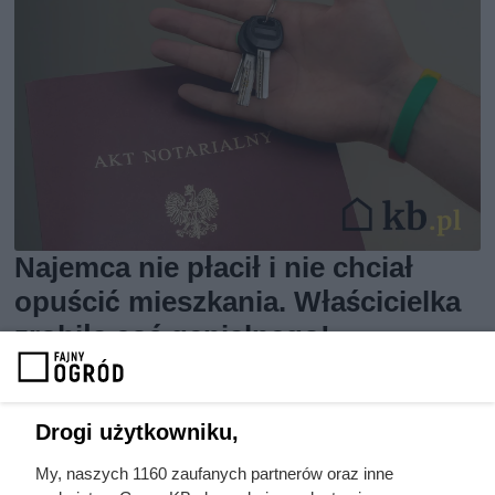
Najemca nie płacił i nie chciał
opuścić mieszkania. Właścicielka
zrobiła coś genialnego!
Drogi użytkowniku,
My, naszych 1160 zaufanych partnerów oraz inne