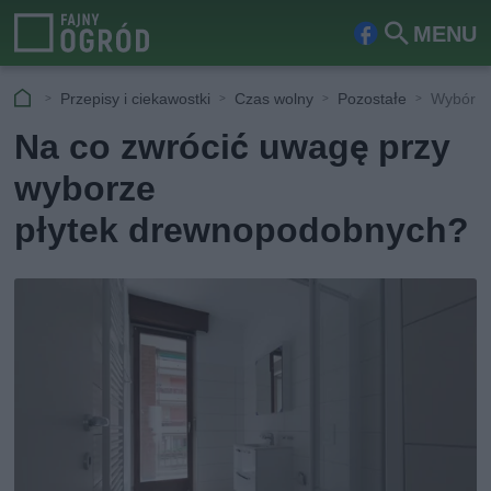
MENU
Fa
Szu
ceb
kaj
Przepisy i ciekawostki
Czas wolny
Pozostałe
Wybór p
ook
Na co zwrócić uwagę przy
wyborze
płytek drewnopodobnych?