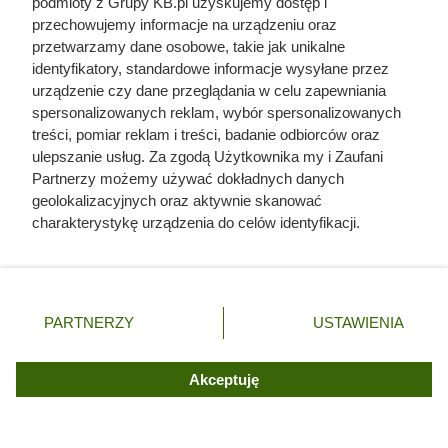
podmioty z Grupy KB.pl uzyskujemy dostęp i
przechowujemy informacje na urządzeniu oraz
przetwarzamy dane osobowe, takie jak unikalne
identyfikatory, standardowe informacje wysyłane przez
urządzenie czy dane przeglądania w celu zapewniania
spersonalizowanych reklam, wybór spersonalizowanych
treści, pomiar reklam i treści, badanie odbiorców oraz
ulepszanie usług. Za zgodą Użytkownika my i Zaufani
Partnerzy możemy używać dokładnych danych
geolokalizacyjnych oraz aktywnie skanować
charakterystykę urządzenia do celów identyfikacji.
Ponieważ cenimy Twoją prywatność, prosimy o zgodę na
Uwięził żonę i dzieci, porywał
korzystanie z tych technologii poprzez kliknięcie
młode dziewczyny. Co się działo
„Akceptuję”. Zgoda jest dobrowolna i zawsze możesz ją
zmienić/wycofać klikając przycisk ustawień prywatności
w zamku polskiego magnata
PARTNERZY
USTAWIENIA
znajdujący się w lewym dolnym rogu strony. Niektóre
rodzaje przetwarzania danych nie wymagają zgody
użytkownika, ale masz prawo sprzeciwić się takiemu
Akceptuję
przetwarzaniu. Preferencje będą miały zastosowania tylko
na tej witrynie.