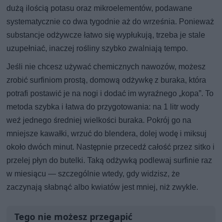
dużą ilością potasu oraz mikroelementów, podawane
systematycznie co dwa tygodnie aż do września. Ponieważ
substancje odżywcze łatwo się wypłukują, trzeba je stale
uzupełniać, inaczej rośliny szybko zwalniają tempo.
Jeśli nie chcesz używać chemicznych nawozów, możesz
zrobić surfiniom prostą, domową odżywkę z buraka, która
potrafi postawić je na nogi i dodać im wyraźnego „kopa”. To
metoda szybka i łatwa do przygotowania: na 1 litr wody
weź jednego średniej wielkości buraka. Pokrój go na
mniejsze kawałki, wrzuć do blendera, dolej wodę i miksuj
około dwóch minut. Następnie przecedź całość przez sitko i
przelej płyn do butelki. Taką odżywką podlewaj surfinie raz
w miesiącu — szczególnie wtedy, gdy widzisz, że
zaczynają słabnąć albo kwiatów jest mniej, niż zwykle.
Tego nie możesz przegapić