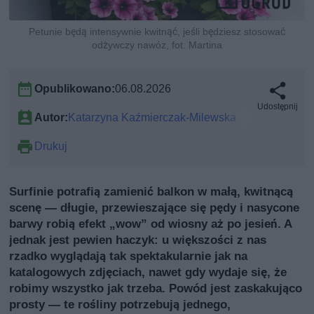
Petunie będą intensywnie kwitnąć, jeśli będziesz stosować
odżywczy nawóz, fot. Martina
Opublikowano:
06.08.2026
Udostępnij
Autor:
Katarzyna Kaźmierczak-Milewska
Drukuj
Surfinie potrafią zamienić balkon w małą, kwitnącą
scenę — długie, przewieszające się pędy i nasycone
barwy robią efekt „wow” od wiosny aż po jesień. A
jednak jest pewien haczyk: u większości z nas
rzadko wyglądają tak spektakularnie jak na
katalogowych zdjęciach, nawet gdy wydaje się, że
robimy wszystko jak trzeba. Powód jest zaskakująco
prosty — te rośliny potrzebują jednego,