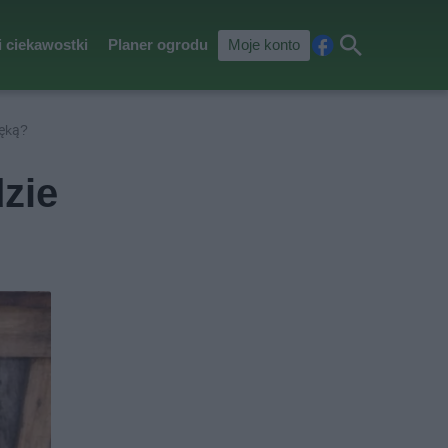
i ciekawostki
Planer ogrodu
Moje konto
Fa
Szu
ceb
kaj
ook
ręką?
zie