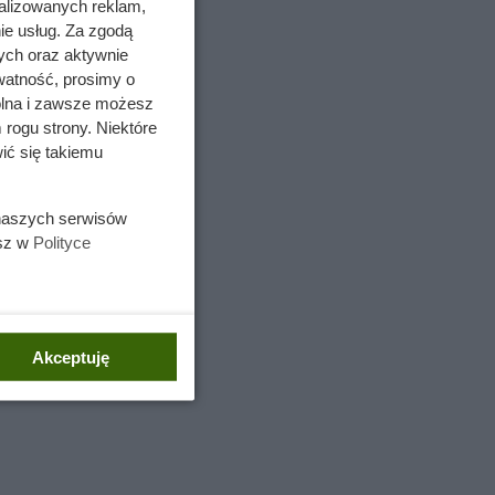
alizowanych reklam,
ie usług. Za zgodą
ych oraz aktywnie
watność, prosimy o
wolna i zawsze możesz
 rogu strony. Niektóre
ić się takiemu
 naszych serwisów
esz w
Polityce
Akceptuję