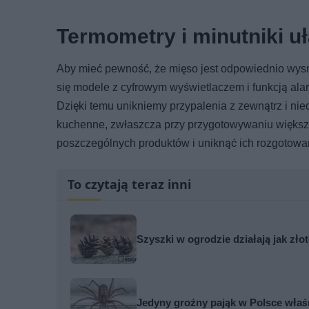
Termometry i minutniki u
Aby mieć pewność, że mięso jest odpowiednio wysma
się modele z cyfrowym wyświetlaczem i funkcją ala
Dzięki temu unikniemy przypalenia z zewnątrz i ni
kuchenne, zwłaszcza przy przygotowywaniu większej
poszczególnych produktów i uniknąć ich rozgotowan
To czytają teraz inni
Szyszki w ogrodzie działają jak zło
Jedyny groźny pająk w Polsce właś