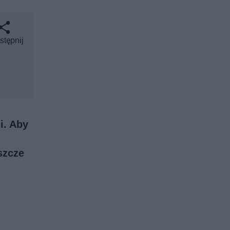
stępnij
i. Aby
szcze