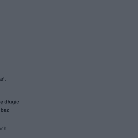
ań,
ę długie
 bez
ych