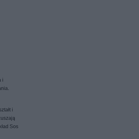
 i
nia.
tałt i
zuszają
ykład Sos