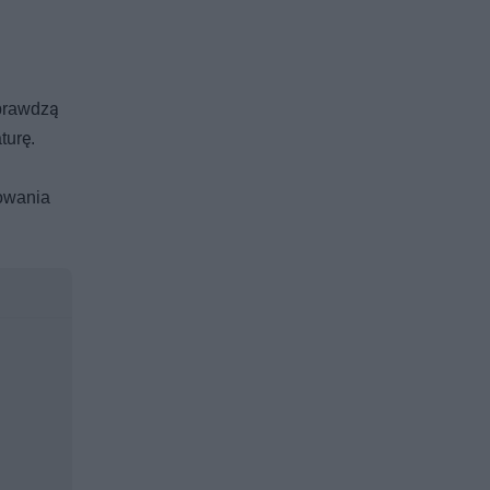
sprawdzą
turę.
lowania