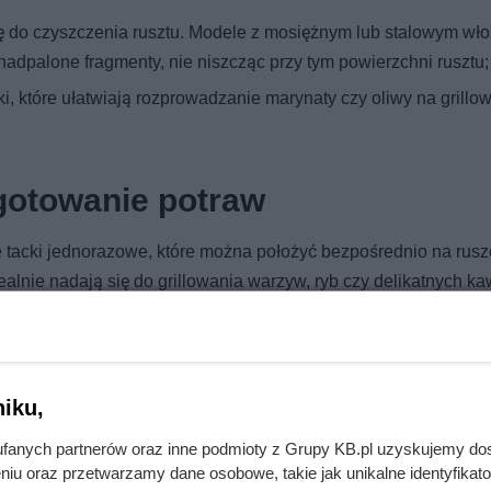
kę do czyszczenia rusztu. Modele z mosiężnym lub stalowym wł
 nadpalone fragmenty, nie niszcząc przy tym powierzchni rusztu;
i, które ułatwiają rozprowadzanie marynaty czy oliwy na grill
gotowanie potraw
 tacki jednorazowe, które można położyć bezpośrednio na rusz
dealnie nadają się do grillowania warzyw, ryb czy delikatnych k
 się potraw.
ze do grillowania. Wykonane ze stali nierdzewnej, z gęstą 
iekanie mniejszych produktów jak warzywa czy owoce.
Wart
iku,
zpośrednio na ruszcie. Mata zapobiega przywieraniu delikatnyc
mi rusztu.
fanych partnerów oraz inne podmioty z Grupy KB.pl uzyskujemy do
niu oraz przetwarzamy dane osobowe, takie jak unikalne identyfikat