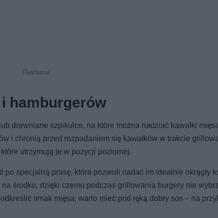
 i hamburgerów
ub drewniane szpikulce, na które można nadziać kawałki mięsa
w i chronią przed rozpadaniem się kawałków w trakcie grillowa
 które utrzymują je w pozycji poziomej.
po specjalną prasę, która pozwoli nadać im idealnie okrągły ksz
 na środku, dzięki czemu podczas grillowania burgery nie wybr
 podkreślić smak mięsa, warto mieć pod ręką dobry sos – na prz