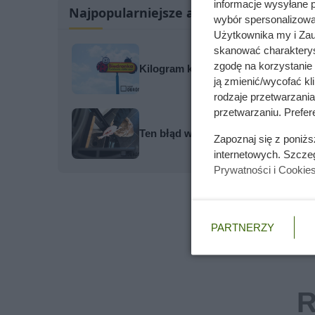
informacje wysyłane 
Najpopularniejsze artykuły
wybór spersonalizowan
Użytkownika my i Zau
skanować charakterys
zgodę na korzystanie 
Kilogram kultowej kawy tańszy o pr
ją zmienić/wycofać kl
rodzaje przetwarzani
przetwarzaniu. Prefere
Ten błąd w czyszczeniu pieca na pell
Zapoznaj się z poniż
internetowych. Szcze
Prywatności i Cookie
PARTNERZY