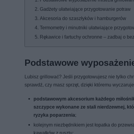
Gadżety ułatwiające przygotowanie potraw
Akcesoria do szaszłyków i hamburgerów
Termometry i minutniki ułatwiające przygot
Rękawice i fartuchy ochronne – zadbaj o b
Podstawowe wyposażenie 
Lubisz grillować? Jeśli przygotowujesz nie tylko ch
sprawdź, czy masz sprzęt, dzięki któremu wyczaruj
podstawowym akcesorium każdego miłośnika g
szczypce wykonane ze stali nierdzewnej, k
ryzyka poparzenia
;
kolejnym niezbędnikiem jest łopatka do przew
kawałków z rusztu;