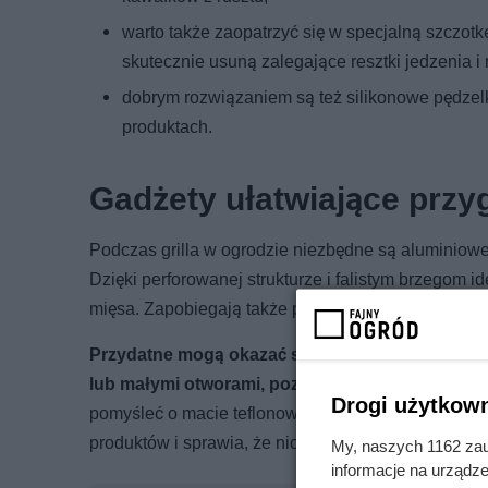
warto także zaopatrzyć się w specjalną szczot
skutecznie usuną zalegające resztki jedzenia i
dobrym rozwiązaniem są też silikonowe pędzelk
produktach.
Gadżety ułatwiające przy
Podczas grilla w ogrodzie niezbędne są aluminiowe
Dzięki perforowanej strukturze i falistym brzegom i
mięsa. Zapobiegają także przywieraniu i przypalaniu
Przydatne mogą okazać się również specjalne kos
lub małymi otworami, pozwalają na wygodne op
Drogi użytkown
pomyśleć o macie teflonowej, którą rozkłada się be
produktów i sprawia, że nic nie wpada między pręta
My, naszych 1162 zau
informacje na urządze