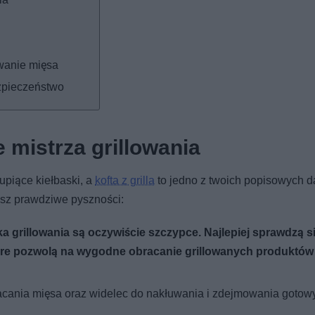
owanie mięsa
ezpieczeństwo
mistrza grillowania
rupiące kiełbaski, a
kofta z grilla
to jedno z twoich popisowych d
esz prawdziwe pyszności:
rillowania są oczywiście szczypce. Najlepiej sprawdzą si
tóre pozwolą na wygodne obracanie grillowanych produktów
racania mięsa oraz widelec do nakłuwania i zdejmowania gotow