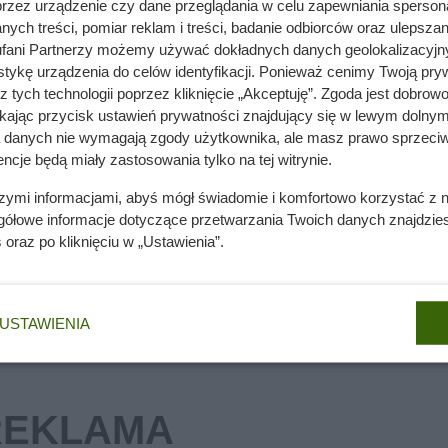
przez urządzenie czy dane przeglądania w celu zapewniania sperson
ych treści, pomiar reklam i treści, badanie odbiorców oraz ulepszan
fani Partnerzy możemy używać dokładnych danych geolokalizacyjn
tykę urządzenia do celów identyfikacji. Ponieważ cenimy Twoją pry
z tych technologii poprzez kliknięcie „Akceptuję”. Zgoda jest dobro
awie 40 zł. Biedronka postawiła jeden warunek
ikając przycisk ustawień prywatności znajdujący się w lewym dolnym
a danych nie wymagają zgody użytkownika, ale masz prawo sprzeciw
ncje będą miały zastosowania tylko na tej witrynie.
et drenuje portfel i grozi awarią
szymi informacjami, abyś mógł świadomie i komfortowo korzystać z
gółowe informacje dotyczące przetwarzania Twoich danych znajdzi
s
oraz po kliknięciu w „Ustawienia”.
USTAWIENIA