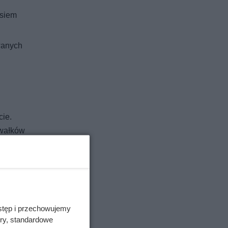
osiem
owanych
cie.
awałków
siatką
o też
h
stęp i przechowujemy
ory, standardowe