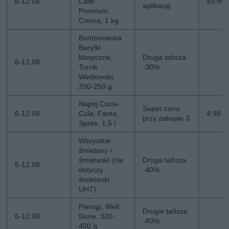
6-12.08
Cafe
49,99 z
aplikacją
Premium,
Crema, 1 kg
Bombonierka
Baryłki
klasyczne,
Druga tańsza
6-12.08
Torcik
-30%
Wedlowski,
200-250 g
Napój Coca-
Super cena
6-12.08
Cola, Fanta,
4,98 zł
przy zakupie 3
Sprite, 1,5 l
Wszystkie
śmietany i
śmietanki (nie
Druga tańsza
6-12.08
dotyczy
-40%
śmietanki
UHT)
Pierogi, Well
Drugie tańsze
6-12.08
Done, 320-
-40%
400 g