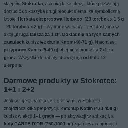
sklepów
Stokrotka
, a w niej kilka okazji, które pozwalają
dorzucić do koszyka drugi produkt niemal za symboliczną
kwotę.
Herbata ekspresowa Herbapol (20 torebek x 1,5 g
- 20 torebek x 2 g)
– wybrane warianty – jest dostępna w
akcji „
druga tańsza za 1 zł
”.
Dokładnie na tych samych
zasadach
kupisz też
danie Knorr (48-71 g)
. Natomiast
przyprawy Kamis (5-40 g)
obejmuje promocja
2+1 za
grosz
. Wszystkie te rabaty obowiązują
od 6 do 12
sierpnia
.
Darmowe produkty w Stokrotce:
1+1 i 2+2
Jeśli polujesz na okazje z gratisami, w Stokrotce
znajdziesz kilka propozycji.
Ketchup Kotlin (420-450 g)
kupisz w akcji
1+1 gratis
— po aktywacji w aplikacji, a
lody CARTE D’OR (750-1000 ml)
zgarniesz w promocji