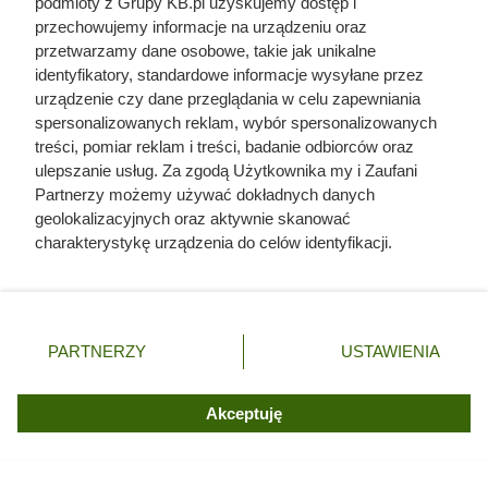
podmioty z Grupy KB.pl uzyskujemy dostęp i
przechowujemy informacje na urządzeniu oraz
przetwarzamy dane osobowe, takie jak unikalne
identyfikatory, standardowe informacje wysyłane przez
urządzenie czy dane przeglądania w celu zapewniania
spersonalizowanych reklam, wybór spersonalizowanych
treści, pomiar reklam i treści, badanie odbiorców oraz
ulepszanie usług. Za zgodą Użytkownika my i Zaufani
Czytaj także:
Partnerzy możemy używać dokładnych danych
geolokalizacyjnych oraz aktywnie skanować
Zjadł 174 koty i rzucił się na nogę kolesia z
charakterystykę urządzenia do celów identyfikacji.
okrętu. Mroczny przypadek żołnierza z Polski
Ponieważ cenimy Twoją prywatność, prosimy o zgodę na
korzystanie z tych technologii poprzez kliknięcie
„Akceptuję”. Zgoda jest dobrowolna i zawsze możesz ją
Ta Polka trzymała w garści europejską elitę. Jej
zmienić/wycofać klikając przycisk ustawień prywatności
majątek i osiągnięcia przyprawiają o zawrót głowy
PARTNERZY
USTAWIENIA
znajdujący się w lewym dolnym rogu strony. Niektóre
rodzaje przetwarzania danych nie wymagają zgody
Herodot pisał o tym z przerażeniem. Każda
użytkownika, ale masz prawo sprzeciwić się takiemu
Akceptuję
kobieta musiała zrobić to chociaż raz w życiu
przetwarzaniu. Preferencje będą miały zastosowania tylko
na tej witrynie.