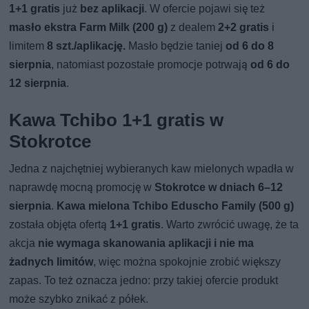
1+1 gratis
już
bez aplikacji
. W ofercie pojawi się też
masło ekstra Farm Milk (200 g)
z dealem
2+2 gratis
i
limitem
8 szt./aplikację.
Masło będzie taniej
od 6 do 8
sierpnia
, natomiast pozostałe promocje potrwają
od 6 do
12 sierpnia
.
Kawa Tchibo 1+1 gratis w
Stokrotce
Jedna z najchętniej wybieranych kaw mielonych wpadła w
naprawdę mocną promocję w
Stokrotce w dniach 6–12
sierpnia
.
Kawa mielona Tchibo Eduscho Family (500 g)
została objęta ofertą
1+1 gratis
. Warto zwrócić uwagę, że ta
akcja
nie wymaga skanowania aplikacji i nie ma
żadnych limitów
, więc można spokojnie zrobić większy
zapas. To też oznacza jedno: przy takiej ofercie produkt
może szybko znikać z półek.