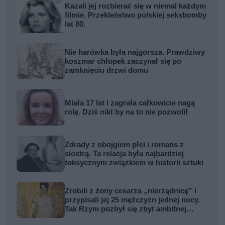
Kazali jej rozbierać się w niemal każdym
filmie. Przekleństwo polskiej seksbomby
lat 80.
Nie harówka była najgorsza. Prawdziwy
koszmar chłopek zaczynał się po
zamknięciu drzwi domu
Miała 17 lat i zagrała całkowicie nagą
rolę. Dziś nikt by na to nie pozwolił
Zdrady z obojgiem płci i romans z
siostrą. Ta relacja była najbardziej
toksycznym związkiem w historii sztuki
Zrobili z żony cesarza „nierządnicę” i
przypisali jej 25 mężczyzn jednej nocy.
Tak Rzym pozbył się zbyt ambitnej
kobiety