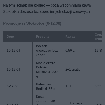
Na tym jednak nie koniec — poza wspomnianą kawą
Stokrotka dorzuca też sporo innych okazji cenowych.
Promocje w Stokrotce (6-12.08)
Cena
Data
Produkt
Rabat
promo
Boczek
10-12.08
wieprzowy bez
6,50 zł
13,99 
żeber
Masło ekstra
Polskie,
10-12.08
2+1 gratis
Mlekovita, 200
g
Kabanosy
6-12.08
1 zł
3,99 zł
Berlinki, 85 g
Kawa
ziarnista, MK
5 zł taniej z