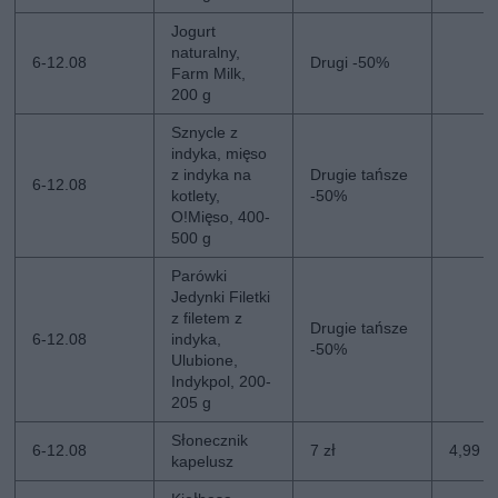
Jogurt
naturalny,
6-12.08
Drugi -50%
Farm Milk,
200 g
Sznycle z
indyka, mięso
z indyka na
Drugie tańsze
6-12.08
kotlety,
-50%
O!Mięso, 400-
500 g
Parówki
Jedynki Filetki
z filetem z
Drugie tańsze
6-12.08
indyka,
-50%
Ulubione,
Indykpol, 200-
205 g
Słonecznik
6-12.08
7 zł
4,99 zł
kapelusz