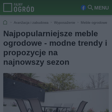
MENU
Fa
Szu
ceb
kaj
Aranżacja i zabudowa
Wyposażenie
Meble ogrodowe
ook
Najpopularniejsze meble
ogrodowe - modne trendy i
propozycje na
najnowszy sezon