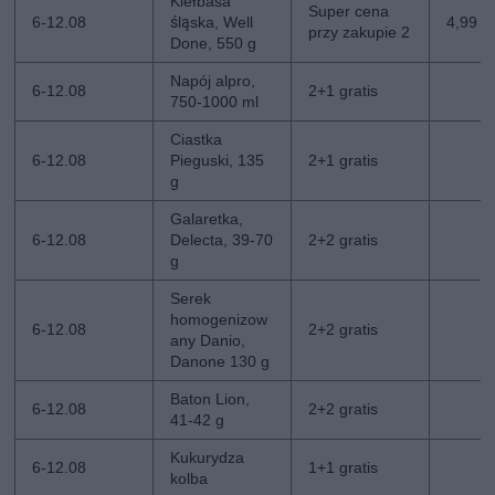
Kiełbasa
Super cena
6-12.08
śląska, Well
4,99 z
przy zakupie 2
Done, 550 g
Napój alpro,
6-12.08
2+1 gratis
750-1000 ml
Ciastka
6-12.08
Pieguski, 135
2+1 gratis
g
Galaretka,
6-12.08
Delecta, 39-70
2+2 gratis
g
Serek
homogenizow
6-12.08
2+2 gratis
any Danio,
Danone 130 g
Baton Lion,
6-12.08
2+2 gratis
41-42 g
Kukurydza
6-12.08
1+1 gratis
kolba