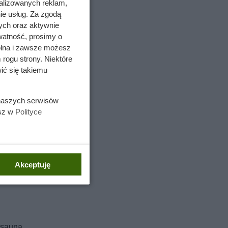
alizowanych reklam,
ie usług. Za zgodą
ych oraz aktywnie
watność, prosimy o
wolna i zawsze możesz
 rogu strony. Niektóre
ić się takiemu
e się
z
 naszych serwisów
esz w
Polityce
elaksu,
Akceptuję
nych
 sauną,