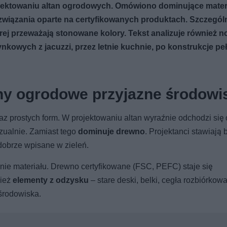
jektowaniu altan ogrodowych. Omówiono dominujące materi
ozwiązania oparte na certyfikowanych produktach. Szczegól
rej przeważają stonowane kolory. Tekst analizuje również 
nkowych z jacuzzi, przez letnie kuchnie, po konstrukcje pe
tany ogrodowe przyjazne środowi
az prostych form. W projektowaniu altan wyraźnie odchodzi się
izualnie. Zamiast tego
dominuje drewno
. Projektanci stawiają
 dobrze wpisane w zieleń.
e materiału. Drewno certyfikowane (FSC, PEFC) staje się
nież
elementy z odzysku
– stare deski, belki, cegła rozbiórkow
środowiska.