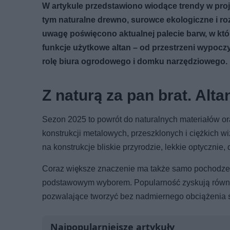
W artykule przedstawiono wiodące trendy w pro
tym naturalne drewno, surowce ekologiczne i r
uwagę poświęcono aktualnej palecie barw, w któ
funkcje użytkowe altan – od przestrzeni wypoczy
rolę biura ogrodowego i domku narzędziowego.
Z naturą za pan brat. Al
Sezon 2025 to powrót do naturalnych materiałów or
konstrukcji metalowych, przeszklonych i ciężkich w
na konstrukcje bliskie przyrodzie, lekkie optycznie,
Coraz większe znaczenie ma także samo pochodzeni
podstawowym wyborem. Popularność zyskują rów
pozwalające tworzyć bez nadmiernego obciążenia 
Najpopularniejsze artykuły