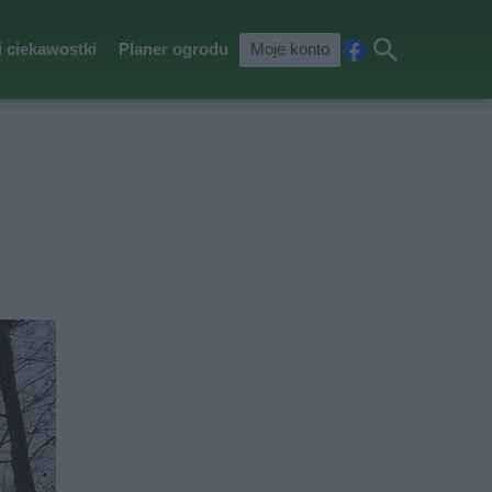
i ciekawostki
Planer ogrodu
Moje konto
Fa
Szu
ceb
kaj
ook