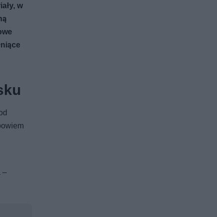
ały, w
ną
nowe
łniące
sku
 od
 bowiem
a –