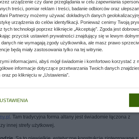
przez urządzenie czy dane przeglądania w celu zapewniania sperson
ych treści, pomiar reklam i treści, badanie odbiorców oraz ulepszan
fani Partnerzy możemy używać dokładnych danych geolokalizacyjn
tykę urządzenia do celów identyfikacji. Ponieważ cenimy Twoją pry
z tych technologii poprzez kliknięcie „Akceptuję”. Zgoda jest dobro
ikając przycisk ustawień prywatności znajdujący się w lewym dolnym
a danych nie wymagają zgody użytkownika, ale masz prawo sprzeciw
ncje będą miały zastosowania tylko na tej witrynie.
ch trendów, które szybko się starzeją. Obecnie altany projektuj
szymi informacjami, abyś mógł świadomie i komfortowo korzystać z
magały częstych modernizacji ani wymiany.
gółowe informacje dotyczące przetwarzania Twoich danych znajdzi
s
oraz po kliknięciu w „Ustawienia”.
 gotowania i odpoczynku
wyłącznie funkcję wypoczynkową. To już nie tylko przestrzeń r
USTAWIENIA
echowywania
. Ten trend widać wyraźnie w projektach renomowa
ny.pl
. Tam tradycyjna forma altany jest świadomie łączona z
 innej strefy użytkowej.
odzie
. Są to niewielkie, estetyczne konstrukcje zintegrowane z