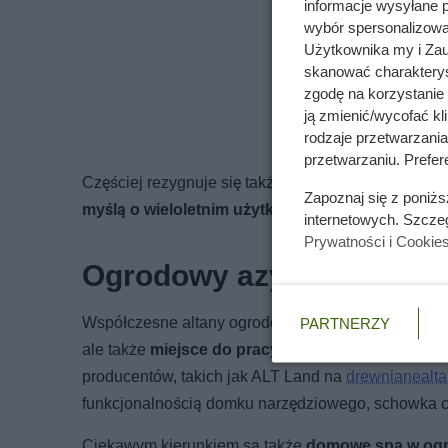
informacje wysyłane 
wybór spersonalizowan
Użytkownika my i Zau
skanować charakterys
zgodę na korzystanie 
ją zmienić/wycofać kl
rodzaje przetwarzani
przetwarzaniu. Prefere
Częściej rezygnuje się także z udziwnień i chwilowy
Zapoznaj się z poniż
myślą o wieloletnim użytkowaniu
. Tak, by nie wy
internetowych. Szcze
Prywatności i Cookie
Ogrodowy azyl do pracy,
Współczesne altany ogrodowe coraz rzadziej pełnią 
PARTNERZY
ale także
miejsce do pracy, gotowania, czy prz
producentów, takich jak ALT Land na
drewnianealta
funkcjonalnością domku narzędziowego, schowka czy
Ciekawym kierunkiem są także
domowe spa w ogr