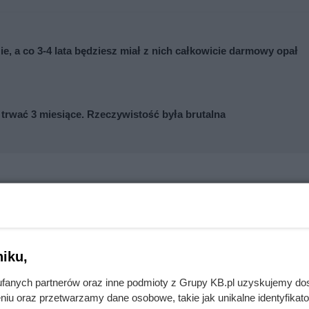
e, a co 3-4 lata będziesz miał z nich całkowicie darmowy opał
rwać 3 miesiące. Rzeczywistość była brutalna
iku,
fanych partnerów oraz inne podmioty z Grupy KB.pl uzyskujemy do
niu oraz przetwarzamy dane osobowe, takie jak unikalne identyfikat