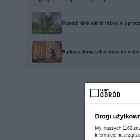
Posadź kilka takich drzew w ogrodzi
Budowa domu szkieletowego miała t
Drogi użytkown
My, naszych 1162 zau
informacje na urządze