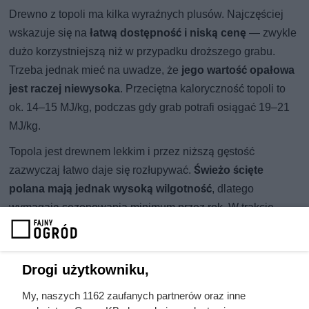
Drewno z topoli ma kilka wyraźnych plusów. Najczęściej
wskazuje się na
łatwą dostępność i niską cenę
— zwykle
dużo korzystniejszą niż w przypadku droższego grabu.
Trzeba jednak mieć na uwadze, że
jego wartość opałowa
jest raczej niewysoka
. Przeciętna kaloryczność topoli to
ok. 14–15 MJ/kg, podczas gdy grab potrafi osiągać 19–21
MJ/kg.
Topola jest drewnem lekkim i przez niższą gęstość
zazwyczaj łatwo daje się rozłupywać.
Świeżo ścięte
polana mają jednak wysoką wilgotność
, dlatego
wymagają sezonowania minimum przez rok. W trakcie
palenia pojawia się
niewielki, słabszy płomień
, a drewno
szybko się wypala, co oznacza konieczność częstego
dokładania do paleniska. Z tego powodu nie sprawdza się
Drogi użytkowniku,
najlepiej jako główne paliwo do kominka, szczególnie w
My, naszych 1162 zaufanych partnerów oraz inne
środku zimy.