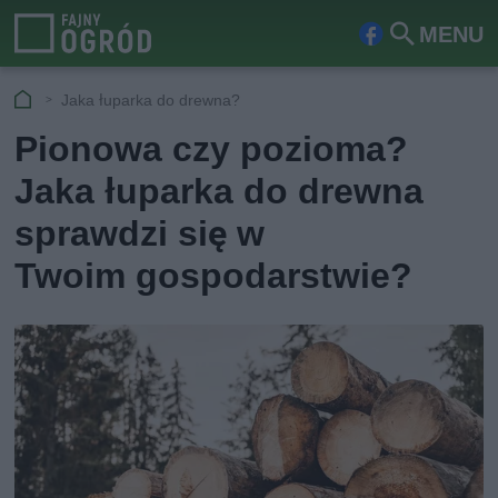
MENU
Fa
Szu
ceb
kaj
Jaka łuparka do drewna?
ook
Pionowa czy pozioma?
Jaka łuparka do drewna
sprawdzi się w
Twoim gospodarstwie?