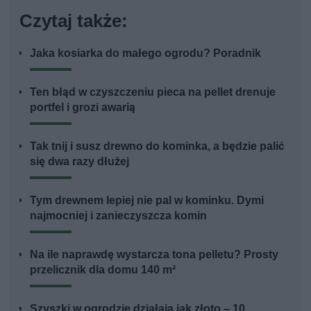
Czytaj także:
Jaka kosiarka do małego ogrodu? Poradnik
Ten błąd w czyszczeniu pieca na pellet drenuje
portfel i grozi awarią
Tak tnij i susz drewno do kominka, a będzie palić
się dwa razy dłużej
Tym drewnem lepiej nie pal w kominku. Dymi
najmocniej i zanieczyszcza komin
Na ile naprawdę wystarcza tona pelletu? Prosty
przelicznik dla domu 140 m²
Szyszki w ogrodzie działają jak złoto – 10