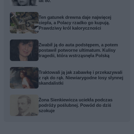
lat 80.
Ten gatunek drewna daje najwięcej
ciepła, a Polacy rzadko go kupują.
Prawdziwy król kaloryczności
Zwabił ją do auta podstępem, a potem
postawił potworne ultimatum. Kulisy
tragedii, która wstrząsnęła Polską
Traktowali ją jak zabawkę i przekazywali
z rąk do rąk. Niewiarygodne losy słynnej
skandalistki
Żona Sienkiewicza uciekła podczas
podróży poślubnej. Powód do dziś
szokuje