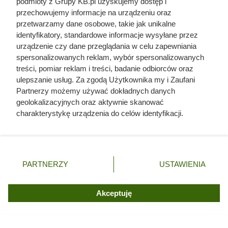
podmioty z Grupy KB.pl uzyskujemy dostęp i
Pomimo tych wad, topola potrafi być praktyczna —
spala
przechowujemy informacje na urządzeniu oraz
przetwarzamy dane osobowe, takie jak unikalne
się dość czysto i zostawia mało popiołu
, więc łatwiej
identyfikatory, standardowe informacje wysyłane przez
utrzymać palenisko w porządku. Do tego
łatwo łapie
urządzenie czy dane przeglądania w celu zapewniania
ogień
, dlatego często wykorzystuje się ją jako wygodną
spersonalizowanych reklam, wybór spersonalizowanych
podpałkę lub dodatek do innych gatunków drewna.
treści, pomiar reklam i treści, badanie odbiorców oraz
ulepszanie usług. Za zgodą Użytkownika my i Zaufani
Partnerzy możemy używać dokładnych danych
geolokalizacyjnych oraz aktywnie skanować
charakterystykę urządzenia do celów identyfikacji.
Ponieważ cenimy Twoją prywatność, prosimy o zgodę na
korzystanie z tych technologii poprzez kliknięcie
„Akceptuję”. Zgoda jest dobrowolna i zawsze możesz ją
zmienić/wycofać klikając przycisk ustawień prywatności
PARTNERZY
USTAWIENIA
znajdujący się w lewym dolnym rogu strony. Niektóre
rodzaje przetwarzania danych nie wymagają zgody
użytkownika, ale masz prawo sprzeciwić się takiemu
Akceptuję
przetwarzaniu. Preferencje będą miały zastosowania tylko
na tej witrynie.