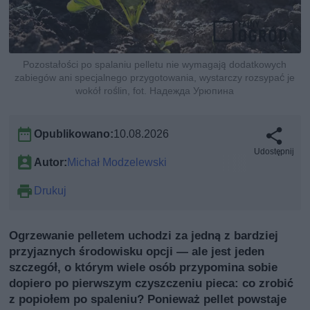
Pozostałości po spalaniu pelletu nie wymagają dodatkowych
zabiegów ani specjalnego przygotowania, wystarczy rozsypać je
wokół roślin, fot. Надежда Урюпина
Opublikowano:
10.08.2026
Udostępnij
Autor:
Michał Modzelewski
Drukuj
Ogrzewanie pelletem uchodzi za jedną z bardziej
przyjaznych środowisku opcji — ale jest jeden
szczegół, o którym wiele osób przypomina sobie
dopiero po pierwszym czyszczeniu pieca: co zrobić
z popiołem po spaleniu? Ponieważ pellet powstaje