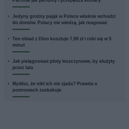
Pachnie jak perfumy i przepędza komary
Jedyny groźny pająk w Polsce właśnie wchodzi
do domów. Polacy nie wiedzą, jak reagować
Ten obiad z Dino kosztuje 7,99 zł i robi się w 5
minut
Jak pielęgnować płoty leszczynowe, by służyły
przez lata
Myślisz, że nikt ich nie zjada? Prawda o
pomrowach zaskakuje