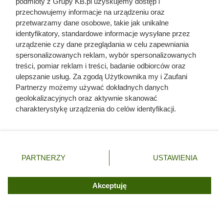
podmioty z Grupy KB.pl uzyskujemy dostęp i
przechowujemy informacje na urządzeniu oraz
przetwarzamy dane osobowe, takie jak unikalne
identyfikatory, standardowe informacje wysyłane przez
urządzenie czy dane przeglądania w celu zapewniania
spersonalizowanych reklam, wybór spersonalizowanych
treści, pomiar reklam i treści, badanie odbiorców oraz
ulepszanie usług. Za zgodą Użytkownika my i Zaufani
Partnerzy możemy używać dokładnych danych
geolokalizacyjnych oraz aktywnie skanować
charakterystykę urządzenia do celów identyfikacji.
Ponieważ cenimy Twoją prywatność, prosimy o zgodę na
korzystanie z tych technologii poprzez kliknięcie
„Akceptuję”. Zgoda jest dobrowolna i zawsze możesz ją
zmienić/wycofać klikając przycisk ustawień prywatności
PARTNERZY
USTAWIENIA
Doprowadził do śmierci większej
znajdujący się w lewym dolnym rogu strony. Niektóre
rodzaje przetwarzania danych nie wymagają zgody
liczby ludzi niż Hitler i Stalin
użytkownika, ale masz prawo sprzeciwić się takiemu
Akceptuję
razem wzięci. Mimo to czczą go
przetwarzaniu. Preferencje będą miały zastosowania tylko
na tej witrynie.
jako bohatera