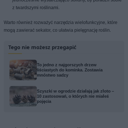
z twardszymi roślinami.
Warto również rozważyć narzędzia wielofunkcyjne, które
mogą zawierać sekator, co ułatwia pielęgnację roślin.
Tego nie możesz przegapić
To jedno z najgorszych drzew
liściastych do kominka. Zostawia
mnóstwo sadzy
Szyszki w ogrodzie działają jak złoto –
10 zastosowań, o których nie miałeś
pojęcia