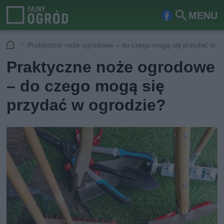
MENU
Fa
Szu
ceb
kaj
Praktyczne noże ogrodowe – do czego mogą się przydać w o
ook
Praktyczne noże ogrodowe
– do czego mogą się
przydać w ogrodzie?