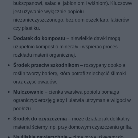
bukszpanowi, sałacie, jabłoniom i wiśniom). Kluczowe
jest używanie wyłącznie popiołu
niezanieczyszczonego, bez domieszek farb, lakierów
czy plastiku.
Dodatek do kompostu
– niewielkie dawki mogą
uzupełnić kompost o minerały i wspierać proces
rozkładu materii organicznej.
Środek przeciw szkodnikom
– rozsypany dookoła
roślin tworzy barierę, która potrafi zniechęcić ślimaki
oraz część owadów.
Mulczowanie
– cienka warstwa popiołu pomaga
ograniczyć erozję gleby i ułatwia utrzymanie wilgoci w
podłożu.
Środek do czyszczenia
– może działać jak delikatny
materiał ścierny, np. przy domowym czyszczeniu grilla.
Na śliskie nawierzchnie
– zimą bywa używany do