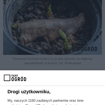
Domowa hodowla imbiru to prosty sposób na większą
niezależność w kuchni, fot. Reflexpixel
Jak obudzić imbir w wodzie przed
sadzeniem
Zamiast od razu sadzić kłącze w podłożu, możesz najpierw
Drogi użytkowniku,
je „rozruszać” w wodzie. Umieść je w naczyniu tak, aby
My, naszych 1160 zaufanych partnerów oraz inne
zanurzony był tylko fragment, a reszta pozostawała nad