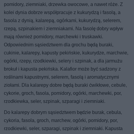
pomidory, ziemniaki, drzewka owocowe, a nawet róże. Z
kolei dynia dobrze współpracuje z kukurydzą i fasolą, a
fasola z dynią, kalarepą, ogórkami, kukurydzą, selerem,
rzepą, szpinakiem i ziemniakami. Na fasolę dobry wpływ
mają również pomidory, marchewki i truskawki.
Odpowiednim sąsiedztwem dla grochu będą buraki,
cukinie, kalarepy, kapusty pekińskie, kukurydze, marchwie,
ogórki, rzepy, rzodkiewki, selery i szpinak, a dla jarmużu
brokuł i kapusta pekińska. Kalafior może być sadzony z
roślinami kapustnymi, selerem, fasolą i aromatycznymi
ziołami. Dla kalarepy dobre będą buraki ćwikłowe, cebule,
cykorie, groch, fasola, pomidory, ogórki, marchewki, por,
rzodkiewka, seler, szpinak, szparagi i ziemniaki.
Do kalarepy dobrym sąsiedztwem będzie burak, cebula,
cykoria, fasola, groch, marchew, ogórki, pomidory, por,
rzodkiewki, seler, szparagi, szpinak i ziemniaki. Kapusta