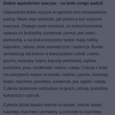
Dobre sąsiedztwo warzyw - co koło czego sadzić
Odpowiedni dobór warzyw w ogrodzie jest niesamowicie
ważny. Warto więc wiedzieć, jak powinny być sadzone
warzywa. Dlatego warto wiedzieć, że brokuł korzystnie
wpływa na brukselkę, pasternak, jarmuż, por, seler i
pietruszkę, a na brokuł korzystny wpływ mają rośliny
kapustne, cebula, zioła aromatyczne i nasturcja. Buraki
sprawdzają się dobrze w towarzystwie cebuli, cukinii,
grochu, kalarepy, kopru, kapusty pekińskiej, ogórka,
pomidora, pora, rzodkiewki, selera i sałaty. Cebula z kolei
ma pozytywny wpływ na buraki, cukinie, cykorie, kalarepy,
koper, marchew, pomidory, pasternak, por, ogórki i sałaty.
Cukinia doskonale oddziałuje na groch, cebulę, pomidory,
kukurydzę i szpinak.
Cykoria działa bardzo dobrze na buraki, cebule, koper,
kalarepy, marchew i pomidory, a czosnek na marchew,