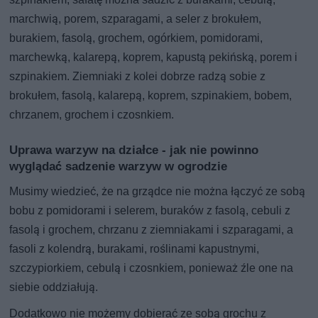
marchwią, porem, szparagami, a seler z brokułem,
burakiem, fasolą, grochem, ogórkiem, pomidorami,
marchewką, kalarepą, koprem, kapustą pekińską, porem i
szpinakiem. Ziemniaki z kolei dobrze radzą sobie z
brokułem, fasolą, kalarepą, koprem, szpinakiem, bobem,
chrzanem, grochem i czosnkiem.
Uprawa warzyw na działce - jak nie powinno
wyglądać sadzenie warzyw w ogrodzie
Musimy wiedzieć, że na grządce nie można łączyć ze sobą
bobu z pomidorami i selerem, buraków z fasolą, cebuli z
fasolą i grochem, chrzanu z ziemniakami i szparagami, a
fasoli z kolendrą, burakami, roślinami kapustnymi,
szczypiorkiem, cebulą i czosnkiem, ponieważ źle one na
siebie oddziałują.
Dodatkowo nie możemy dobierać ze sobą grochu z