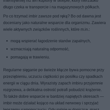
intensywniej niż ten kupiony w sklepie, który nierzadko
długo czeka w transporcie i na magazynowych półkach.
Po co trzymać imbir zawsze pod ręką? Bo od dawna jest
doceniany jako naturalne wsparcie dla organizmu. Zawiera
wiele aktywnych związków roślinnych, które m.in.:
mogą wspierać łagodzenie stanów zapalnych,
wzmacniają naturalną odporność,
pomagają w trawieniu.
Regularne sięganie po świeże kłącze bywa pomocne przy
przeziębieniu, uczuciu ciężkości po posiłku czy spadkach
energii w ciągu dnia. Wyrazisty zapach imbiru przyjemnie
rozgrzewa, a delikatna ostrość potrafi pobudzić krążenie.
To także dobre wsparcie w bardziej napiętych okresach —
imbir może działać kojąco na układ nerwowy i sprzyjać
lepszemu samopoczuciu. Gdy rośnie w doniczce, masz