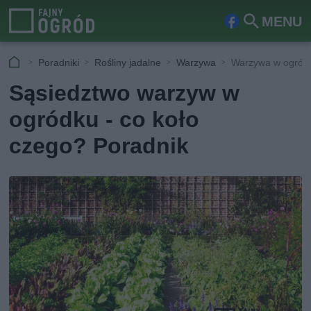
MENU
Fa
Szu
ceb
kaj
Poradniki
Rośliny jadalne
Warzywa
Warzywa w ogródk
ook
Sąsiedztwo warzyw w
ogródku - co koło
czego? Poradnik