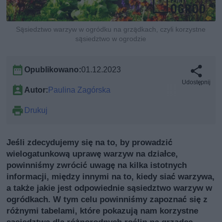
Sąsiedztwo warzyw w ogródku na grządkach, czyli korzystne
sąsiedztwo w ogrodzie
Opublikowano:
01.12.2023
Udostępnij
Autor:
Paulina Zagórska
Drukuj
Jeśli zdecydujemy się na to, by prowadzić
wielogatunkową uprawę warzyw na działce,
powinniśmy zwrócić uwagę na kilka istotnych
informacji, między innymi na to, kiedy siać warzywa,
a także jakie jest odpowiednie sąsiedztwo warzyw w
ogródkach. W tym celu powinniśmy zapoznać się z
różnymi tabelami, które pokazują nam korzystne