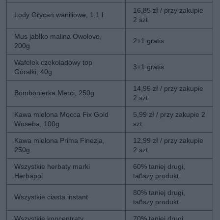
16,85 zł / przy zakupie
Lody Grycan waniliowe, 1,1 l
2 szt.
Mus jabłko malina Owolovo,
2+1 gratis
200g
Wafelek czekoladowy top
3+1 gratis
Góralki, 40g
14,95 zł / przy zakupie
Bombonierka Merci, 250g
2 szt.
Kawa mielona Mocca Fix Gold
5,99 zł / przy zakupie 2
Woseba, 100g
szt.
Kawa mielona Prima Finezja,
12,99 zł / przy zakupie
250g
2 szt.
Wszystkie herbaty marki
60% taniej drugi,
Herbapol
tańszy produkt
80% taniej drugi,
Wszystkie ciasta instant
tańszy produkt
Wszystkie koncentraty
70% taniej drugi,