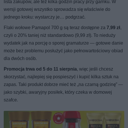
lista zakupów, ale też kilka godzin pracy przy garnku. W
wersji gotowej wszystko sprowadza się właściwie do
jednego kroku: wystarczy je… podgrzać.
Flaki wołowe Pamapol 700 g są teraz dostępne za
7,99 zł
,
czyli o 20% taniej niż standardowo (9,99 zł). To nieduży
wydatek jak na porcję o sporej gramaturze — gotowe danie
może bez problemu posłużyć jako pełnowartościowy obiad
dla dwóch osób.
Promocja trwa od 5 do 11 sierpnia
, więc jeśli chcesz
skorzystać, najlepiej się pospieszyć i kupić kilka sztuk na
zapas. Taki produkt dobrze mieć też „na czarną godzinę” —
jako szybki, awaryjny posiłek, który czeka w domowej
szafce.