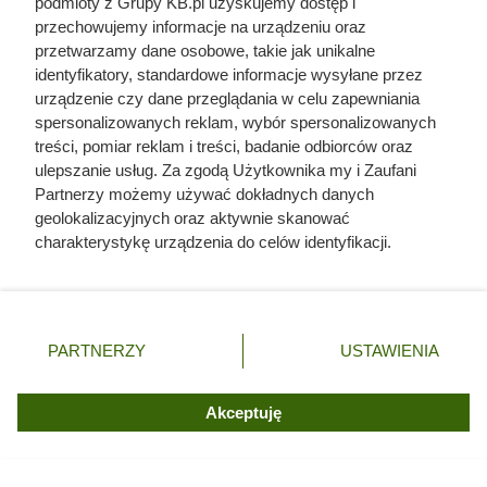
podmioty z Grupy KB.pl uzyskujemy dostęp i
okrętu. Mroczny przypadek żołnierza z Polski
przechowujemy informacje na urządzeniu oraz
przetwarzamy dane osobowe, takie jak unikalne
Ta wojna po raz pierwszy złamała potęgę
identyfikatory, standardowe informacje wysyłane przez
imperialnej Rosji. Mało kto o niej pamięta
urządzenie czy dane przeglądania w celu zapewniania
spersonalizowanych reklam, wybór spersonalizowanych
treści, pomiar reklam i treści, badanie odbiorców oraz
Szyszki mają zaskakujące zastosowanie.
ulepszanie usług. Za zgodą Użytkownika my i Zaufani
Ogrodnicy dobrze o tym wiedzą
Partnerzy możemy używać dokładnych danych
geolokalizacyjnych oraz aktywnie skanować
6 tysięcy morderców z UPA ruszyło, by wyrżnąć
charakterystykę urządzenia do celów identyfikacji.
wieś. Polacy stworzyli w niej prawdziwą twierdzę
Ponieważ cenimy Twoją prywatność, prosimy o zgodę na
korzystanie z tych technologii poprzez kliknięcie
„Akceptuję”. Zgoda jest dobrowolna i zawsze możesz ją
Odarci ze skóry, rozcięci piłą i przybici do krzyża
zmienić/wycofać klikając przycisk ustawień prywatności
głową w dół. Mroczny i krwawy koniec uczniów
PARTNERZY
USTAWIENIA
znajdujący się w lewym dolnym rogu strony. Niektóre
Chrystusa
rodzaje przetwarzania danych nie wymagają zgody
użytkownika, ale masz prawo sprzeciwić się takiemu
Akceptuję
przetwarzaniu. Preferencje będą miały zastosowania tylko
na tej witrynie.