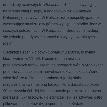
do rodziny różowatych -
Rosaceae.
Roślina ta występuje
na terenie całej Europy, a dodatkowo też w Ameryce
Północnej oraz w Azji. W Polsce jest to pospolity gatunek
występujący na niżu, a w górach występuje rzadko, lecz w
niższych położeniach. W Karpatach i Sudetach znajdują
się jedynie pojedyncze stanowiska występowania tych
roślin.
Siedmiopalecznik błotny -
Comarum palustre,
to bylina,
która kwitnie w VI i VII. Rośnie ona na niskich i
przejściowych torfowiskach, na brzegach wód, wyrobiskach
potorfowych, a czasami nawet na mokrych łąkach. Warto
wiedzieć, że roślina ta charakteryzuje się słabo
rozgałęzioną i wzniesioną łodygą, która dorasta do około
90 cm wysokości. Jej liście są prawie palczaste, nierówno
pierzaste i 5-7 listkowe. Pojedyncze listki są sztywne, ostro
piłkowane, lancetowate, a spodem sine. Kwiaty