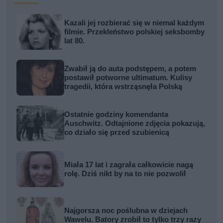
Kazali jej rozbierać się w niemal każdym
filmie. Przekleństwo polskiej seksbomby
lat 80.
Zwabił ją do auta podstępem, a potem
postawił potworne ultimatum. Kulisy
tragedii, która wstrząsnęła Polską
Ostatnie godziny komendanta
Auschwitz. Odtajnione zdjęcia pokazują,
co działo się przed szubienicą
Miała 17 lat i zagrała całkowicie nagą
rolę. Dziś nikt by na to nie pozwolił
Najgorsza noc poślubna w dziejach
Wawelu. Batory zrobił to tylko trzy razy