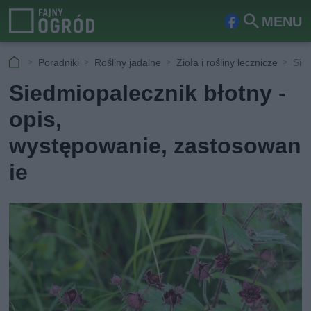
MENU
Fa
Szu
ceb
kaj
Poradniki
Rośliny jadalne
Zioła i rośliny lecznicze
Sie
ook
Siedmiopalecznik błotny -
opis,
występowanie, zastosowan
ie