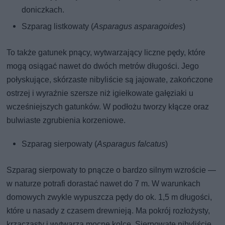
doniczkach.
Szparag listkowaty (
Asparagus asparagoides
)
To także gatunek pnący, wytwarzający liczne pędy, które
mogą osiągać nawet do dwóch metrów długości. Jego
połyskujące, skórzaste nibyliście są jajowate, zakończone
ostrzej i wyraźnie szersze niż igiełkowate gałęziaki u
wcześniejszych gatunków. W podłożu tworzy kłącze oraz
bulwiaste zgrubienia korzeniowe.
Szparag sierpowaty (
Asparagus falcatus
)
Szparag sierpowaty to pnącze o bardzo silnym wzroście —
w naturze potrafi dorastać nawet do 7 m. W warunkach
domowych zwykle wypuszcza pędy do ok. 1,5 m długości,
które u nasady z czasem drewnieją. Ma pokrój rozłożysty,
krzaczasty i wytwarza mocne kolce. Sierpowate nibyliście