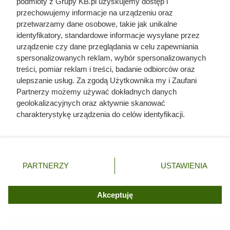
podmioty z Grupy KB.pl uzyskujemy dostęp i
Historia polskiego władcy zaskakuje
przechowujemy informacje na urządzeniu oraz
przetwarzamy dane osobowe, takie jak unikalne
identyfikatory, standardowe informacje wysyłane przez
urządzenie czy dane przeglądania w celu zapewniania
spersonalizowanych reklam, wybór spersonalizowanych
treści, pomiar reklam i treści, badanie odbiorców oraz
ulepszanie usług. Za zgodą Użytkownika my i Zaufani
Partnerzy możemy używać dokładnych danych
geolokalizacyjnych oraz aktywnie skanować
charakterystykę urządzenia do celów identyfikacji.
Ponieważ cenimy Twoją prywatność, prosimy o zgodę na
korzystanie z tych technologii poprzez kliknięcie
„Akceptuję”. Zgoda jest dobrowolna i zawsze możesz ją
zmienić/wycofać klikając przycisk ustawień prywatności
PARTNERZY
USTAWIENIA
znajdujący się w lewym dolnym rogu strony. Niektóre
rodzaje przetwarzania danych nie wymagają zgody
użytkownika, ale masz prawo sprzeciwić się takiemu
Akceptuję
Doprowadził do śmierci większej
przetwarzaniu. Preferencje będą miały zastosowania tylko
na tej witrynie.
liczby ludzi niż Hitler i Stalin