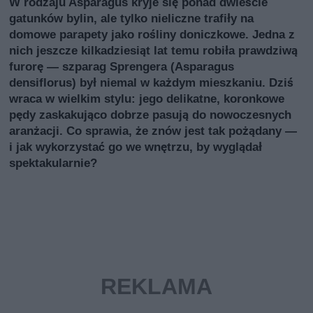
W rodzaju Asparagus kryje się ponad dwieście
gatunków bylin, ale tylko nieliczne trafiły na
domowe parapety jako rośliny doniczkowe. Jedna z
nich jeszcze kilkadziesiąt lat temu robiła prawdziwą
furorę — szparag Sprengera (Asparagus
densiflorus) był niemal w każdym mieszkaniu. Dziś
wraca w wielkim stylu: jego delikatne, koronkowe
pędy zaskakująco dobrze pasują do nowoczesnych
aranżacji. Co sprawia, że znów jest tak pożądany —
i jak wykorzystać go we wnętrzu, by wyglądał
spektakularnie?