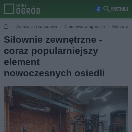
MENU
Fa
Szu
ceb
kaj
Aranżacja i zabudowa
Zabudowa w ogrodzie
Mała archi
ook
Siłownie zewnętrzne -
coraz popularniejszy
element
nowoczesnych osiedli