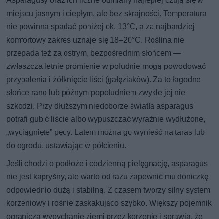
Asparagusy oraz ich liczne odmiany najlepiej czują się w
miejscu jasnym i ciepłym, ale bez skrajności. Temperatura
nie powinna spadać poniżej ok. 13°C, a za najbardziej
komfortowy zakres uznaje się 18–20°C. Roślina nie
przepada też za ostrym, bezpośrednim słońcem —
zwłaszcza letnie promienie w południe mogą powodować
przypalenia i żółknięcie liści (gałęziaków). Za to łagodne
słońce rano lub późnym popołudniem zwykle jej nie
szkodzi. Przy dłuższym niedoborze światła asparagus
potrafi gubić liście albo wypuszczać wyraźnie wydłużone,
„wyciągnięte” pędy. Latem można go wynieść na taras lub
do ogrodu, ustawiając w półcieniu.
Jeśli chodzi o podłoże i codzienną pielęgnację, asparagus
nie jest kapryśny, ale warto od razu zapewnić mu doniczkę
odpowiednio dużą i stabilną. Z czasem tworzy silny system
korzeniowy i rośnie zaskakująco szybko. Większy pojemnik
ogranicza wypychanie ziemi przez korzenie i sprawia, że