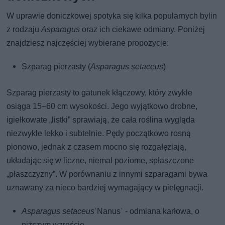
W uprawie doniczkowej spotyka się kilka popularnych bylin
z rodzaju
Asparagus
oraz ich ciekawe odmiany. Poniżej
znajdziesz najczęściej wybierane propozycje:
Szparag pierzasty (
Asparagus setaceus
)
Szparag pierzasty to gatunek kłączowy, który zwykle
osiąga 15–60 cm wysokości. Jego wyjątkowo drobne,
igiełkowate „listki” sprawiają, że cała roślina wygląda
niezwykle lekko i subtelnie. Pędy początkowo rosną
pionowo, jednak z czasem mocno się rozgałęziają,
układając się w liczne, niemal poziome, spłaszczone
„płaszczyzny”. W porównaniu z innymi szparagami bywa
uznawany za nieco bardziej wymagający w pielęgnacji.
Asparagus setaceus
ˈNanusˈ - odmiana karłowa, o
niższym wzroście.