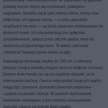
południowej i wschodniej Afryki. W zależności od gatunku
potrafią mocno różnić się rozmiarami, pokrojem i
wyglądem. Spotyka się je jako rośliny zielne, byliny oraz
półkrzewy. Ich typową cechą — u wielu gatunków
wrażliwych na mróz — są liście właściwe zredukowane do
drobnych łusek. Ich rolę przejmują tzw. gałęziaki:
zmodyfikowane, spłaszczone odcinki pędów, które do
złudzenia przypominają liście. Te lekkie, pierzaste
„nibyliście” bywają mylnie brane za igły.
Asparagusy dorastają zwykle do 150 cm, a odmiany
płożące i pnące potrafią osiągać jeszcze większe rozmiary.
Drobne białe kwiaty nie są szczególnie okazałe, za to
intensywnie pachną. Owoce mają postać trujących jagód i
mogą być czerwone, pomarańczowe lub purpurowe -
czytamy na portalu Onet.pl. W uprawie doniczkowej
kwitnienie szparagów, a tym bardziej zawiązywanie
owoców, zdarza się jednak dość rzadko.