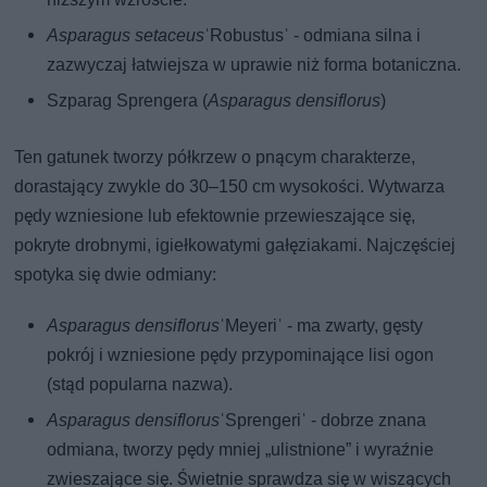
Asparagus setaceus
ˈRobustusˈ - odmiana silna i
zazwyczaj łatwiejsza w uprawie niż forma botaniczna.
Szparag Sprengera (
Asparagus densiflorus
)
Ten gatunek tworzy półkrzew o pnącym charakterze,
dorastający zwykle do 30–150 cm wysokości. Wytwarza
pędy wzniesione lub efektownie przewieszające się,
pokryte drobnymi, igiełkowatymi gałęziakami. Najczęściej
spotyka się dwie odmiany:
Asparagus densiflorus
ˈMeyeriˈ - ma zwarty, gęsty
pokrój i wzniesione pędy przypominające lisi ogon
(stąd popularna nazwa).
Asparagus densiflorus
ˈSprengeriˈ - dobrze znana
odmiana, tworzy pędy mniej „ulistnione” i wyraźnie
zwieszające się. Świetnie sprawdza się w wiszących