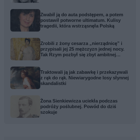
Zwabił ją do auta podstępem, a potem
postawił potworne ultimatum. Kulisy
tragedii, która wstrząsnęła Polską
Zrobili z żony cesarza „nierządnicę” i
przypisali jej 25 mężczyzn jednej nocy.
Tak Rzym pozbył się zbyt ambitnej
kobiety
Traktowali ją jak zabawkę i przekazywali
z rąk do rąk. Niewiarygodne losy słynnej
skandalistki
Żona Sienkiewicza uciekła podczas
podróży poślubnej. Powód do dziś
szokuje