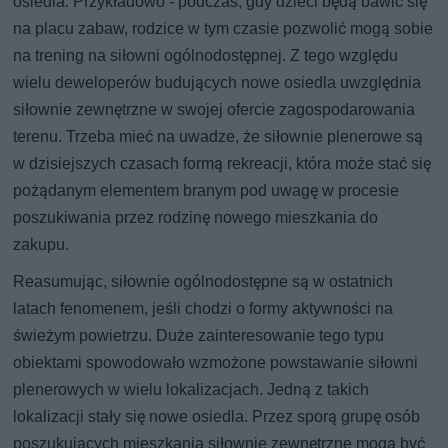
osiedla. Przykładowo - podczas, gdy dzieci będą bawić się
na placu zabaw, rodzice w tym czasie pozwolić mogą sobie
na trening na siłowni ogólnodostępnej. Z tego względu
wielu deweloperów budujących nowe osiedla uwzględnia
siłownie zewnętrzne w swojej ofercie zagospodarowania
terenu. Trzeba mieć na uwadze, że siłownie plenerowe są
w dzisiejszych czasach formą rekreacji, która może stać się
pożądanym elementem branym pod uwagę w procesie
poszukiwania przez rodzinę nowego mieszkania do
zakupu.
Reasumując, siłownie ogólnodostępne są w ostatnich
latach fenomenem, jeśli chodzi o formy aktywności na
świeżym powietrzu. Duże zainteresowanie tego typu
obiektami spowodowało wzmożone powstawanie siłowni
plenerowych w wielu lokalizacjach. Jedną z takich
lokalizacji stały się nowe osiedla. Przez sporą grupę osób
poszukujących mieszkania siłownie zewnętrzne mogą być