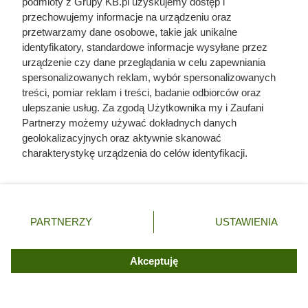
Czytaj także:
podmioty z Grupy KB.pl uzyskujemy dostęp i
przechowujemy informacje na urządzeniu oraz
przetwarzamy dane osobowe, takie jak unikalne
Tych gatunków drewna unikaj do kominka. Mogą
identyfikatory, standardowe informacje wysyłane przez
zniszczyć przewód kominowy [LISTA]
urządzenie czy dane przeglądania w celu zapewniania
spersonalizowanych reklam, wybór spersonalizowanych
Polacy masowo rezygnują z kostki brukowej.
treści, pomiar reklam i treści, badanie odbiorców oraz
Teraz króluje to rozwiązanie
ulepszanie usług. Za zgodą Użytkownika my i Zaufani
Partnerzy możemy używać dokładnych danych
geolokalizacyjnych oraz aktywnie skanować
Jak chronić dom przed upałem i włamaniem?
charakterystykę urządzenia do celów identyfikacji.
Przewodnik po osłonach zewnętrznych i
Ponieważ cenimy Twoją prywatność, prosimy o zgodę na
bramach
korzystanie z tych technologii poprzez kliknięcie
„Akceptuję”. Zgoda jest dobrowolna i zawsze możesz ją
Córki Młynarskiego przerwały milczenie. „Żyliśmy
zmienić/wycofać klikając przycisk ustawień prywatności
PARTNERZY
USTAWIENIA
w strachu”
znajdujący się w lewym dolnym rogu strony. Niektóre
rodzaje przetwarzania danych nie wymagają zgody
użytkownika, ale masz prawo sprzeciwić się takiemu
Akceptuję
Kominiarze przestrzegają przed tym błędem w
przetwarzaniu. Preferencje będą miały zastosowania tylko
czasie palenia w kominku. Komin błyskawicznie
na tej witrynie.
pokrywa się smołą