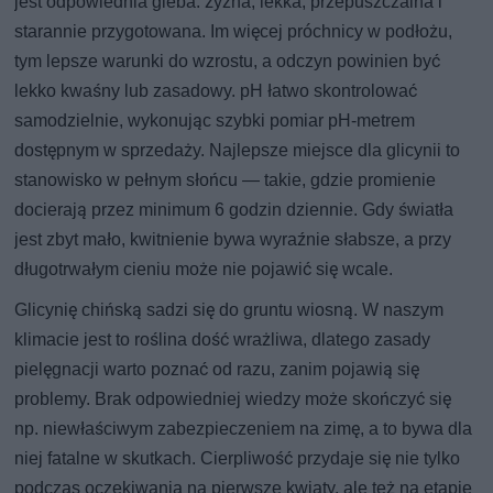
jest odpowiednia gleba: żyzna, lekka, przepuszczalna i
starannie przygotowana. Im więcej próchnicy w podłożu,
tym lepsze warunki do wzrostu, a odczyn powinien być
lekko kwaśny lub zasadowy. pH łatwo skontrolować
samodzielnie, wykonując szybki pomiar pH-metrem
dostępnym w sprzedaży. Najlepsze miejsce dla glicynii to
stanowisko w pełnym słońcu — takie, gdzie promienie
docierają przez minimum 6 godzin dziennie. Gdy światła
jest zbyt mało, kwitnienie bywa wyraźnie słabsze, a przy
długotrwałym cieniu może nie pojawić się wcale.
Glicynię chińską sadzi się do gruntu wiosną. W naszym
klimacie jest to roślina dość wrażliwa, dlatego zasady
pielęgnacji warto poznać od razu, zanim pojawią się
problemy. Brak odpowiedniej wiedzy może skończyć się
np. niewłaściwym zabezpieczeniem na zimę, a to bywa dla
niej fatalne w skutkach. Cierpliwość przydaje się nie tylko
podczas oczekiwania na pierwsze kwiaty, ale też na etapie