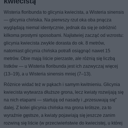
kwiecistą
Wisteria floribunda to glicynia kwiecista, a Wisteria sinensis
— glicynia chińska. Na pierwszy rzut oka oba pnącza
wyglądają niemal identycznie, jednak da się je odróżnić
kilkoma prostymi sposobami. Najłatwiej zacząć od wzrostu:
glicynia kwiecista zwykle dorasta do ok. 8 metrów,
natomiast glicynia chińska potrafi osiągnąć nawet 15
metrów. Obie mają liście pierzaste, ale różnią się liczbą
listków — u Wisteria floribunda jest ich zazwyczaj więcej
(13–19), a u Wisteria sinensis mniej (7–13).
Różnice widać też w pąkach i samym kwitnieniu. Glicynia
kwiecista wytwarza dłuższe grona, lecz kwiaty rozwijają się
na nich etapami — startują od nasady i „przesuwają się”
dalej. Z kolei glicynia chińska ma grona krótsze, za to
wyraźnie gęstsze, a kwiaty pojawiają się jeszcze zanim
rozwiną się liście (w przeciwieństwie do kwiecistej, u której