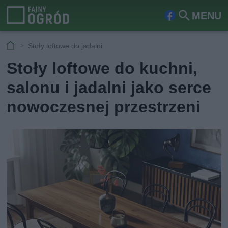
MENU
Fa
Szu
ceb
kaj
Stoły loftowe do jadalni
ook
Stoły loftowe do kuchni,
salonu i jadalni jako serce
nowoczesnej przestrzeni