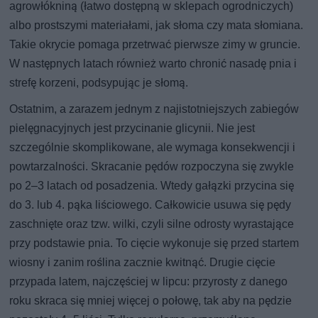
agrowłókniną (łatwo dostępną w sklepach ogrodniczych)
albo prostszymi materiałami, jak słoma czy mata słomiana.
Takie okrycie pomaga przetrwać pierwsze zimy w gruncie.
W następnych latach również warto chronić nasadę pnia i
strefę korzeni, podsypując je słomą.
Ostatnim, a zarazem jednym z najistotniejszych zabiegów
pielęgnacyjnych jest przycinanie glicynii. Nie jest
szczególnie skomplikowane, ale wymaga konsekwencji i
powtarzalności. Skracanie pędów rozpoczyna się zwykle
po 2–3 latach od posadzenia. Wtedy gałązki przycina się
do 3. lub 4. pąka liściowego. Całkowicie usuwa się pędy
zaschnięte oraz tzw. wilki, czyli silne odrosty wyrastające
przy podstawie pnia. To cięcie wykonuje się przed startem
wiosny i zanim roślina zacznie kwitnąć. Drugie cięcie
przypada latem, najczęściej w lipcu: przyrosty z danego
roku skraca się mniej więcej o połowę, tak aby na pędzie