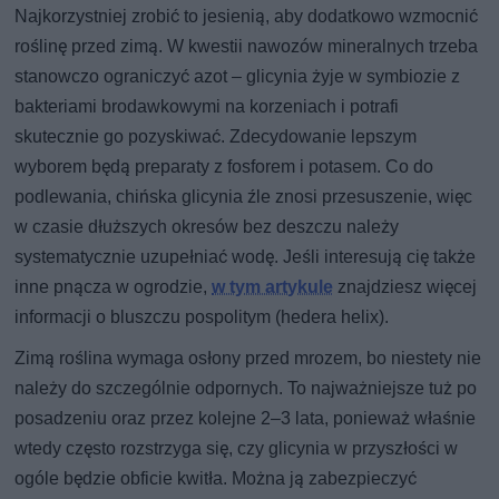
Najkorzystniej zrobić to jesienią, aby dodatkowo wzmocnić
roślinę przed zimą. W kwestii nawozów mineralnych trzeba
stanowczo ograniczyć azot – glicynia żyje w symbiozie z
bakteriami brodawkowymi na korzeniach i potrafi
skutecznie go pozyskiwać. Zdecydowanie lepszym
wyborem będą preparaty z fosforem i potasem. Co do
podlewania, chińska glicynia źle znosi przesuszenie, więc
w czasie dłuższych okresów bez deszczu należy
systematycznie uzupełniać wodę. Jeśli interesują cię także
inne pnącza w ogrodzie,
w tym artykule
znajdziesz więcej
informacji o bluszczu pospolitym (hedera helix).
Zimą roślina wymaga osłony przed mrozem, bo niestety nie
należy do szczególnie odpornych. To najważniejsze tuż po
posadzeniu oraz przez kolejne 2–3 lata, ponieważ właśnie
wtedy często rozstrzyga się, czy glicynia w przyszłości w
ogóle będzie obficie kwitła. Można ją zabezpieczyć