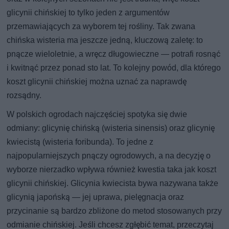
glicynii chińskiej to tylko jeden z argumentów
przemawiających za wyborem tej rośliny. Tak zwana
chińska wisteria ma jeszcze jedną, kluczową zaletę: to
pnącze wieloletnie, a wręcz długowieczne — potrafi rosnąć
i kwitnąć przez ponad sto lat. To kolejny powód, dla którego
koszt glicynii chińskiej można uznać za naprawdę
rozsądny.
W polskich ogrodach najczęściej spotyka się dwie
odmiany: glicynię chińską (wisteria sinensis) oraz glicynię
kwiecistą (wisteria foribunda). To jedne z
najpopularniejszych pnączy ogrodowych, a na decyzję o
wyborze nierzadko wpływa również kwestia taka jak koszt
glicynii chińskiej. Glicynia kwiecista bywa nazywana także
glicynią japońską — jej uprawa, pielęgnacja oraz
przycinanie są bardzo zbliżone do metod stosowanych przy
odmianie chińskiej. Jeśli chcesz zgłębić temat, przeczytaj