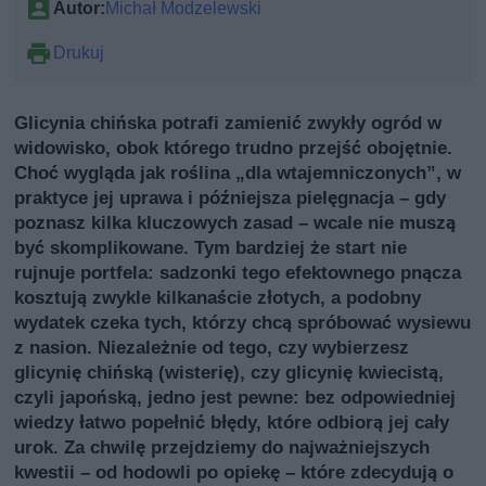
Autor:
Michał Modzelewski
Drukuj
Glicynia chińska potrafi zamienić zwykły ogród w
widowisko, obok którego trudno przejść obojętnie.
Choć wygląda jak roślina „dla wtajemniczonych”, w
praktyce jej uprawa i późniejsza pielęgnacja – gdy
poznasz kilka kluczowych zasad – wcale nie muszą
być skomplikowane. Tym bardziej że start nie
rujnuje portfela: sadzonki tego efektownego pnącza
kosztują zwykle kilkanaście złotych, a podobny
wydatek czeka tych, którzy chcą spróbować wysiewu
z nasion. Niezależnie od tego, czy wybierzesz
glicynię chińską (wisterię), czy glicynię kwiecistą,
czyli japońską, jedno jest pewne: bez odpowiedniej
wiedzy łatwo popełnić błędy, które odbiorą jej cały
urok. Za chwilę przejdziemy do najważniejszych
kwestii – od hodowli po opiekę – które zdecydują o