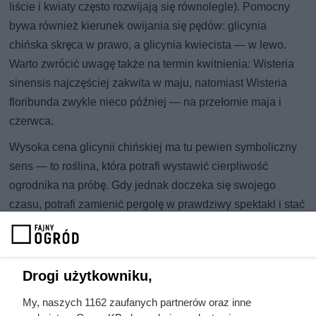
liście i kwiaty często rozwijają się równolegle). Pomocny
bywa również kierunek owijania się pędów: glicynia
chińska skręca w prawo, a glicynia kwiecista — w lewo.
Warto zwrócić uwagę także na termin kwitnienia: Wisteria
sinensis najczęściej zakwita w maju, natomiast Wisteria
floribunda zwykle nieco później — na przełomie maja i
czerwca.
Wysoka cena glicynii chińskiej ma tu pewien symboliczny
sens — to roślina, która potrafi wystawić cierpliwość
ogrodnika na próbę. Gdy jednak doczeka się swojego
czasu, potrafi zamienić pergolę w prawdziwy spektakl i stać
się ozdobą, której zazdrości cała okolica. Jeśli interesują
cię ceny popularnych roślin ogrodowych,
w tym miejscu
znajdziesz aktualny cennik.
Drogi użytkowniku,
My, naszych 1162 zaufanych partnerów oraz inne