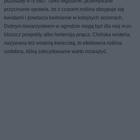
pozostały 4–5 liści. Tylko regularne, przemyślane
przycinanie sprawia, że z czasem roślina obsypuje się
kwiatami i powtarza kwitnienie w kolejnych sezonach.
Dobrym towarzystwem w ogrodzie mogą być dla niej m.in.
bluszcz pospolity albo hortensja pnąca. Chińska wisteria,
nazywana też wisterią kwiecistą, to efektowna roślina
ozdobna, którą zdecydowanie warto rozważyć.