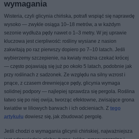
wymagania
Wisteria, czyli glicynia chińska, potrafi wspiąć się naprawdę
wysoko — zwykle osiąga 10–18 metrów, a w każdym
sezonie wydłuża pędy nawet o 1–3 metry. W jej uprawie
kluczowa jest cierpliwość: rośliny wysiane z nasion
zakwitają po raz pierwszy dopiero po 7–10 latach. Jeśli
wybierzemy szczepienie, na kwiaty można czekać krócej
— często pojawiają się już po około 5 latach, podobnie jak
przy roślinach z sadzonek. Ze względu na silny wzrost i
pnące, z czasem drewniejące pędy, glicynia wymaga
solidnej podpory — najlepiej sprawdza się pergola. Roślina
łatwo się po niej owija, tworząc efektowne, zwisające grona
kwiatów w liliowych barwach i ich odcieniach. Z
tego
artykułu
dowiesz się, jak zbudować pergolę.
Jeśli chodzi o wymagania glicynii chińskiej, najważniejsza