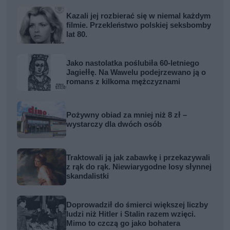
Kazali jej rozbierać się w niemal każdym
filmie. Przekleństwo polskiej seksbomby
lat 80.
Jako nastolatka poślubiła 60-letniego
Jagiełłę. Na Wawelu podejrzewano ją o
romans z kilkoma mężczyznami
Pożywny obiad za mniej niż 8 zł –
wystarczy dla dwóch osób
Traktowali ją jak zabawkę i przekazywali
z rąk do rąk. Niewiarygodne losy słynnej
skandalistki
Doprowadził do śmierci większej liczby
ludzi niż Hitler i Stalin razem wzięci.
Mimo to czczą go jako bohatera