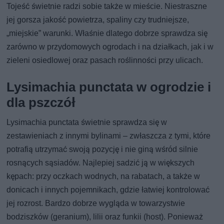
Tojeść świetnie radzi sobie także w mieście. Niestraszne
jej gorsza jakość powietrza, spaliny czy trudniejsze,
„miejskie” warunki. Właśnie dlatego dobrze sprawdza się
zarówno w przydomowych ogrodach i na działkach, jak i w
zieleni osiedlowej oraz pasach roślinności przy ulicach.
Lysimachia punctata w ogrodzie i
dla pszczół
Lysimachia punctata świetnie sprawdza się w
zestawieniach z innymi bylinami – zwłaszcza z tymi, które
potrafią utrzymać swoją pozycję i nie giną wśród silnie
rosnących sąsiadów. Najlepiej sadzić ją w większych
kępach: przy oczkach wodnych, na rabatach, a także w
donicach i innych pojemnikach, gdzie łatwiej kontrolować
jej rozrost. Bardzo dobrze wygląda w towarzystwie
bodziszków (geranium), lilii oraz funkii (host). Ponieważ