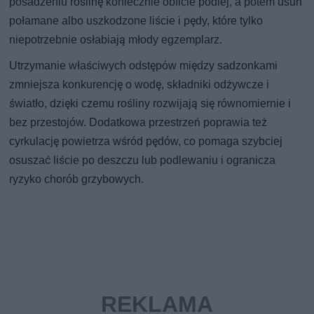
posadzeniu roślinę koniecznie obficie podlej, a potem usuń
połamane albo uszkodzone liście i pędy, które tylko
niepotrzebnie osłabiają młody egzemplarz.
Utrzymanie właściwych odstępów między sadzonkami
zmniejsza konkurencję o wodę, składniki odżywcze i
światło, dzięki czemu rośliny rozwijają się równomiernie i
bez przestojów. Dodatkowa przestrzeń poprawia też
cyrkulację powietrza wśród pędów, co pomaga szybciej
osuszać liście po deszczu lub podlewaniu i ogranicza
ryzyko chorób grzybowych.