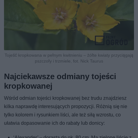
Tojeść kropkowana w pełnym kwitnieniu – żółte kwiaty przyciągają
pszczoły i trzmiele, fot. Nick Taurus
Najciekawsze odmiany tojeści
kropkowanej
Wśród odmian tojeści kropkowanej bez trudu znajdziesz
kilka naprawdę interesujących propozycji. Różnią się nie
tylko kolorem i rysunkiem liści, ale też siłą wzrostu, co
ułatwia dopasowanie ich do rabaty lub donicy:
‘Alexander’ – dorasta do ok. 80 cm. Ma zielone liście z