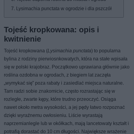
Lysimachia punctata w ogrodzie i dla pszczół
Tojeść kropkowana: opis i
kwitnienie
Tojeść kropkowana (
Lysimachia punctata
) to popularna
bylina z rodziny pierwiosnkowatych, która na stałe wpisała
się w polski krajobraz. Początkowo uprawiana głównie jako
roślina ozdobna w ogrodach, z biegiem lat zaczęła
„wymykać się” poza rabaty i zasiedlać miejsca naturalne.
Tam radzi sobie znakomicie, często rozrastając się w
rozległe, zwarte kępy, które trudno przeoczyć. Osiąga
nawet około metra wysokości, a jej pędy łatwo rozpoznać
dzięki wyraźnemu owłosieniu. Liście wyrastają
naprzemianlegle lub w okółkach, mają lancetowaty kształt i
potrafią dorastać do 10 cm długości. Największe wrażenie