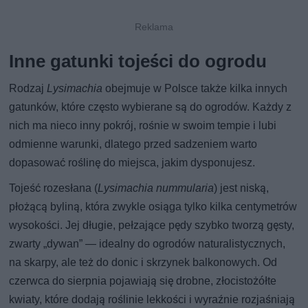
Inne gatunki tojeści do ogrodu
Rodzaj
Lysimachia
obejmuje w Polsce także kilka innych
gatunków, które często wybierane są do ogrodów. Każdy z
nich ma nieco inny pokrój, rośnie w swoim tempie i lubi
odmienne warunki, dlatego przed sadzeniem warto
dopasować roślinę do miejsca, jakim dysponujesz.
Tojeść rozesłana (
Lysimachia nummularia
) jest niską,
płożącą byliną, która zwykle osiąga tylko kilka centymetrów
wysokości. Jej długie, pełzające pędy szybko tworzą gęsty,
zwarty „dywan” — idealny do ogrodów naturalistycznych,
na skarpy, ale też do donic i skrzynek balkonowych. Od
czerwca do sierpnia pojawiają się drobne, złocistożółte
kwiaty, które dodają roślinie lekkości i wyraźnie rozjaśniają