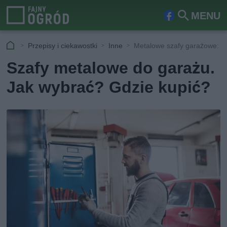
MENU
Fa
Szu
ceb
kaj
Przepisy i ciekawostki
Inne
Metalowe szafy garażowe: w
ook
Szafy metalowe do garażu.
Jak wybrać? Gdzie kupić?