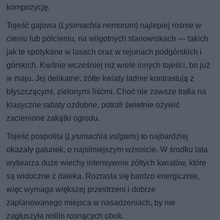
kompozycję.
Tojeść gajowa (
Lysimachia nemorum
) najlepiej rośnie w
cieniu lub półcieniu, na wilgotnych stanowiskach — takich
jak te spotykane w lasach oraz w rejonach podgórskich i
górskich. Kwitnie wcześniej niż wiele innych tojeści, bo już
w maju. Jej delikatne, żółte kwiaty ładnie kontrastują z
błyszczącymi, zielonymi liśćmi. Choć nie zawsze trafia na
klasyczne rabaty ozdobne, potrafi świetnie ożywić
zacienione zakątki ogrodu.
Tojeść pospolita (
Lysimachia vulgaris
) to najbardziej
okazały gatunek, o najsilniejszym wzroście. W środku lata
wytwarza duże wiechy intensywnie żółtych kwiatów, które
są widoczne z daleka. Rozrasta się bardzo energicznie,
więc wymaga większej przestrzeni i dobrze
zaplanowanego miejsca w nasadzeniach, by nie
zagłuszyła roślin rosnących obok.