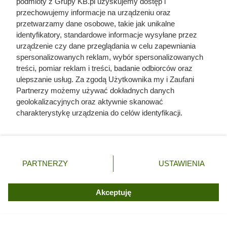
podmioty z Grupy KB.pl uzyskujemy dostęp i
przechowujemy informacje na urządzeniu oraz
przetwarzamy dane osobowe, takie jak unikalne
identyfikatory, standardowe informacje wysyłane przez
urządzenie czy dane przeglądania w celu zapewniania
spersonalizowanych reklam, wybór spersonalizowanych
treści, pomiar reklam i treści, badanie odbiorców oraz
ulepszanie usług. Za zgodą Użytkownika my i Zaufani
Partnerzy możemy używać dokładnych danych
geolokalizacyjnych oraz aktywnie skanować
Doprowadził do śmierci większej
charakterystykę urządzenia do celów identyfikacji.
Ponieważ cenimy Twoją prywatność, prosimy o zgodę na
liczby ludzi niż Hitler i Stalin
korzystanie z tych technologii poprzez kliknięcie
razem wzięci. Mimo to czczą go
„Akceptuję”. Zgoda jest dobrowolna i zawsze możesz ją
zmienić/wycofać klikając przycisk ustawień prywatności
jako bohatera
PARTNERZY
USTAWIENIA
znajdujący się w lewym dolnym rogu strony. Niektóre
rodzaje przetwarzania danych nie wymagają zgody
użytkownika, ale masz prawo sprzeciwić się takiemu
Akceptuję
przetwarzaniu. Preferencje będą miały zastosowania tylko
na tej witrynie.