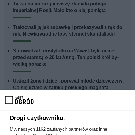
Ta wojna po raz pierwszy złamała potęgę
imperialnej Rosji. Mało kto o niej pamięta
Traktowali ją jak zabawkę i przekazywali z rąk do
rąk. Niewiarygodne losy słynnej skandalistki
Sprowadzał prostytutki na Wawel, byle uciec
przed starszą o 30 lat Anną. Ten polski król był
wielką porażką
Uwięził żonę i dzieci, porywał młode dziewczyny.
Co się działo w zamku polskiego magnata
Drogi użytkowniku,
My, naszych 1162 zaufanych partnerów oraz inne