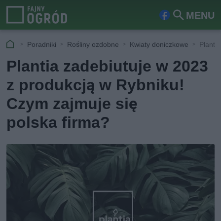
MENU
Fa
Szu
ceb
kaj
Poradniki
Rośliny ozdobne
Kwiaty doniczkowe
Planti
ook
Plantia zadebiutuje w 2023
z produkcją w Rybniku!
Czym zajmuje się
polska firma?