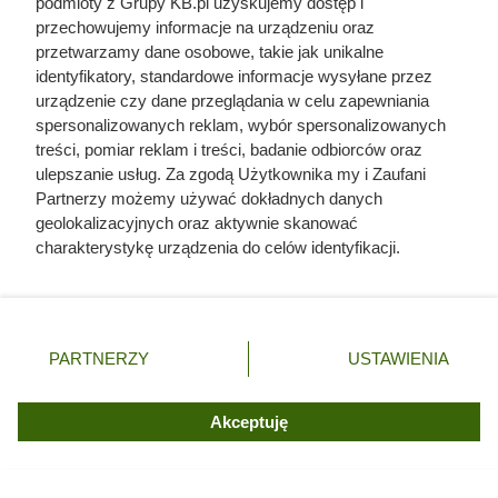
podmioty z Grupy KB.pl uzyskujemy dostęp i
przechowujemy informacje na urządzeniu oraz
przetwarzamy dane osobowe, takie jak unikalne
identyfikatory, standardowe informacje wysyłane przez
urządzenie czy dane przeglądania w celu zapewniania
spersonalizowanych reklam, wybór spersonalizowanych
treści, pomiar reklam i treści, badanie odbiorców oraz
ulepszanie usług. Za zgodą Użytkownika my i Zaufani
Partnerzy możemy używać dokładnych danych
geolokalizacyjnych oraz aktywnie skanować
charakterystykę urządzenia do celów identyfikacji.
Ponieważ cenimy Twoją prywatność, prosimy o zgodę na
korzystanie z tych technologii poprzez kliknięcie
„Akceptuję”. Zgoda jest dobrowolna i zawsze możesz ją
zmienić/wycofać klikając przycisk ustawień prywatności
PARTNERZY
USTAWIENIA
znajdujący się w lewym dolnym rogu strony. Niektóre
rodzaje przetwarzania danych nie wymagają zgody
Doprowadził do śmierci większej
użytkownika, ale masz prawo sprzeciwić się takiemu
Akceptuję
przetwarzaniu. Preferencje będą miały zastosowania tylko
liczby ludzi niż Hitler i Stalin
na tej witrynie.
razem wzięci. Mimo to czczą go