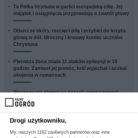
Ta Polka trzymała w garści europejską elitę. Jej
majątek i osiągnięcia przyprawiają o zawrót głowy
Odarci ze skóry, rozcięci piłą i przybici do krzyża
głową w dół. Mroczny i krwawy koniec uczniów
Chrystusa
Pierwsza żona miała 11 ataków epilepsji w 10
godzin. Zamiast jej pomóc, król wyjechał i szukał
ukojenia w romansach
Pierwszy raz niemal na oczach zaproszonych
gości. Noc poślubna Zygmunta Starego i Bony
Sworzy
Drogi użytkowniku,
Gdyby nie ten król, Polska zniknęłaby z mapy
Europy. Wrócił z wygnania z zaledwie 500
My, naszych 1162 zaufanych partnerów oraz inne
rycerzami