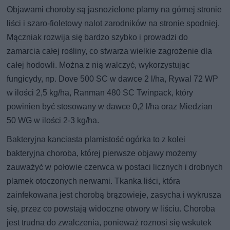
Objawami choroby są jasnozielone plamy na górnej stronie
liści i szaro-fioletowy nalot zarodników na stronie spodniej.
Mączniak rozwija się bardzo szybko i prowadzi do
zamarcia całej rośliny, co stwarza wielkie zagrożenie dla
całej hodowli. Można z nią walczyć, wykorzystując
fungicydy, np. Dove 500 SC w dawce 2 l/ha, Rywal 72 WP
w ilości 2,5 kg/ha, Ranman 480 SC Twinpack, który
powinien być stosowany w dawce 0,2 l/ha oraz Miedzian
50 WG w ilości 2-3 kg/ha.
Bakteryjna kanciasta plamistość ogórka to z kolei
bakteryjna choroba, której pierwsze objawy możemy
zauważyć w połowie czerwca w postaci licznych i drobnych
plamek otoczonych nerwami. Tkanka liści, która
zainfekowana jest chorobą brązowieje, zasycha i wykrusza
się, przez co powstają widoczne otwory w liściu. Choroba
jest trudna do zwalczenia, ponieważ roznosi się wskutek