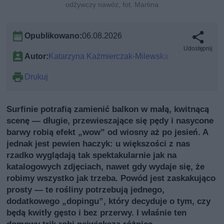
odżywczy nawóz, fot. Martina
Opublikowano:
06.08.2026
Udostępnij
Autor:
Katarzyna Kaźmierczak-Milewska
Drukuj
Surfinie potrafią zamienić balkon w małą, kwitnącą
scenę — długie, przewieszające się pędy i nasycone
barwy robią efekt „wow” od wiosny aż po jesień. A
jednak jest pewien haczyk: u większości z nas
rzadko wyglądają tak spektakularnie jak na
katalogowych zdjęciach, nawet gdy wydaje się, że
robimy wszystko jak trzeba. Powód jest zaskakująco
prosty — te rośliny potrzebują jednego,
dodatkowego „dopingu”, który decyduje o tym, czy
będą kwitły gęsto i bez przerwy. I właśnie ten
domowy trik robi największą różnicę.