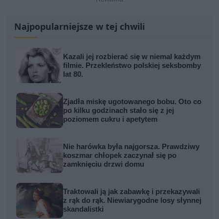
Najpopularniejsze w tej chwili
Kazali jej rozbierać się w niemal każdym
filmie. Przekleństwo polskiej seksbomby
lat 80.
Zjadła miskę ugotowanego bobu. Oto co
po kilku godzinach stało się z jej
poziomem cukru i apetytem
Nie harówka była najgorsza. Prawdziwy
koszmar chłopek zaczynał się po
zamknięciu drzwi domu
Traktowali ją jak zabawkę i przekazywali
z rąk do rąk. Niewiarygodne losy słynnej
skandalistki