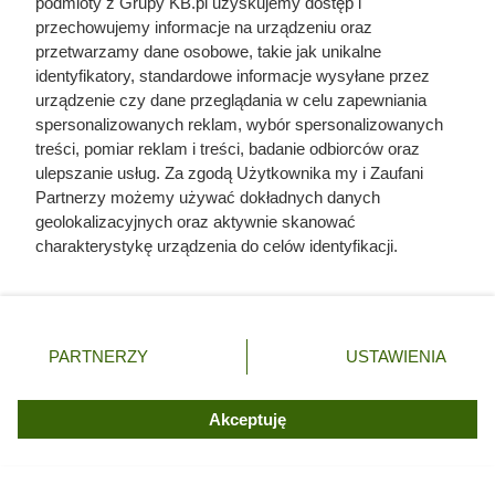
podmioty z Grupy KB.pl uzyskujemy dostęp i
przechowujemy informacje na urządzeniu oraz
przetwarzamy dane osobowe, takie jak unikalne
identyfikatory, standardowe informacje wysyłane przez
urządzenie czy dane przeglądania w celu zapewniania
spersonalizowanych reklam, wybór spersonalizowanych
treści, pomiar reklam i treści, badanie odbiorców oraz
ulepszanie usług. Za zgodą Użytkownika my i Zaufani
Partnerzy możemy używać dokładnych danych
geolokalizacyjnych oraz aktywnie skanować
charakterystykę urządzenia do celów identyfikacji.
Ponieważ cenimy Twoją prywatność, prosimy o zgodę na
korzystanie z tych technologii poprzez kliknięcie
„Akceptuję”. Zgoda jest dobrowolna i zawsze możesz ją
zmienić/wycofać klikając przycisk ustawień prywatności
PARTNERZY
USTAWIENIA
Czytaj także:
znajdujący się w lewym dolnym rogu strony. Niektóre
rodzaje przetwarzania danych nie wymagają zgody
użytkownika, ale masz prawo sprzeciwić się takiemu
Córki Młynarskiego przerwały milczenie. „Żyliśmy
Akceptuję
przetwarzaniu. Preferencje będą miały zastosowania tylko
w strachu”
na tej witrynie.