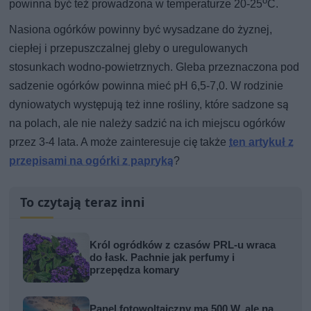
o
powinna być też prowadzona w temperaturze 20-25
C.
Nasiona ogórków powinny być wysadzane do żyznej,
ciepłej i przepuszczalnej gleby o uregulowanych
stosunkach wodno-powietrznych. Gleba przeznaczona pod
sadzenie ogórków powinna mieć pH 6,5-7,0. W rodzinie
dyniowatych występują też inne rośliny, które sadzone są
na polach, ale nie należy sadzić na ich miejscu ogórków
przez 3-4 lata. A może zainteresuje cię także
ten artykuł z
przepisami na ogórki z papryką
?
To czytają teraz inni
Król ogródków z czasów PRL-u wraca
do łask. Pachnie jak perfumy i
przepędza komary
Panel fotowoltaiczny ma 500 W, ale na