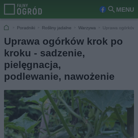
MENU
Fa
Szu
ceb
kaj
Poradniki
Rośliny jadalne
Warzywa
Uprawa ogórków: s
ook
Uprawa ogórków krok po
kroku - sadzenie,
pielęgnacja,
podlewanie, nawożenie