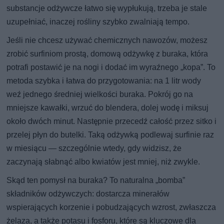
substancje odżywcze łatwo się wypłukują, trzeba je stale
uzupełniać, inaczej rośliny szybko zwalniają tempo.
Jeśli nie chcesz używać chemicznych nawozów, możesz
zrobić surfiniom prostą, domową odżywkę z buraka, która
potrafi postawić je na nogi i dodać im wyraźnego „kopa”. To
metoda szybka i łatwa do przygotowania: na 1 litr wody
weź jednego średniej wielkości buraka. Pokrój go na
mniejsze kawałki, wrzuć do blendera, dolej wodę i miksuj
około dwóch minut. Następnie przecedź całość przez sitko i
przelej płyn do butelki. Taką odżywką podlewaj surfinie raz
w miesiącu — szczególnie wtedy, gdy widzisz, że
zaczynają słabnąć albo kwiatów jest mniej, niż zwykle.
Skąd ten pomysł na buraka? To naturalna „bomba”
składników odżywczych: dostarcza minerałów
wspierających korzenie i pobudzających wzrost, zwłaszcza
żelaza, a także potasu i fosforu, które są kluczowe dla