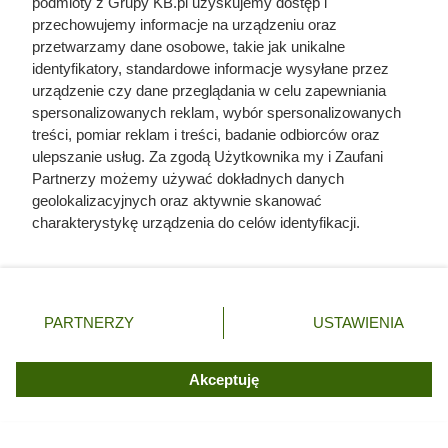
podmioty z Grupy KB.pl uzyskujemy dostęp i
przechowujemy informacje na urządzeniu oraz
przetwarzamy dane osobowe, takie jak unikalne
identyfikatory, standardowe informacje wysyłane przez
urządzenie czy dane przeglądania w celu zapewniania
spersonalizowanych reklam, wybór spersonalizowanych
Jodła kalifornijska - odmiany,
treści, pomiar reklam i treści, badanie odbiorców oraz
wymagania, uprawa,
ulepszanie usług. Za zgodą Użytkownika my i Zaufani
Partnerzy możemy używać dokładnych danych
pielęgnacja, porady
geolokalizacyjnych oraz aktywnie skanować
charakterystykę urządzenia do celów identyfikacji.
Ponieważ cenimy Twoją prywatność, prosimy o zgodę na
korzystanie z tych technologii poprzez kliknięcie
„Akceptuję”. Zgoda jest dobrowolna i zawsze możesz ją
zmienić/wycofać klikając przycisk ustawień prywatności
PARTNERZY
USTAWIENIA
znajdujący się w lewym dolnym rogu strony. Niektóre
rodzaje przetwarzania danych nie wymagają zgody
użytkownika, ale masz prawo sprzeciwić się takiemu
Akceptuję
przetwarzaniu. Preferencje będą miały zastosowania tylko
na tej witrynie.