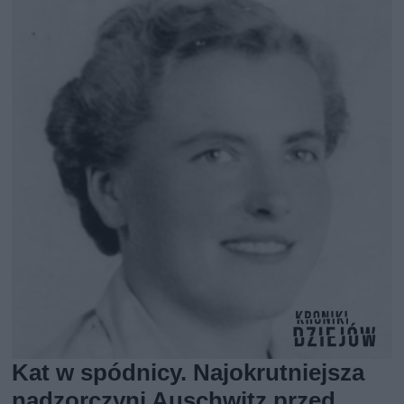
Kat w spódnicy. Najokrutniejsza
nadzorczyni Auschwitz przed