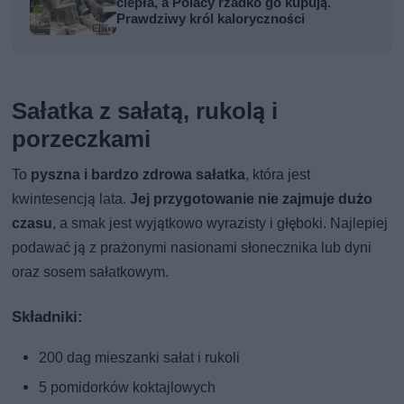
ciepła, a Polacy rzadko go kupują.
Prawdziwy król kaloryczności
Sałatka z sałatą, rukolą i
porzeczkami
To
pyszna i bardzo zdrowa sałatka
, która jest
kwintesencją lata.
Jej przygotowanie nie zajmuje dużo
czasu
, a smak jest wyjątkowo wyrazisty i głęboki. Najlepiej
podawać ją z prażonymi nasionami słonecznika lub dyni
oraz sosem sałatkowym.
Składniki:
200 dag mieszanki sałat i rukoli
5 pomidorków koktajlowych