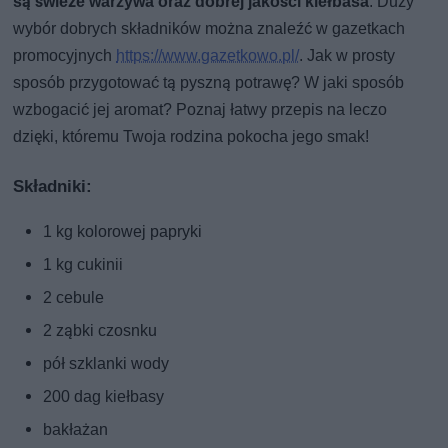
są świeże warzywa oraz dobrej jakości kiełbasa
. Duży
wybór dobrych składników można znaleźć w gazetkach
promocyjnych
https://www.gazetkowo.pl/
. Jak w prosty
sposób przygotować tą pyszną potrawę? W jaki sposób
wzbogacić jej aromat? Poznaj łatwy przepis na leczo
dzięki, któremu Twoja rodzina pokocha jego smak!
Składniki:
1 kg kolorowej papryki
1 kg cukinii
2 cebule
2 ząbki czosnku
pół szklanki wody
200 dag kiełbasy
bakłażan