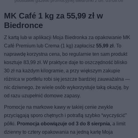
podstawie gazetki promocyjnej Biedronki z dn. 03-08.08
MK Café 1 kg za 55,99 zł w
Biedronce
Z kartą lub w aplikacji Moja Biedronka za opakowanie MK
Café Premium lub Crema (1 kg) zapłacisz
55,99 zł
. To
naprawdę korzystna cena, bo regularnie ten sam produkt
kosztuje 83,99 zł. W praktyce daje to oszczędność blisko
30 zł na każdym kilogramie, a przy większym zakupie
różnica w portfelu robi się jeszcze bardziej zauważalna —
nic dziwnego, że wiele osób wykorzystuje taką okazję, by
od razu uzupełnić domowe zapasy.
Promocje na markowe kawy w takiej cenie zwykle
przyciągają sporo chętnych i potrafią szybko “wyczyścić”
półki.
Promocja obowiązuje od 3 do 8 sierpnia
, a limit
dzienny to cztery opakowania na jedną kartę Moja