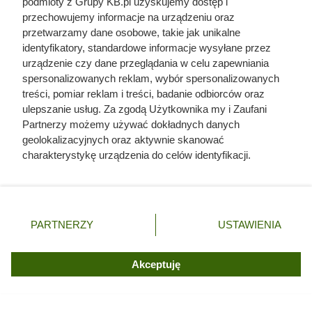
podmioty z Grupy KB.pl uzyskujemy dostęp i
Wskoczyła w suknie i odparła zbrojny najazd na
przechowujemy informacje na urządzeniu oraz
Zamość. Kim była najodważniejsza magnatka XVII
przetwarzamy dane osobowe, takie jak unikalne
wieku?
identyfikatory, standardowe informacje wysyłane przez
urządzenie czy dane przeglądania w celu zapewniania
Zginął z rąk kobiety, którą próbował zgwałcić.
spersonalizowanych reklam, wybór spersonalizowanych
Historia polskiego władcy zaskakuje
treści, pomiar reklam i treści, badanie odbiorców oraz
ulepszanie usług. Za zgodą Użytkownika my i Zaufani
Partnerzy możemy używać dokładnych danych
geolokalizacyjnych oraz aktywnie skanować
charakterystykę urządzenia do celów identyfikacji.
Ponieważ cenimy Twoją prywatność, prosimy o zgodę na
korzystanie z tych technologii poprzez kliknięcie
„Akceptuję”. Zgoda jest dobrowolna i zawsze możesz ją
zmienić/wycofać klikając przycisk ustawień prywatności
PARTNERZY
USTAWIENIA
znajdujący się w lewym dolnym rogu strony. Niektóre
rodzaje przetwarzania danych nie wymagają zgody
użytkownika, ale masz prawo sprzeciwić się takiemu
Akceptuję
przetwarzaniu. Preferencje będą miały zastosowania tylko
na tej witrynie.