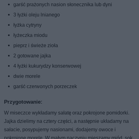
garść prażonych nasion słonecznika lub dyni
3 łyżki oleju lnianego
łyżka cytryny
łyżeczka miodu
pieprz i świeże zioła
2 gotowane jajka
4 łyżki kukurydzy konserwowej
dwie morele
garść czerwonych porzeczek
Przygotowanie:
W miseczce wykładamy sałatę oraz pokrojone pomidorki.
Jajka dzielimy na cztery części, a następnie układamy na
sałacie, posypujemy nasionami, dodajemy owoce i
pokrojone morele. W małym naczyniu mieszamy miód, sok