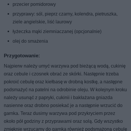
przecier pomidorowy
przyprawy: sól, pieprz czarny, kolendra, pietruszka,
ziele angielskie, liść laurowy
łyżeczka mąki ziemniaczanej (opcjonalnie)
olej do smażenia
Przygotowanie:
Najpierw należy umyć warzywa pod bieżącą wodą, cukinię
oraz cebule i czosnek obrać ze skórki. Następnie trzeba
pokroić cebulę oraz kiełbasę w drobną kostkę, a następne
podsmażyć na patelni na odrobinie oleju. W kolejnym kroku
należy usunąć z papryki, cukinii i bakłażana gniazda
nasienne oraz drobno posiekać je a następnie wrzucić do
garnka. Teraz dusimy warzywa pod przykryciem przez
około pół godziny z przyprawami oraz solą. Gdy wszystko
zmięknie wrzucamy do garnka również podsmażoną cebulę