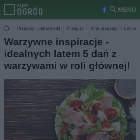
MENU
Fa
Szu
ceb
kaj
Przepisy i ciekawostki
Przepisy
Inne przepisy
Letnie 
ook
Warzywne inspiracje -
idealnych latem 5 dań z
warzywami w roli głównej!