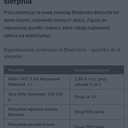
sierpnia
Poza promocją na kawę ziarnistą Biedronka dorzuciła też
sporo innych, naprawdę mocnych okazji. Zajrzyj do
najnowszej gazetki i zobacz, które rabaty najbardziej
opłaca się wykorzystać.
Najciekawsze promocje w Biedronce - gazetka do 8
sierpnia
Produkt
Cena promocyjna
Mleko UHT 3,2% Wypasione
1,99 zł / szt. (przy
Mlekovita, 1 l
zakupie 6 szt.)
Sery żółte Światowid, 250-500
Drugi za 1zł
g
Wszystkie wędzone łososie
Drugi 60% taniej
Marinero
Wszystkie parówki Kraina
Drugi 70% taniej