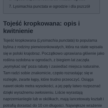
Lysimachia punctata w ogrodzie i dla pszczół
Tojeść kropkowana: opis i
kwitnienie
Tojeść kropkowana (
Lysimachia punctata
) to popularna
bylina z rodziny pierwiosnkowatych, która na stałe wpisała
się w polski krajobraz. Początkowo uprawiana głównie jako
roślina ozdobna w ogrodach, z biegiem lat zaczęła
„wymykać się” poza rabaty i zasiedlać miejsca naturalne.
Tam radzi sobie znakomicie, często rozrastając się w
rozległe, zwarte kępy, które trudno przeoczyć. Osiąga
nawet około metra wysokości, a jej pędy łatwo rozpoznać
dzięki wyraźnemu owłosieniu. Liście wyrastają
naprzemianlegle lub w okółkach, mają lancetowaty kształt i
potrafią dorastać do 10 cm długości. Największe wrażenie