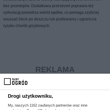
bez przestojów. Dodatkowa przestrzeń poprawia też
cyrkulację powietrza wśród pędów, co pomaga szybciej
osuszać liście po deszczu lub podlewaniu i ogranicza
ryzyko chorób grzybowych.
Drogi użytkowniku,
My, naszych 1162 zaufanych partnerów oraz inne