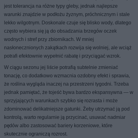
jest tolerancja na różne typy gleby, jednak najlepsze
warunki znajdzie w podłożu żyznym, próchnicznym i stale
lekko wilgotnym. Doskonale czuje się blisko wody, dlatego
często wybiera się ją do obsadzania brzegów oczek
wodnych i stref przy zbiornikach. W mniej
nasłonecznionych zakątkach rozwija się wolniej, ale wciąż
potrafi efektownie wypełnić rabatę i przyciągać wzrok.
W ciągu sezonu jej liście potrafią subtelnie zmieniać
tonację, co dodatkowo wzmacnia ozdobny efekt i sprawia,
że roślina wygląda inaczej na przestrzeni tygodni. Trzeba
jednak pamiętać, że tojeść bywa bardzo ekspansywna — w
sprzyjających warunkach szybko się rozrasta i może
zdominować delikatniejsze gatunki. Żeby utrzymać ją pod
kontrolą, warto regularnie ją przycinać, usuwać nadmiar
pędów albo zastosować bariery korzeniowe, które
skutecznie ograniczą rozrost.