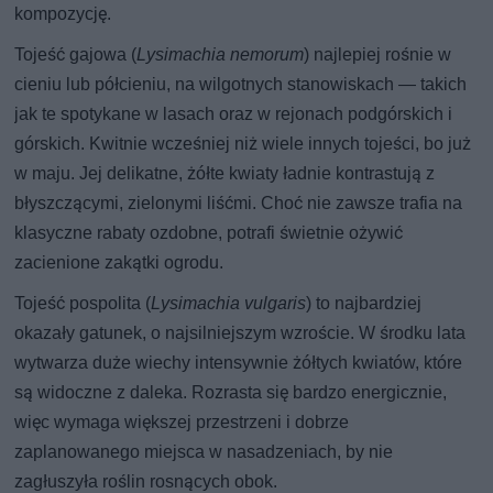
kompozycję.
Tojeść gajowa (
Lysimachia nemorum
) najlepiej rośnie w
cieniu lub półcieniu, na wilgotnych stanowiskach — takich
jak te spotykane w lasach oraz w rejonach podgórskich i
górskich. Kwitnie wcześniej niż wiele innych tojeści, bo już
w maju. Jej delikatne, żółte kwiaty ładnie kontrastują z
błyszczącymi, zielonymi liśćmi. Choć nie zawsze trafia na
klasyczne rabaty ozdobne, potrafi świetnie ożywić
zacienione zakątki ogrodu.
Tojeść pospolita (
Lysimachia vulgaris
) to najbardziej
okazały gatunek, o najsilniejszym wzroście. W środku lata
wytwarza duże wiechy intensywnie żółtych kwiatów, które
są widoczne z daleka. Rozrasta się bardzo energicznie,
więc wymaga większej przestrzeni i dobrze
zaplanowanego miejsca w nasadzeniach, by nie
zagłuszyła roślin rosnących obok.