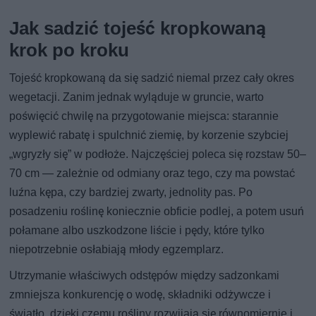
Jak sadzić tojeść kropkowaną
krok po kroku
Tojeść kropkowaną da się sadzić niemal przez cały okres
wegetacji. Zanim jednak wyląduje w gruncie, warto
poświęcić chwilę na przygotowanie miejsca: starannie
wyplewić rabatę i spulchnić ziemię, by korzenie szybciej
„wgryzły się” w podłoże. Najczęściej poleca się rozstaw 50–
70 cm — zależnie od odmiany oraz tego, czy ma powstać
luźna kępa, czy bardziej zwarty, jednolity pas. Po
posadzeniu roślinę koniecznie obficie podlej, a potem usuń
połamane albo uszkodzone liście i pędy, które tylko
niepotrzebnie osłabiają młody egzemplarz.
Utrzymanie właściwych odstępów między sadzonkami
zmniejsza konkurencję o wodę, składniki odżywcze i
światło, dzięki czemu rośliny rozwijają się równomiernie i