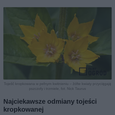
Tojeść kropkowana w pełnym kwitnieniu – żółte kwiaty przyciągają
pszczoły i trzmiele, fot. Nick Taurus
Najciekawsze odmiany tojeści
kropkowanej