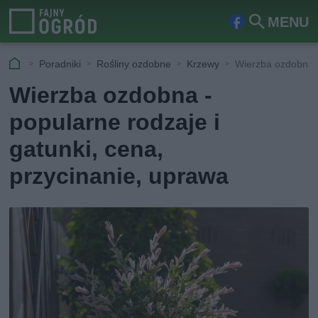
MENU
Fa
Szu
ceb
kaj
Poradniki
Rośliny ozdobne
Krzewy
Wierzba ozdobna -
ook
Wierzba ozdobna -
popularne rodzaje i
gatunki, cena,
przycinanie, uprawa