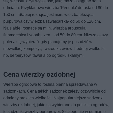
siłę wzrostu, czyli wysokość, jaką może osiągnąć dana
odmiana. Przykładowo wierzba 'Pendula' dorasta od 80 do
150 cm. Słabiej rosnąca jest m.in. wierzba płożąca,
purpurowa czy wierzba szwajcarska- od 50 do 120 cm.
Najsłabiej rosnące są m.in. wierzba arbuscula,
finnmarchica i voorthuizen – od 50 do 80 cm. Niższe okazy
poleca się wybierać, gdy planujemy je posadzić w
niewielkiej kompozycji wśród krzewów średniej wielkości,
np. berberysów, tawuł albo ogródku skalnym.
Cena wierzby ozdobnej
Wierzba ogrodowa to roślina pienna sprzedawana w
sadzonkach. Cena takich sadzonek zależy oczywiście od
odmiany oraz ich wielkości. Najpopularniejsze sadzonki
wierzby ozdobnej, jakie są wybierane do polskich ogrodów,
to sadzonki wierzby purpurowej. Szczególnie w odmianie