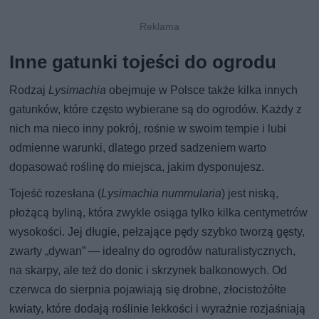
Inne gatunki tojeści do ogrodu
Rodzaj
Lysimachia
obejmuje w Polsce także kilka innych
gatunków, które często wybierane są do ogrodów. Każdy z
nich ma nieco inny pokrój, rośnie w swoim tempie i lubi
odmienne warunki, dlatego przed sadzeniem warto
dopasować roślinę do miejsca, jakim dysponujesz.
Tojeść rozesłana (
Lysimachia nummularia
) jest niską,
płożącą byliną, która zwykle osiąga tylko kilka centymetrów
wysokości. Jej długie, pełzające pędy szybko tworzą gęsty,
zwarty „dywan” — idealny do ogrodów naturalistycznych,
na skarpy, ale też do donic i skrzynek balkonowych. Od
czerwca do sierpnia pojawiają się drobne, złocistożółte
kwiaty, które dodają roślinie lekkości i wyraźnie rozjaśniają