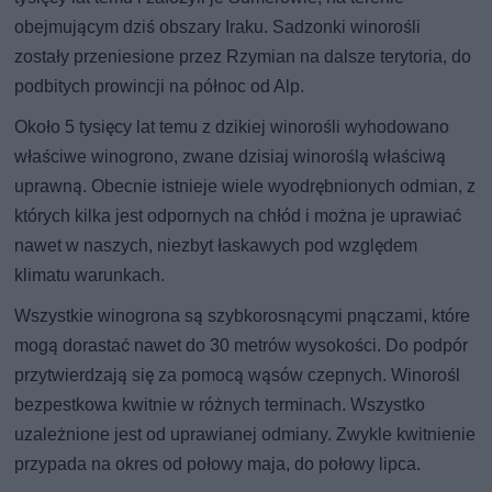
obejmującym dziś obszary Iraku. Sadzonki winorośli
zostały przeniesione przez Rzymian na dalsze terytoria, do
podbitych prowincji na północ od Alp.
Około 5 tysięcy lat temu z dzikiej winorośli wyhodowano
właściwe winogrono, zwane dzisiaj winoroślą właściwą
uprawną. Obecnie istnieje wiele wyodrębnionych odmian, z
których kilka jest odpornych na chłód i można je uprawiać
nawet w naszych, niezbyt łaskawych pod względem
klimatu warunkach.
Wszystkie winogrona są szybkorosnącymi pnączami, które
mogą dorastać nawet do 30 metrów wysokości. Do podpór
przytwierdzają się za pomocą wąsów czepnych. Winorośl
bezpestkowa kwitnie w różnych terminach. Wszystko
uzależnione jest od uprawianej odmiany. Zwykle kwitnienie
przypada na okres od połowy maja, do połowy lipca.