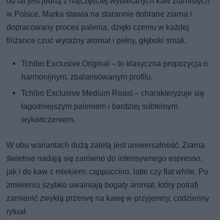
od lat jest jedną z najczęściej wybieranych kaw ziarnistych
w Polsce. Marka stawia na starannie dobrane ziarna i
dopracowany proces palenia, dzięki czemu w każdej
filiżance czuć wyraźny aromat i pełny, głęboki smak.
Tchibo Exclusive Original – to klasyczna propozycja o
harmonijnym, zbalansowanym profilu.
Tchibo Exclusive Medium Roast – charakteryzuje się
łagodniejszym paleniem i bardziej subtelnym
wykończeniem.
W obu wariantach dużą zaletą jest uniwersalność. Ziarna
świetnie nadają się zarówno do intensywnego espresso,
jak i do kaw z mlekiem: cappuccino, latte czy flat white. Po
zmieleniu szybko uwalniają bogaty aromat, który potrafi
zamienić zwykłą przerwę na kawę w przyjemny, codzienny
rytuał.