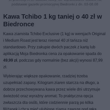
podstawie gazetki promocyjnej Biedronki z dn. 03-08.08
Kawa Tchibo 1 kg taniej o 40 zł w
Biedronce
Kawa ziarnista Tchibo Exclusive (1 kg) w wersjach Original
i Medium Roast jest teraz niemal 40 zł tańsza niż
standardowo. Przy zakupie dwóch paczek z kartą lub
aplikacją Moja Biedronka cena za opakowanie spada do
49,99 zł
, podczas gdy normalnie (bez akcji) wynosi 87,99
zł.
Wybierając większe opakowanie, rzadziej trzeba
uzupełniać zapasy. Kilogram ziaren starcza na długo, a
dobrze przechowywana kawa przez wiele dni utrzymuje
świeżość oraz wyraźny aromat. To praktyczna opcja
zwłaszcza dla osób, które codziennie parzą po kilka
filiżanek i chcą mieć ulubione ziarna zawsze pod ręką.