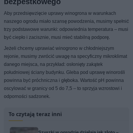
bezpestkowego
Aby przedsięwzięcie uprawy winogrona w warunkach
naszego ogrodu miało szansę powodzenia, musimy spełnić
trzy podstawowe warunki: odpowiednia temperatura – musi
być ciepło i zacisznie, musi mieć stabilną podporę.
Jeżeli chcemy uprawiać winogrono w chłodniejszym
rejonie, musimy zwrócić uwagę na specyficzny mikroklimat
danego miejsca, na przykład: osłonięty zakątek
południowej ściany budynku. Gleba pod uprawę winorośli
powinna być próchniczna i głęboka. Wartość pH powinna
oscylować w granicy od 5 do 7,5 – to sprzyja wzrostowi i
odporności sadzonek.
To czytają teraz inni
Szyszki w ogrodzie działają jak złoto –