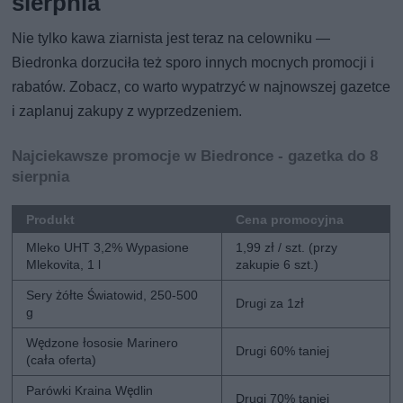
sierpnia
Nie tylko kawa ziarnista jest teraz na celowniku —
Biedronka dorzuciła też sporo innych mocnych promocji i
rabatów. Zobacz, co warto wypatrzyć w najnowszej gazetce
i zaplanuj zakupy z wyprzedzeniem.
Najciekawsze promocje w Biedronce - gazetka do 8
sierpnia
Produkt
Cena promocyjna
Mleko UHT 3,2% Wypasione
1,99 zł / szt. (przy
Mlekovita, 1 l
zakupie 6 szt.)
Sery żółte Światowid, 250-500
Drugi za 1zł
g
Wędzone łososie Marinero
Drugi 60% taniej
(cała oferta)
Parówki Kraina Wędlin
Drugi 70% taniej