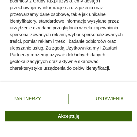
podmioty z Grupy KB.pl uzyskujemy dostęp i
przechowujemy informacje na urządzeniu oraz
przetwarzamy dane osobowe, takie jak unikalne
identyfikatory, standardowe informacje wysyłane przez
urządzenie czy dane przeglądania w celu zapewniania
Czytaj także:
spersonalizowanych reklam, wybór spersonalizowanych
treści, pomiar reklam i treści, badanie odbiorców oraz
Córki Młynarskiego przerwały milczenie. „Żyliśmy
ulepszanie usług. Za zgodą Użytkownika my i Zaufani
w strachu”
Partnerzy możemy używać dokładnych danych
geolokalizacyjnych oraz aktywnie skanować
charakterystykę urządzenia do celów identyfikacji.
Odarci ze skóry, rozcięci piłą i przybici do krzyża
Ponieważ cenimy Twoją prywatność, prosimy o zgodę na
głową w dół. Mroczny i krwawy koniec uczniów
korzystanie z tych technologii poprzez kliknięcie
Chrystusa
„Akceptuję”. Zgoda jest dobrowolna i zawsze możesz ją
zmienić/wycofać klikając przycisk ustawień prywatności
PARTNERZY
USTAWIENIA
Uwięził żonę i dzieci, porywał młode dziewczyny.
znajdujący się w lewym dolnym rogu strony. Niektóre
Co się działo w zamku polskiego magnata
rodzaje przetwarzania danych nie wymagają zgody
użytkownika, ale masz prawo sprzeciwić się takiemu
Akceptuję
przetwarzaniu. Preferencje będą miały zastosowania tylko
Herodot pisał o tym z przerażeniem. Każda
na tej witrynie.
kobieta musiała zrobić to chociaż raz w życiu