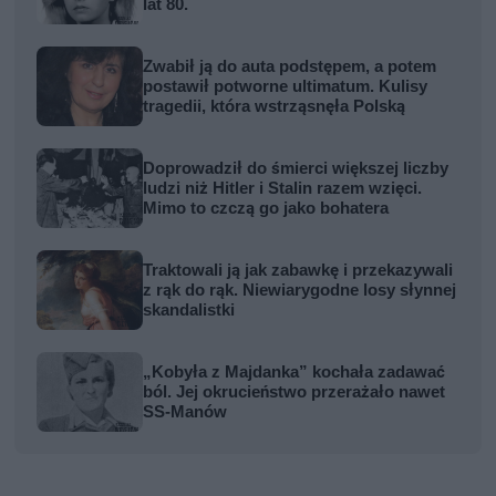
lat 80.
Zwabił ją do auta podstępem, a potem
postawił potworne ultimatum. Kulisy
tragedii, która wstrząsnęła Polską
Doprowadził do śmierci większej liczby
ludzi niż Hitler i Stalin razem wzięci.
Mimo to czczą go jako bohatera
Traktowali ją jak zabawkę i przekazywali
z rąk do rąk. Niewiarygodne losy słynnej
skandalistki
„Kobyła z Majdanka” kochała zadawać
ból. Jej okrucieństwo przerażało nawet
SS-Manów