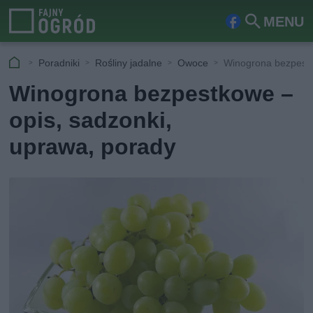
MENU
Fa
Szu
ceb
kaj
Poradniki
Rośliny jadalne
Owoce
Winogrona bezpestk
ook
Winogrona bezpestkowe –
opis, sadzonki,
uprawa, porady