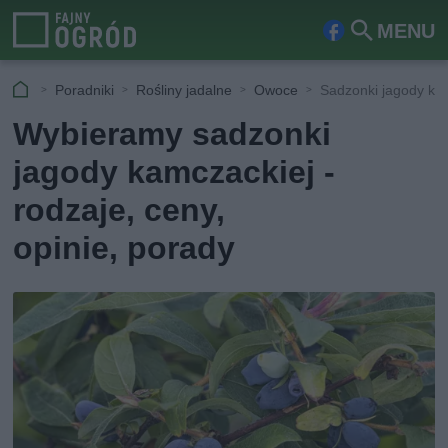
MENU
Fa
Szu
ceb
kaj
Poradniki
Rośliny jadalne
Owoce
Sadzonki jagody kam
ook
Wybieramy sadzonki
jagody kamczackiej -
rodzaje, ceny,
opinie, porady