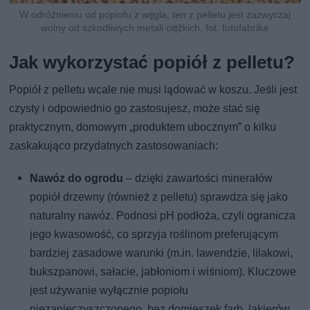
W odróżnieniu od popiołu z węgla, ten z pelletu jest zazwyczaj
wolny od szkodliwych metali ciężkich, fot. fotofabrika
Jak wykorzystać popiół z pelletu?
Popiół z pelletu wcale nie musi lądować w koszu. Jeśli jest
czysty i odpowiednio go zastosujesz, może stać się
praktycznym, domowym „produktem ubocznym” o kilku
zaskakująco przydatnych zastosowaniach:
Nawóz do ogrodu
– dzięki zawartości minerałów
popiół drzewny (również z pelletu) sprawdza się jako
naturalny nawóz. Podnosi pH podłoża, czyli ogranicza
jego kwasowość, co sprzyja roślinom preferującym
bardziej zasadowe warunki (m.in. lawendzie, lilakowi,
bukszpanowi, sałacie, jabłoniom i wiśniom). Kluczowe
jest używanie wyłącznie popiołu
niezanieczyszczonego, bez domieszek farb, lakierów