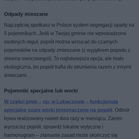
Odpady mieszane
Najczęściej spotkasz w Polsce system segregacji oparty na
5 pojemnikach. Jeśli w Twojej gminie nie wprowadzono
osobnych reguł, popiół można wrzucać do czarnych
pojemników na odpady zmieszane (z wyjątkiem popiołu z
drewna owocowego!). To najłatwiejsza opcja, ale mało
ekologiczna, bo popiół trafia do strumienia razem z innymi
śmieciami.
Pojemniki specjalne lub worki
W części gmin – np. w Lubaczowie – funkcjonują
specjalne szare worki przeznaczone na popiół
. Odbiór
bywa realizowany nawet dwa razy w miesiącu. Zanim
wyrzucisz popiół, sprawdź lokalne wytyczne i
harmonogram – złamanie zasad może skończyć się