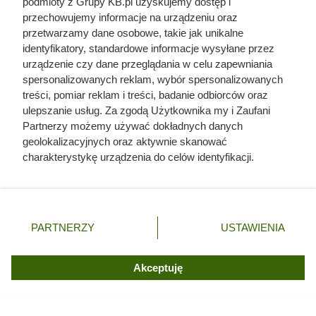
podmioty z Grupy KB.pl uzyskujemy dostęp i
rh2010
przechowujemy informacje na urządzeniu oraz
przetwarzamy dane osobowe, takie jak unikalne
identyfikatory, standardowe informacje wysyłane przez
urządzenie czy dane przeglądania w celu zapewniania
spersonalizowanych reklam, wybór spersonalizowanych
treści, pomiar reklam i treści, badanie odbiorców oraz
ulepszanie usług. Za zgodą Użytkownika my i Zaufani
Partnerzy możemy używać dokładnych danych
geolokalizacyjnych oraz aktywnie skanować
charakterystykę urządzenia do celów identyfikacji.
Ponieważ cenimy Twoją prywatność, prosimy o zgodę na
korzystanie z tych technologii poprzez kliknięcie
„Akceptuję”. Zgoda jest dobrowolna i zawsze możesz ją
zmienić/wycofać klikając przycisk ustawień prywatności
PARTNERZY
USTAWIENIA
znajdujący się w lewym dolnym rogu strony. Niektóre
rodzaje przetwarzania danych nie wymagają zgody
użytkownika, ale masz prawo sprzeciwić się takiemu
Akceptuję
przetwarzaniu. Preferencje będą miały zastosowania tylko
na tej witrynie.