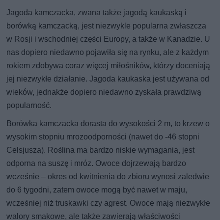
Jagoda kamczacka, zwana także jagodą kaukaską i
borówką kamczacką, jest niezwykle popularna zwłaszcza
w Rosji i wschodniej części Europy, a także w Kanadzie. U
nas dopiero niedawno pojawiła się na rynku, ale z każdym
rokiem zdobywa coraz więcej miłośników, którzy doceniają
jej niezwykłe działanie. Jagoda kaukaska jest używana od
wieków, jednakże dopiero niedawno zyskała prawdziwą
popularność.
Borówka kamczacka dorasta do wysokości 2 m, to krzew o
wysokim stopniu mrozoodporności (nawet do -46 stopni
Celsjusza). Roślina ma bardzo niskie wymagania, jest
odporna na suszę i mróz. Owoce dojrzewają bardzo
wcześnie – okres od kwitnienia do zbioru wynosi zaledwie
do 6 tygodni, zatem owoce mogą być nawet w maju,
wcześniej niż truskawki czy agrest. Owoce mają niezwykłe
walory smakowe, ale także zawierają właściwości