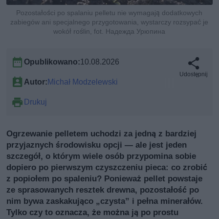
Pozostałości po spalaniu pelletu nie wymagają dodatkowych
zabiegów ani specjalnego przygotowania, wystarczy rozsypać je
wokół roślin, fot. Надежда Урюпина
Opublikowano:
10.08.2026
Udostępnij
Autor:
Michał Modzelewski
Drukuj
Ogrzewanie pelletem uchodzi za jedną z bardziej
przyjaznych środowisku opcji — ale jest jeden
szczegół, o którym wiele osób przypomina sobie
dopiero po pierwszym czyszczeniu pieca: co zrobić
z popiołem po spaleniu? Ponieważ pellet powstaje
ze sprasowanych resztek drewna, pozostałość po
nim bywa zaskakująco „czysta” i pełna minerałów.
Tylko czy to oznacza, że można ją po prostu