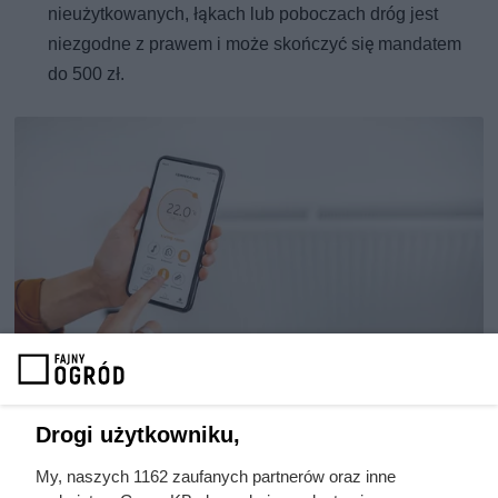
nieużytkowanych, łąkach lub poboczach dróg jest
niezgodne z prawem i może skończyć się mandatem
do 500 zł.
Drogi użytkowniku,
Wykorzystując sztuczną inteligencję, systemy grzewcze analizują
dane dotyczące codziennych nawyków mieszkańców, takich jak
My, naszych 1162 zaufanych partnerów oraz inne
godziny pracy, snu czy okresy największej aktywności w domu, fot.