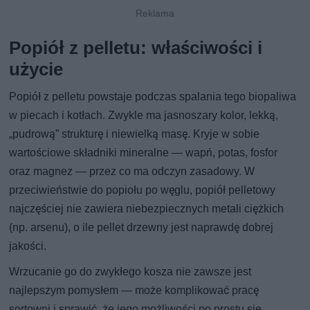
Popiół z pelletu: właściwości i
użycie
Popiół z pelletu powstaje podczas spalania tego biopaliwa
w piecach i kotłach. Zwykle ma jasnoszary kolor, lekką,
„pudrową” strukturę i niewielką masę. Kryje w sobie
wartościowe składniki mineralne — wapń, potas, fosfor
oraz magnez — przez co ma odczyn zasadowy. W
przeciwieństwie do popiołu po węglu, popiół pelletowy
najczęściej nie zawiera niebezpiecznych metali ciężkich
(np. arsenu), o ile pellet drzewny jest naprawdę dobrej
jakości.
Wrzucanie go do zwykłego kosza nie zawsze jest
najlepszym pomysłem — może komplikować pracę
sortowni i sprawić, że jego możliwości po prostu się