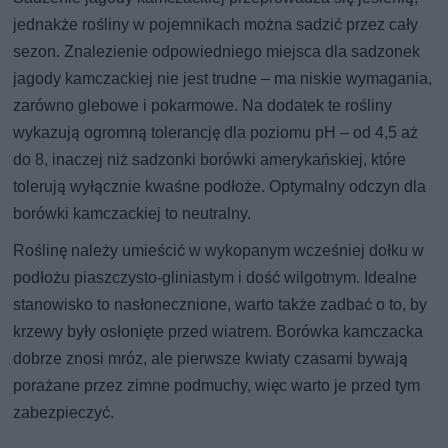
jednakże rośliny w pojemnikach można sadzić przez cały
sezon. Znalezienie odpowiedniego miejsca dla sadzonek
jagody kamczackiej nie jest trudne – ma niskie wymagania,
zarówno glebowe i pokarmowe. Na dodatek te rośliny
wykazują ogromną tolerancję dla poziomu pH – od 4,5 aż
do 8, inaczej niż sadzonki borówki amerykańskiej, które
tolerują wyłącznie kwaśne podłoże. Optymalny odczyn dla
borówki kamczackiej to neutralny.
Roślinę należy umieścić w wykopanym wcześniej dołku w
podłożu piaszczysto-gliniastym i dość wilgotnym. Idealne
stanowisko to nasłonecznione, warto także zadbać o to, by
krzewy były osłonięte przed wiatrem. Borówka kamczacka
dobrze znosi mróz, ale pierwsze kwiaty czasami bywają
porażane przez zimne podmuchy, więc warto je przed tym
zabezpieczyć.