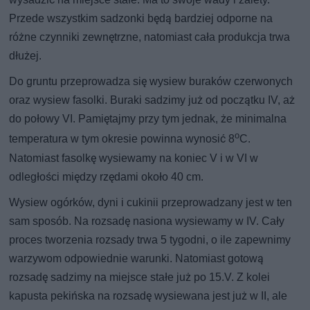
Przede wszystkim sadzonki będą bardziej odporne na
różne czynniki zewnętrzne, natomiast cała produkcja trwa
dłużej.
Do gruntu przeprowadza się wysiew buraków czerwonych
oraz wysiew fasolki. Buraki sadzimy już od początku IV, aż
do połowy VI. Pamiętajmy przy tym jednak, że minimalna
o
temperatura w tym okresie powinna wynosić 8
C.
Natomiast fasolkę wysiewamy na koniec V i w VI w
odległości między rzędami około 40 cm.
Wysiew ogórków, dyni i cukinii przeprowadzany jest w ten
sam sposób. Na rozsadę nasiona wysiewamy w IV. Cały
proces tworzenia rozsady trwa 5 tygodni, o ile zapewnimy
warzywom odpowiednie warunki. Natomiast gotową
rozsadę sadzimy na miejsce stałe już po 15.V. Z kolei
kapusta pekińska na rozsadę wysiewana jest już w II, ale