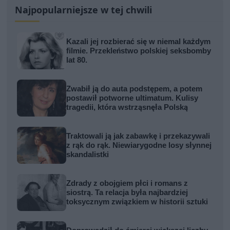
Najpopularniejsze w tej chwili
Kazali jej rozbierać się w niemal każdym
filmie. Przekleństwo polskiej seksbomby
lat 80.
Zwabił ją do auta podstępem, a potem
postawił potworne ultimatum. Kulisy
tragedii, która wstrząsnęła Polską
Traktowali ją jak zabawkę i przekazywali
z rąk do rąk. Niewiarygodne losy słynnej
skandalistki
Zdrady z obojgiem płci i romans z
siostrą. Ta relacja była najbardziej
toksycznym związkiem w historii sztuki