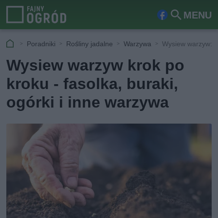
MENU
Fa
Szu
ceb
kaj
Poradniki
Rośliny jadalne
Warzywa
Wysiew warzyw: fa
ook
Wysiew warzyw krok po
kroku - fasolka, buraki,
ogórki i inne warzywa