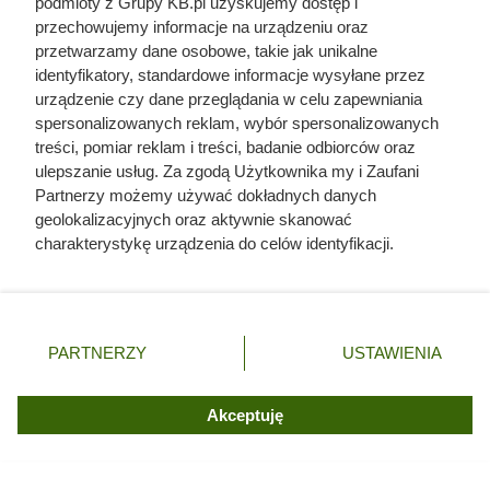
podmioty z Grupy KB.pl uzyskujemy dostęp i
przechowujemy informacje na urządzeniu oraz
Wszystkie koncentraty
70% taniej drugi,
przetwarzamy dane osobowe, takie jak unikalne
pomidorowe
tańszy produkt
identyfikatory, standardowe informacje wysyłane przez
urządzenie czy dane przeglądania w celu zapewniania
spersonalizowanych reklam, wybór spersonalizowanych
treści, pomiar reklam i treści, badanie odbiorców oraz
ulepszanie usług. Za zgodą Użytkownika my i Zaufani
Partnerzy możemy używać dokładnych danych
geolokalizacyjnych oraz aktywnie skanować
charakterystykę urządzenia do celów identyfikacji.
Ponieważ cenimy Twoją prywatność, prosimy o zgodę na
korzystanie z tych technologii poprzez kliknięcie
„Akceptuję”. Zgoda jest dobrowolna i zawsze możesz ją
zmienić/wycofać klikając przycisk ustawień prywatności
PARTNERZY
USTAWIENIA
znajdujący się w lewym dolnym rogu strony. Niektóre
rodzaje przetwarzania danych nie wymagają zgody
użytkownika, ale masz prawo sprzeciwić się takiemu
Akceptuję
przetwarzaniu. Preferencje będą miały zastosowania tylko
na tej witrynie.