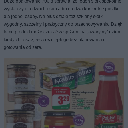
Duże opakowanie 700 g sprawia, że jeden słoik spokojnie
wystarczy dla dwóch osób albo na dwa konkretne posiłki
dla jednej osoby. Na plus działa też szklany słoik —
wygodny, szczelny i praktyczny do przechowywania. Dzięki
temu produkt może czekać w spiżarni na „awaryjny” dzień,
kiedy chcesz zjeść coś ciepłego bez planowania i
gotowania od zera.