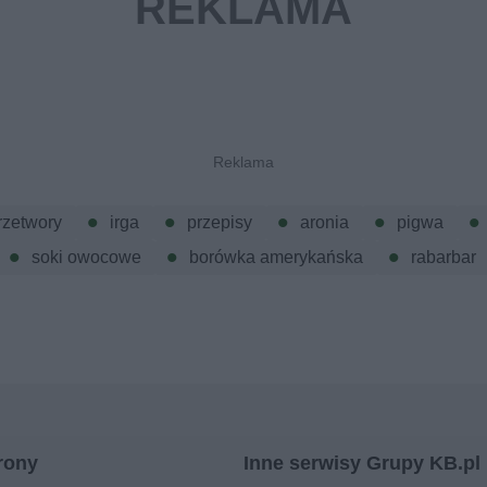
rzetwory
irga
przepisy
aronia
pigwa
soki owocowe
borówka amerykańska
rabarbar
rony
Inne serwisy Grupy KB.pl