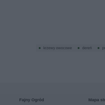
krzewy owocowe
dereń
p
Fajny Ogród
Mapa st