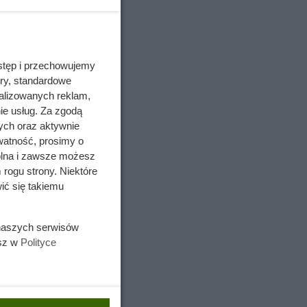
stęp i przechowujemy
ory, standardowe
alizowanych reklam,
ie usług. Za zgodą
ych oraz aktywnie
watność, prosimy o
wolna i zawsze możesz
 rogu strony. Niektóre
ić się takiemu
 naszych serwisów
esz w
Polityce