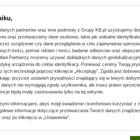
czackiej i poznaj podstawy jej
iku,
fanych partnerów oraz inne podmioty z Grupy KB.pl uzyskujemy do
niu oraz przetwarzamy dane osobowe, takie jak unikalne identyfikat
przez urządzenie czy dane przeglądania w celu zapewniania sperson
ych treści, pomiar reklam i treści, badanie odbiorców oraz ulepszan
fani Partnerzy możemy używać dokładnych danych geolokalizacyjn
tykę urządzenia do celów identyfikacji. Ponieważ cenimy Twoją pry
z tych technologii poprzez kliknięcie „Akceptuję”. Zgoda jest dobro
ikając przycisk ustawień prywatności znajdujący się w lewym dolnym
a danych nie wymagają zgody użytkownika, ale masz prawo sprzeciw
ncje będą miały zastosowania tylko na tej witrynie.
szymi informacjami, abyś mógł świadomie i komfortowo korzystać z
gółowe informacje dotyczące przetwarzania Twoich danych znajdzi
s
oraz po kliknięciu w „Ustawienia”.