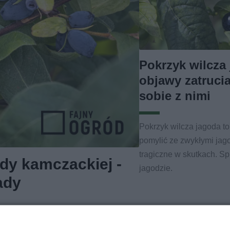
Pokrzyk wilcza 
objawy zatruci
sobie z nimi
Pokrzyk wilcza jagoda to 
pomylić ze zwykłymi jag
tragiczne w skutkach. Sp
dy kamczackiej -
jagodzie.
ady
uprawę warto rozważyć w swoim