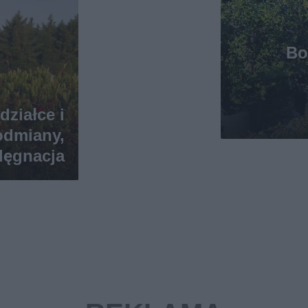
Bo
ziałce i
odmiany,
elęgnacja