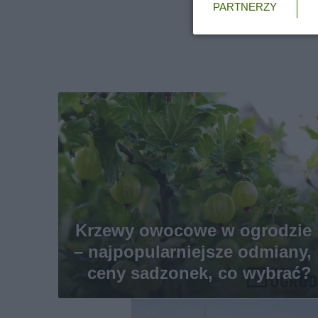
PARTNERZY
Krzewy owocowe w ogrodzie
– najpopularniejsze odmiany,
ceny sadzonek, co wybrać?