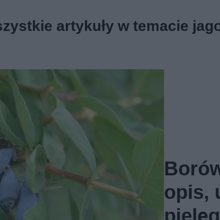
zystkie artykuły w temacie jag
Borów
opis,
pielęg