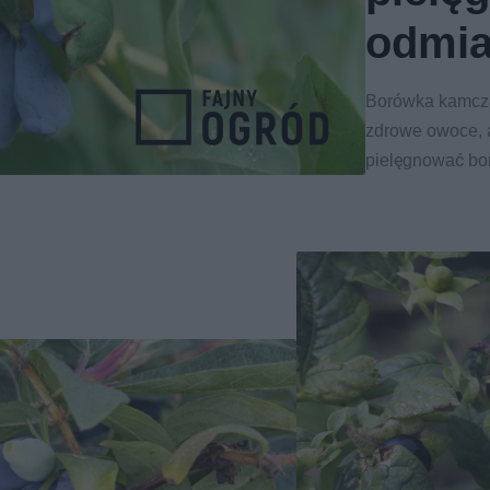
odmi
Borówka kamcza
zdrowe owoce, a 
pielęgnować bo