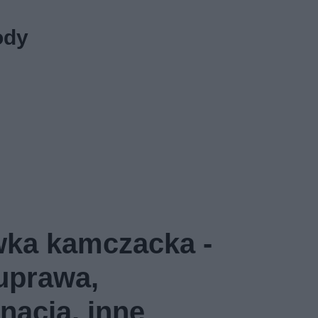
ody
ka kamczacka -
 uprawa,
nacja, inne