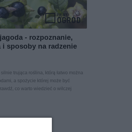
jagoda - rozpoznanie,
a i sposoby na radzenie
silnie trująca roślina, którą łatwo można
odami, a spożycie której może być
rawdź, co warto wiedzieć o wilczej