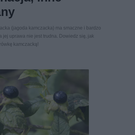
any
cka (jagoda kamczacka) ma smaczne i bardzo
jej uprawa nie jest trudna. Dowiedz się, jak
rówkę kamczacką!