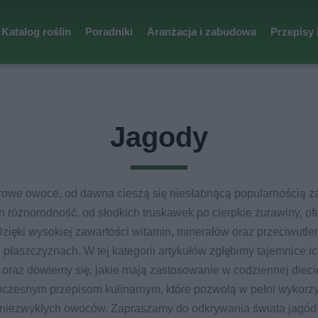
Katalog roślin
Poradniki
Aranżacja i zabudowa
Przepisy 
Jagody
orowe owoce, od dawna cieszą się niesłabnącą popularnością za
ch różnorodność, od słodkich truskawek po cierpkie żurawiny, o
zięki wysokiej zawartości witamin, minerałów oraz przeciwutle
 płaszczyznach. W tej kategorii artykułów zgłębimy tajemnice i
raz dowiemy się, jakie mają zastosowanie w codziennej diecie
oczesnym przepisom kulinarnym, które pozwolą w pełni wykorzys
niezwykłych owoców. Zapraszamy do odkrywania świata jagód