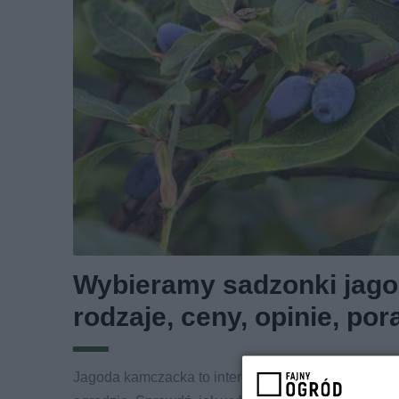
Wybieramy sadzonki jago
rodzaje, ceny, opinie, por
Jagoda kamczacka to interesująca roślina, której 