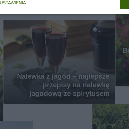
USTAWIENIA
B
Nalewka z jagód – najlepsze
przepisy na nalewkę
jagodową ze spirytusem