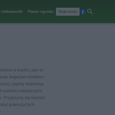
i ciekawostki
Planer ogrodu
Moje konto
Fa
Szu
ceb
kaj
ook
równo w kuchni, jak i w
feruje bogactwo smaków i
niaczy, jagody wspierają
ch wartości odżywczych,
. Przyjrzymy się również
tać potencjał tych
!