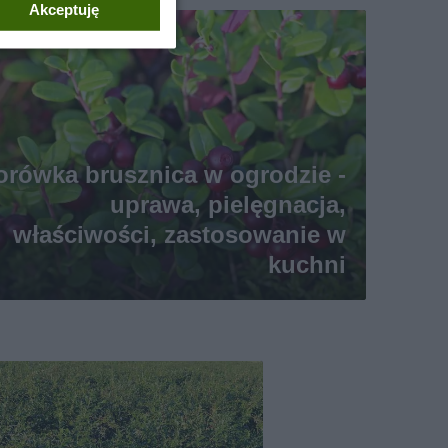
Akceptuję
orówka brusznica w ogrodzie -
uprawa, pielęgnacja,
właściwości, zastosowanie w
kuchni