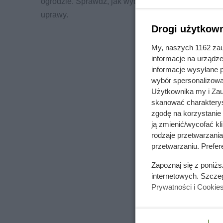
ogrodzie. Sprawdź, jak wybrać sadzonki jagody kam
uprawy.
Drogi użytkown
My, naszych 1162 zau
informacje na urządze
informacje wysyłane 
wybór spersonalizowan
Użytkownika my i Zau
skanować charakterys
zgodę na korzystanie 
ją zmienić/wycofać kl
rodzaje przetwarzani
przetwarzaniu. Prefere
Zapoznaj się z poniż
internetowych. Szcze
Prywatności i Cookie