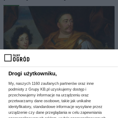
Drogi użytkowniku,
My, naszych 1160 zaufanych partnerów oraz inne
Dlaczego nikt nie chciał poślubić
podmioty z Grupy KB.pl uzyskujemy dostęp i
syna Jana III Sobieskiego?
przechowujemy informacje na urządzeniu oraz
przetwarzamy dane osobowe, takie jak unikalne
Odpowiedź zaskakuje
identyfikatory, standardowe informacje wysyłane przez
urządzenie czy dane przeglądania w celu zapewniania
spersonalizowanych reklam, wybór spersonalizowanych