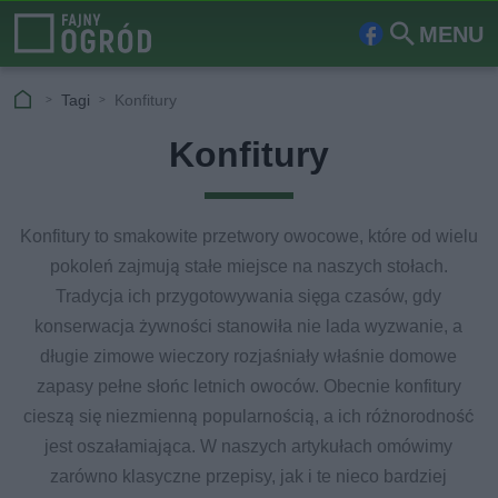
MENU
Fa
Szu
ceb
kaj
Tagi
Konfitury
ook
Konfitury
Konfitury to smakowite przetwory owocowe, które od wielu
pokoleń zajmują stałe miejsce na naszych stołach.
Tradycja ich przygotowywania sięga czasów, gdy
konserwacja żywności stanowiła nie lada wyzwanie, a
długie zimowe wieczory rozjaśniały właśnie domowe
zapasy pełne słońc letnich owoców. Obecnie konfitury
cieszą się niezmienną popularnością, a ich różnorodność
jest oszałamiająca. W naszych artykułach omówimy
zarówno klasyczne przepisy, jak i te nieco bardziej