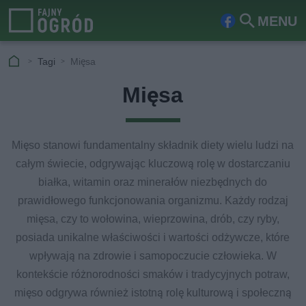
MENU
Fa
Szu
ceb
kaj
Tagi
Mięsa
ook
Mięsa
Mięso stanowi fundamentalny składnik diety wielu ludzi na
całym świecie, odgrywając kluczową rolę w dostarczaniu
białka, witamin oraz minerałów niezbędnych do
prawidłowego funkcjonowania organizmu. Każdy rodzaj
mięsa, czy to wołowina, wieprzowina, drób, czy ryby,
posiada unikalne właściwości i wartości odżywcze, które
wpływają na zdrowie i samopoczucie człowieka. W
kontekście różnorodności smaków i tradycyjnych potraw,
mięso odgrywa również istotną rolę kulturową i społeczną