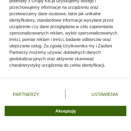
podmioty z Grupy KB.pl uzyskujemy dostęp i
przechowujemy informacje na urządzeniu oraz
przetwarzamy dane osobowe, takie jak unikalne
identyfikatory, standardowe informacje wysyłane przez
urządzenie czy dane przeglądania w celu zapewniania
spersonalizowanych reklam, wybór spersonalizowanych
treści, pomiar reklam i treści, badanie odbiorców oraz
ulepszanie usług. Za zgodą Użytkownika my i Zaufani
Partnerzy możemy używać dokładnych danych
geolokalizacyjnych oraz aktywnie skanować
charakterystykę urządzenia do celów identyfikacji.
Ponieważ cenimy Twoją prywatność, prosimy o zgodę na
korzystanie z tych technologii poprzez kliknięcie
Marynata do kaczki krok po
„Akceptuję”. Zgoda jest dobrowolna i zawsze możesz ją
kroku - 3 sprawdzone przepisy
zmienić/wycofać klikając przycisk ustawień prywatności
PARTNERZY
USTAWIENIA
znajdujący się w lewym dolnym rogu strony. Niektóre
rodzaje przetwarzania danych nie wymagają zgody
użytkownika, ale masz prawo sprzeciwić się takiemu
Akceptuję
przetwarzaniu. Preferencje będą miały zastosowania tylko
na tej witrynie.