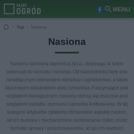
MENU
Fa
Szu
ceb
kaj
Tagi
Nasiona
ook
Nasiona
Nasiona stanowią tajemnicę życia, skrywając w sobie
potencjał do wzrostu i rozwoju. Od starożytności były one
nieodłącznym elementem rolnictwa i ogrodnictwa, a także
kluczowym składnikiem diety człowieka. Fascynujące pod
względem biologicznym, nasiona różnią się znacznie pod
względem kształtu, rozmiaru i sposobu kiełkowania. W tej
kategorii artykułów zgłębimy różnorodne aspekty nasion,
od ich budowy i mechanizmów rozmnażania roślin, przez
techniki uprawy i przechowywania, aż po ich wartości