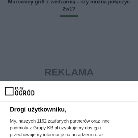
Murowany grill z wędzarnią - czy można połączyć
2w1?
Drogi użytkowniku,
My, naszych 1162 zaufanych partnerów oraz inne
podmioty z Grupy KB.pl uzyskujemy dostęp i
wędzarnia ogrodowa
wędliny domowe
przechowujemy informacje na urządzeniu oraz