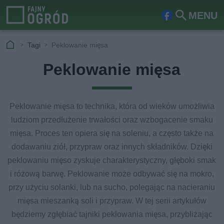
MENU
Fa
Szu
ceb
kaj
Tagi
Peklowanie mięsa
ook
Peklowanie mięsa
Peklowanie mięsa to technika, która od wieków umożliwia
ludziom przedłużenie trwałości oraz wzbogacenie smaku
mięsa. Proces ten opiera się na soleniu, a często także na
dodawaniu ziół, przypraw oraz innych składników. Dzięki
peklowaniu mięso zyskuje charakterystyczny, głęboki smak
i różową barwę. Peklowanie może odbywać się na mokro,
przy użyciu solanki, lub na sucho, polegając na nacieraniu
mięsa mieszanką soli i przypraw. W tej serii artykułów
będziemy zgłębiać tajniki peklowania mięsa, przybliżając