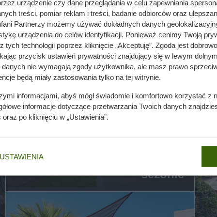
przez urządzenie czy dane przeglądania w celu zapewniania sperson
ych treści, pomiar reklam i treści, badanie odbiorców oraz ulepszan
fani Partnerzy możemy używać dokładnych danych geolokalizacyjn
tykę urządzenia do celów identyfikacji. Ponieważ cenimy Twoją pry
z tych technologii poprzez kliknięcie „Akceptuję”. Zgoda jest dobro
ikając przycisk ustawień prywatności znajdujący się w lewym dolnym
a danych nie wymagają zgody użytkownika, ale masz prawo sprzeciw
ncje będą miały zastosowania tylko na tej witrynie.
szymi informacjami, abyś mógł świadomie i komfortowo korzystać z
gółowe informacje dotyczące przetwarzania Twoich danych znajdzi
s
oraz po kliknięciu w „Ustawienia”.
Taras i balkon gotowe na lato.
Przegląd najciekawszych
o
USTAWIENIA
mebli ogrodowych w tym
sezonie