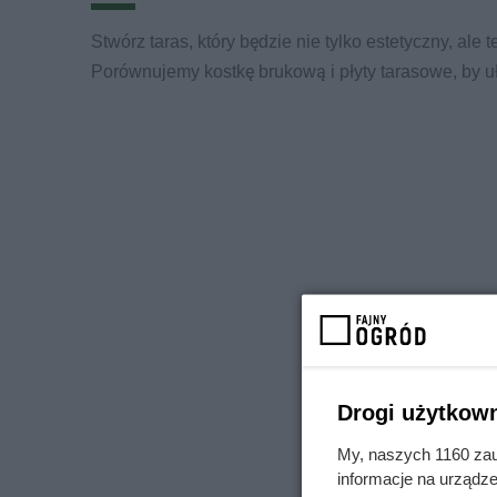
Stwórz taras, który będzie nie tylko estetyczny, ale
Porównujemy kostkę brukową i płyty tarasowe, by uł
Drogi użytkown
My, naszych 1160 zau
informacje na urządze