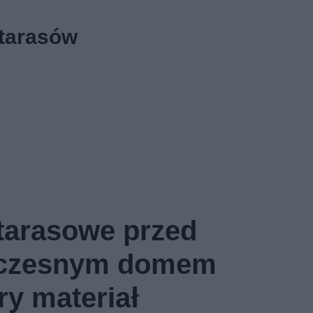
 tarasów
 tarasowe przed
czesnym domem
ry materiał