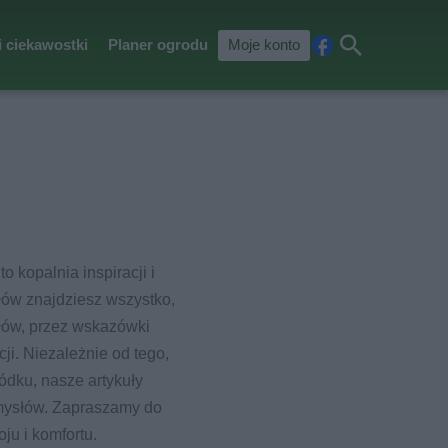
i ciekawostki
Planer ogrodu
Moje konto
Fa
Szu
ceb
kaj
ook
 kopalnia inspiracji i
ułów znajdziesz wszystko,
łów, przez wskazówki
cji. Niezależnie od tego,
ródku, nasze artykuły
omysłów. Zapraszamy do
ju i komfortu.