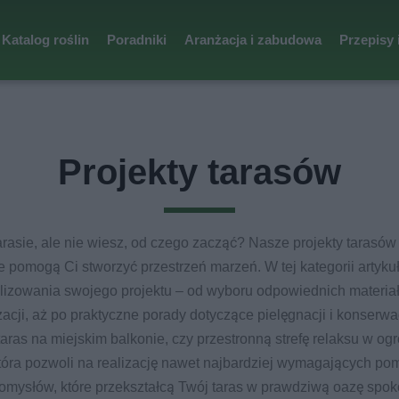
Katalog roślin
Poradniki
Aranżacja i zabudowa
Przepisy 
Projekty tarasów
rasie, ale nie wiesz, od czego zacząć? Nasze projekty tarasów to
e pomogą Ci stworzyć przestrzeń marzeń. W tej kategorii artyk
alizowania swojego projektu – od wyboru odpowiednich materia
zacji, aż po praktyczne porady dotyczące pielęgnacji i konserwa
aras na miejskim balkonie, czy przestronną strefę relaksu w og
która pozwoli na realizację nawet najbardziej wymagających p
mysłów, które przekształcą Twój taras w prawdziwą oazę spoko