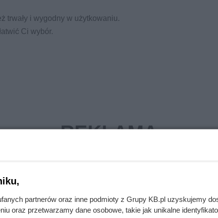
 też trwały i wygodny w użytkowaniu.
atwić Ci wybór.
iku,
fanych partnerów oraz inne podmioty z Grupy KB.pl uzyskujemy do
niu oraz przetwarzamy dane osobowe, takie jak unikalne identyfikat