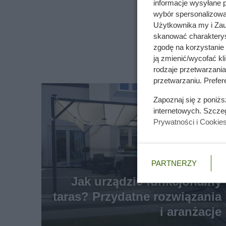
informacje wysyłane 
wybór spersonalizowan
Użytkownika my i Zau
skanować charakterys
zgodę na korzystanie 
ją zmienić/wycofać kl
rodzaje przetwarzani
przetwarzaniu. Prefere
Zapoznaj się z poniż
internetowych. Szcze
Prywatności i Cookie
PARTNERZY
Jak urządzić funkcjonalny
taras? Przydatne rozwiązania
i aranżacje