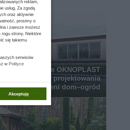
alizowanych reklam,
ie usług. Za zgodą
ych oraz aktywnie
watność, prosimy o
wolna i zawsze możesz
 rogu strony. Niektóre
ić się takiemu
 naszych serwisów
esz w
Polityce
Drzwi tarasowe OKNOPLAST
jako narzędzie projektowania
twartej przestrzeni dom–ogród
Akceptuję