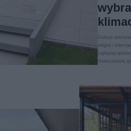
wybra
klima
Dobrze dobrane
wilgoć i intens
najlepiej sprawd
nowoczesnej arc