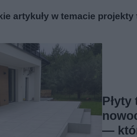
ie artykuły w temacie projekty
Płyty
nowo
— któ