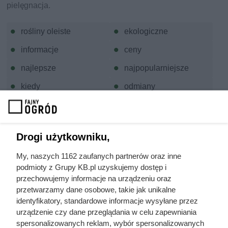
pielęgnacja.
rośliny oleiste
ekologiczne
informacje
ceny
najlepsze
najpopularniejsze
kiedy
odmiany
rodzaje
uprawa
właściwości
różnice
Drogi użytkowniku,
porównanie
opis
My, naszych 1162 zaufanych partnerów oraz inne
działanie
wysiew
podmioty z Grupy KB.pl uzyskujemy dostęp i
hodowla
sianie
przechowujemy informacje na urządzeniu oraz
przetwarzamy dane osobowe, takie jak unikalne
stanowisko
sposoby leczenia
identyfikatory, standardowe informacje wysyłane przez
urządzenie czy dane przeglądania w celu zapewniania
wymagania
nawozy
spersonalizowanych reklam, wybór spersonalizowanych