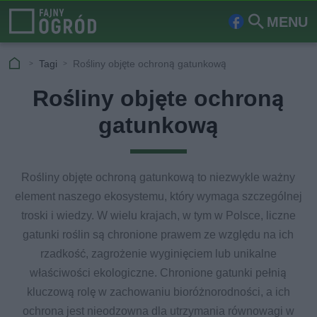
MENU
Fa
Szu
ceb
kaj
Tagi
Rośliny objęte ochroną gatunkową
ook
Rośliny objęte ochroną
gatunkową
Rośliny objęte ochroną gatunkową to niezwykle ważny
element naszego ekosystemu, który wymaga szczególnej
troski i wiedzy. W wielu krajach, w tym w Polsce, liczne
gatunki roślin są chronione prawem ze względu na ich
rzadkość, zagrożenie wyginięciem lub unikalne
właściwości ekologiczne. Chronione gatunki pełnią
kluczową rolę w zachowaniu bioróżnorodności, a ich
ochrona jest nieodzowna dla utrzymania równowagi w