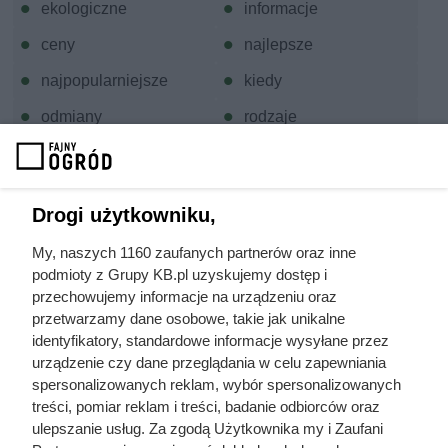
ekologiczne
informacje
ceny
najlepsze
najpopularniejsze
kiedy
odmiany
rodzaje
uprawa
właściwości
różnice
porównanie
Drogi użytkowniku,
opis
działanie
My, naszych 1160 zaufanych partnerów oraz inne
wysiew
hodowla
podmioty z Grupy KB.pl uzyskujemy dostęp i
sianie
stanowisko
przechowujemy informacje na urządzeniu oraz
przetwarzamy dane osobowe, takie jak unikalne
sposoby leczenia
wymagania
identyfikatory, standardowe informacje wysyłane przez
urządzenie czy dane przeglądania w celu zapewniania
nawozy
porady praktyczne
spersonalizowanych reklam, wybór spersonalizowanych
zasady uprawy
wskazówki
treści, pomiar reklam i treści, badanie odbiorców oraz
ulepszanie usług. Za zgodą Użytkownika my i Zaufani
zasady pielęgnacji