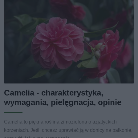
Camelia - charakterystyka,
wymagania, pielęgnacja, opinie
Camelia to piękna roślina zimozielona o azjatyckich
korzeniach. Jeśli chcesz uprawiać ją w donicy na balkonie,