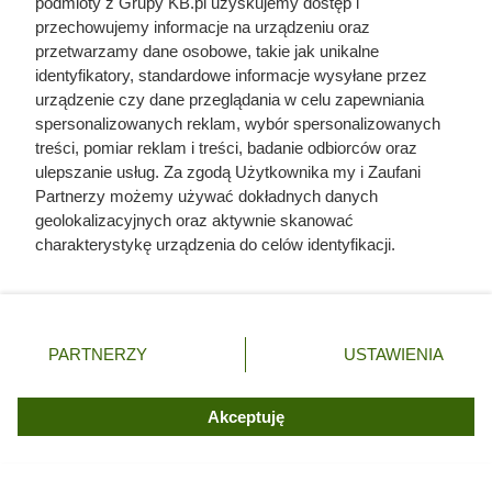
podmioty z Grupy KB.pl uzyskujemy dostęp i
przechowujemy informacje na urządzeniu oraz
przetwarzamy dane osobowe, takie jak unikalne
identyfikatory, standardowe informacje wysyłane przez
urządzenie czy dane przeglądania w celu zapewniania
spersonalizowanych reklam, wybór spersonalizowanych
treści, pomiar reklam i treści, badanie odbiorców oraz
ulepszanie usług. Za zgodą Użytkownika my i Zaufani
Partnerzy możemy używać dokładnych danych
Ostrożeń warzywny -
geolokalizacyjnych oraz aktywnie skanować
charakterystykę urządzenia do celów identyfikacji.
charakterystyka,
Ponieważ cenimy Twoją prywatność, prosimy o zgodę na
występowanie, właściwości
korzystanie z tych technologii poprzez kliknięcie
„Akceptuję”. Zgoda jest dobrowolna i zawsze możesz ją
zmienić/wycofać klikając przycisk ustawień prywatności
PARTNERZY
USTAWIENIA
znajdujący się w lewym dolnym rogu strony. Niektóre
rodzaje przetwarzania danych nie wymagają zgody
użytkownika, ale masz prawo sprzeciwić się takiemu
Akceptuję
przetwarzaniu. Preferencje będą miały zastosowania tylko
na tej witrynie.