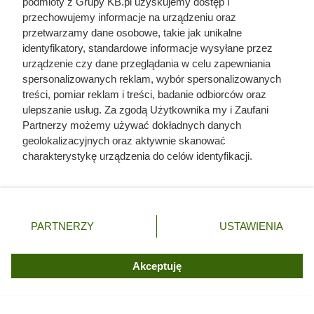
podmioty z Grupy KB.pl uzyskujemy dostęp i
radzić?
przechowujemy informacje na urządzeniu oraz
przetwarzamy dane osobowe, takie jak unikalne
identyfikatory, standardowe informacje wysyłane przez
urządzenie czy dane przeglądania w celu zapewniania
spersonalizowanych reklam, wybór spersonalizowanych
treści, pomiar reklam i treści, badanie odbiorców oraz
ulepszanie usług. Za zgodą Użytkownika my i Zaufani
Partnerzy możemy używać dokładnych danych
geolokalizacyjnych oraz aktywnie skanować
charakterystykę urządzenia do celów identyfikacji.
Ponieważ cenimy Twoją prywatność, prosimy o zgodę na
korzystanie z tych technologii poprzez kliknięcie
„Akceptuję”. Zgoda jest dobrowolna i zawsze możesz ją
Jak zadbać o ogród na
zmienić/wycofać klikając przycisk ustawień prywatności
PARTNERZY
USTAWIENIA
znajdujący się w lewym dolnym rogu strony. Niektóre
przełomie wiosny i lata?
rodzaje przetwarzania danych nie wymagają zgody
użytkownika, ale masz prawo sprzeciwić się takiemu
Akceptuję
przetwarzaniu. Preferencje będą miały zastosowania tylko
na tej witrynie.