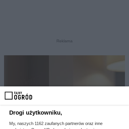
Szkodniki w domu i ogrodzie –
Drogi użytkowniku,
z czym możemy mieć do
My, naszych 1162 zaufanych partnerów oraz inne
czynienia i jak sobie z tym