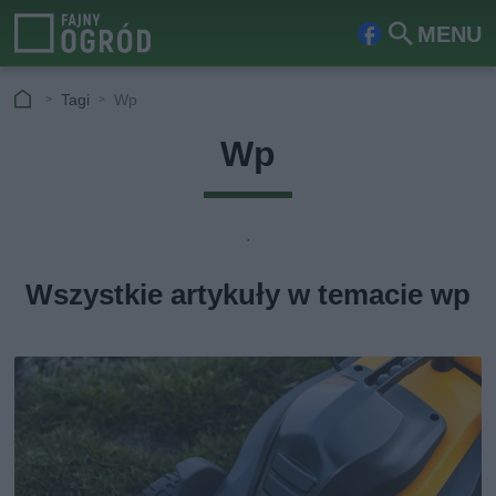
MENU
Fa
Szu
ceb
kaj
Tagi
Wp
ook
Wp
.
Wszystkie artykuły w temacie wp