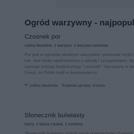
Ogród warzywny - najpopula
Czosnek por
rośliny dwuletnie
warzywo
warzywo cebulowe
Por jest w ogrodzie idealnym warzywem, ponieważ może b
rok. Jest blisko spokrewniony z cebulą i szczypiorkiem, k
samego rodzaju botanicznego "czosnek". Uprawiany w sta
Grecji, do Polski trafił w średniowieczu.
roślina dwuletnia
Trudność uprawy: średnia
Słonecznik bulwiasty
byliny
bylina z bulwą
ozdobna
Słonecznik bulwiasty zyskał swoją powszechnie używaną