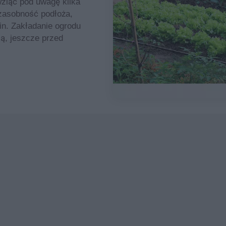
ziąć pod uwagę kilka
 zasobność podłoża,
in. Zakładanie ogrodu
ą, jeszcze przed