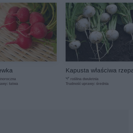
ewka
Kapusta właściwa rzep
ednoroczna
roślina dwuletnia
rawy: łatwa
Trudność uprawy: średnia