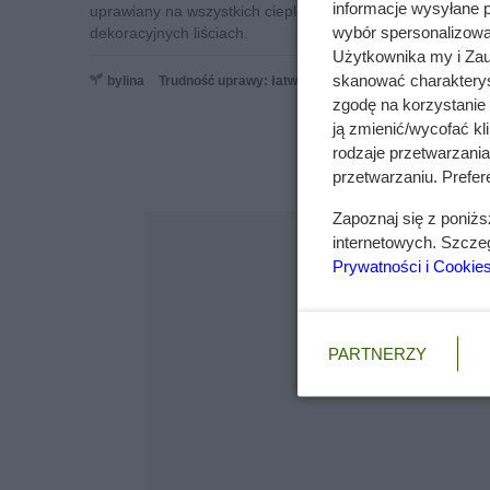
informacje wysyłane 
uprawiany na wszystkich cieplejszych obszarach. Istniej
wybór spersonalizowan
dekoracyjnych liściach.
Użytkownika my i Zau
skanować charakterys
bylina
Trudność uprawy: łatwa
zgodę na korzystanie 
ją zmienić/wycofać kl
rodzaje przetwarzani
przetwarzaniu. Prefere
Zapoznaj się z poniż
internetowych. Szcze
Prywatności i Cookie
PARTNERZY