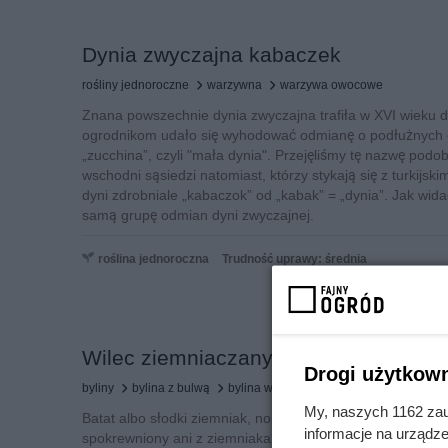
Dynia zwyczajna kabaczek
rośliny jednoroczne
warzywna
warzywa owocowe
Znana powszechnie dynia zwyczajna trafiła w XVI wieku
ogrodnikom udało się wyhodować odmianę o podłużnych
„zucchina”, czyli "mała dynia". Przejęliśmy tę nazwę podob
wschodni sąsiedzi natomiast, którzy stykają się z turkijsk
dyni zdrobniale „kabaczok” od „kabak” = „dynia”. Jak wid
samą grupę odmian dyni zwyczajnej.
roślina jednoroczna
Trudność uprawy: średnia
Wilec ziemniaczany
Drogi użytkown
byliny
bylina z bulwą
bylina warzywna
My, naszych 1162 zau
Batat albo słodki ziemniak, noszący botaniczną nazwę wile
informacje na urządze
spokrewniony ani z ziemniakami, ani z topinamburem. Znany