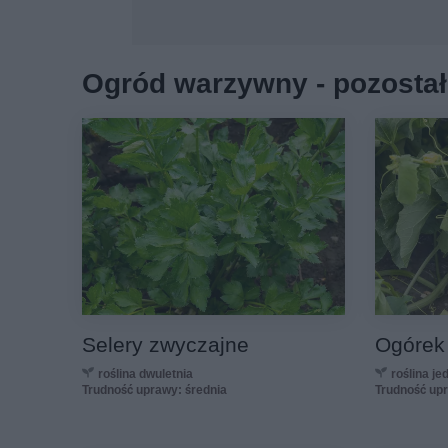
Ogród warzywny - pozostał
Selery zwyczajne
Ogórek
roślina dwuletnia
roślina j
Trudność uprawy: średnia
Trudność up