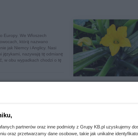
 do Europy. We Włoszech
 owocach, którą nazwano
nie jak Niemcy i Anglicy. Nasi
imi językami, nazywają tę odmianę
ać, w obu wypadkach chodzi o tę
iku,
fanych partnerów oraz inne podmioty z Grupy KB.pl uzyskujemy do
c ziemniaczany, nie jest
niu oraz przetwarzamy dane osobowe, takie jak unikalne identyfikat
 od tysięcy lat jest dzisiaj