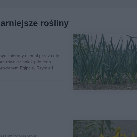
rniejsze rośliny
yć zbierany niemal przez cały
tóre również należą do tego
rożytnym Egipcie, Rzymie i
 nazwę "topinambur"