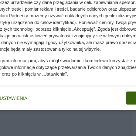
przez urządzenie czy dane przeglądania w celu zapewniania sperson
ą też odmiany ozdobne o
ych treści, pomiar reklam i treści, badanie odbiorców oraz ulepszan
fani Partnerzy możemy używać dokładnych danych geolokalizacyjn
tykę urządzenia do celów identyfikacji. Ponieważ cenimy Twoją pry
z tych technologii poprzez kliknięcie „Akceptuję”. Zgoda jest dobro
ikając przycisk ustawień prywatności znajdujący się w lewym dolnym
a danych nie wymagają zgody użytkownika, ale masz prawo sprzeciw
ncje będą miały zastosowania tylko na tej witrynie.
szymi informacjami, abyś mógł świadomie i komfortowo korzystać z
gółowe informacje dotyczące przetwarzania Twoich danych znajdzi
s
oraz po kliknięciu w „Ustawienia”.
USTAWIENIA