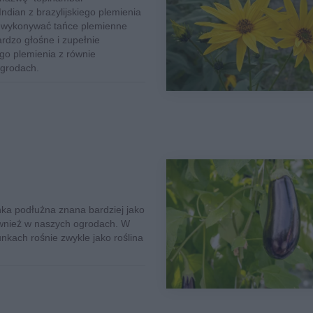
ndian z brazylijskiego plemienia
i wykonywać tańce plemienne
rdzo głośne i zupełnie
go plemienia z równie
ogrodach.
nka podłużna znana bardziej jako
ównież w naszych ogrodach. W
nkach rośnie zwykle jako roślina