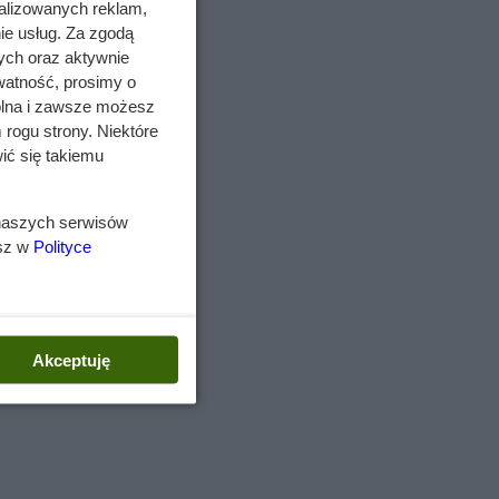
alizowanych reklam,
ie usług. Za zgodą
ych oraz aktywnie
watność, prosimy o
wolna i zawsze możesz
 rogu strony. Niektóre
ić się takiemu
 naszych serwisów
esz w
Polityce
Akceptuję