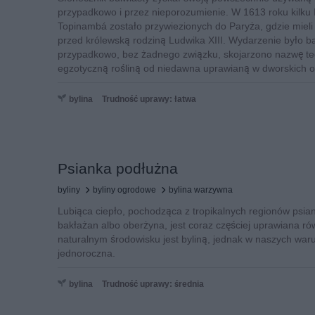
przypadkowo i przez nieporozumienie. W 1613 roku kilku I
Topinambá zostało przywiezionych do Paryża, gdzie miel
przed królewską rodziną Ludwika XIII. Wydarzenie było ba
przypadkowo, bez żadnego związku, skojarzono nazwę te
egzotyczną rośliną od niedawna uprawianą w dworskich 
bylina
Trudność uprawy: łatwa
Psianka podłużna
byliny
byliny ogrodowe
bylina warzywna
Lubiąca ciepło, pochodząca z tropikalnych regionów psia
bakłażan albo oberżyna, jest coraz częściej uprawiana r
naturalnym środowisku jest byliną, jednak w naszych waru
jednoroczna.
bylina
Trudność uprawy: średnia