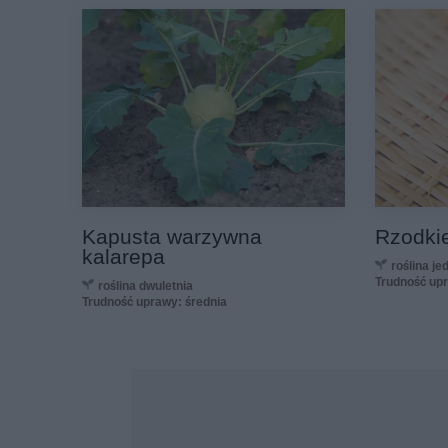
Kapusta warzywna
Rzodki
kalarepa
roślina j
Trudność up
roślina dwuletnia
Trudność uprawy: średnia