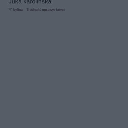
Juka karolińska
bylina
Trudność uprawy: łatwa