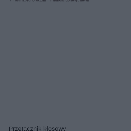
roślina jednoroczna
Trudność uprawy: łatwa
Przetacznik kłosowy