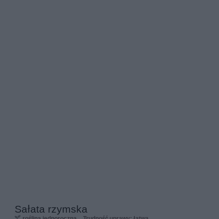
Sałata rzymska
roślina jednoroczna
Trudność uprawy: łatwa