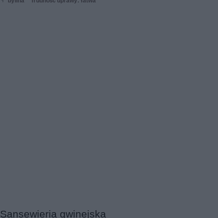
bylina
Trudność uprawy: łatwa
Sansewieria gwinejska