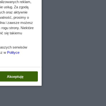
alizowanych reklam,
ie usług. Za zgodą
ych oraz aktywnie
watność, prosimy o
wolna i zawsze możesz
 rogu strony. Niektóre
ić się takiemu
 naszych serwisów
esz w
Polityce
Akceptuję