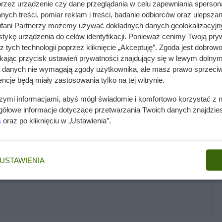
przez urządzenie czy dane przeglądania w celu zapewniania sperson
ych treści, pomiar reklam i treści, badanie odbiorców oraz ulepszan
fani Partnerzy możemy używać dokładnych danych geolokalizacyjn
tykę urządzenia do celów identyfikacji. Ponieważ cenimy Twoją pry
z tych technologii poprzez kliknięcie „Akceptuję”. Zgoda jest dobro
ikając przycisk ustawień prywatności znajdujący się w lewym dolnym
a danych nie wymagają zgody użytkownika, ale masz prawo sprzeciw
ncje będą miały zastosowania tylko na tej witrynie.
szymi informacjami, abyś mógł świadomie i komfortowo korzystać z
gółowe informacje dotyczące przetwarzania Twoich danych znajdzi
s
oraz po kliknięciu w „Ustawienia”.
USTAWIENIA