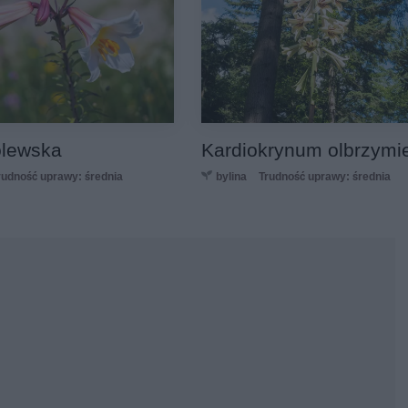
rólewska
Kardiokrynum olbrzymi
rudność uprawy: średnia
bylina
Trudność uprawy: średnia