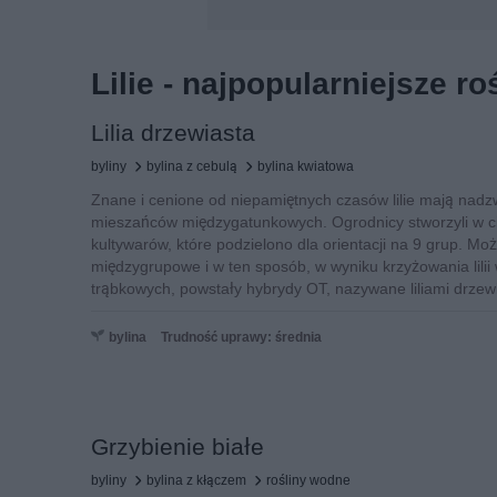
Lilie - najpopularniejsze ro
Lilia drzewiasta
byliny
bylina z cebulą
bylina kwiatowa
Znane i cenione od niepamiętnych czasów lilie mają nadz
mieszańców międzygatunkowych. Ogrodnicy stworzyli w ci
kultywarów, które podzielono dla orientacji na 9 grup. Mo
międzygrupowe i w ten sposób, w wyniku krzyżowania lilii 
trąbkowych, powstały hybrydy OT, nazywane liliami drzew
bylina
Trudność uprawy: średnia
Grzybienie białe
byliny
bylina z kłączem
rośliny wodne