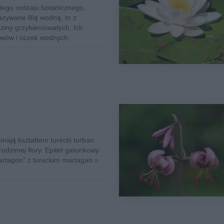
 tego rodzaju botanicznego,
zywane lilią wodną, to z
ziny grzybieniowatych. Ich
awów i oczek wodnych.
inają kształtem turecki turban.
rodzimej flory. Epitet gatunkowy
martagon" z tureckim martagan =
.