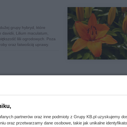
 dużej grupy hybryd, które
 davidii, Lilium maculatum,
większość lilii ogrodowych. Poza
roby oraz łatwością uprawy.
obnych. Symbolizowała czystość
iku,
a jest kilkanaście razy. Wysoka
apachem jest ozdobą każdego
fanych partnerów oraz inne podmioty z Grupy KB.pl uzyskujemy do
niu oraz przetwarzamy dane osobowe, takie jak unikalne identyfikat