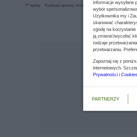
informacje wysyłane 
bylina
Trudność uprawy: średnia
wybór spersonalizowan
Użytkownika my i Zau
skanować charakterys
zgodę na korzystanie 
ją zmienić/wycofać kl
rodzaje przetwarzani
przetwarzaniu. Prefere
Zapoznaj się z poniż
internetowych. Szcze
Prywatności i Cookie
PARTNERZY