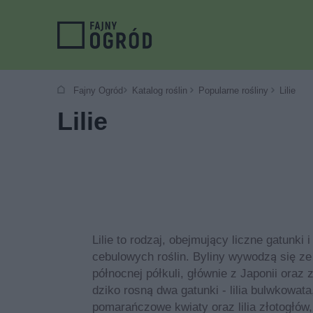
Fajny Ogród
Katalog roślin
Popularne rośliny
Lilie
Lilie
Lilie to rodzaj, obejmujący liczne gatunki 
cebulowych roślin. Byliny wywodzą się ze
północnej półkuli, głównie z Japonii oraz
dziko rosną dwa gatunki - lilia bulwkowat
pomarańczowe kwiaty oraz lilia złotogłów,