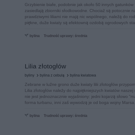
Grzybienie białe, podobnie jak około 50 innych gatunków
zasiedlają zbiorniki słodkowodne. Chociaż są potocznie na
prawdziwymi liliami nie mają nic wspólnego, należą do rod
piękne, duże kwiaty są efektowną ozdobą ogrodowych st
bylina
Trudność uprawy: średnia
Lilia złotogłów
byliny
bylina z cebulą
bylina kwiatowa
Zebrane w luźne grono duże kwiaty lilii złotogłów przypom
Lilia złotogłów należy do najpiękniejszych kwiatów naszej 
nie jest jednoznacznie wyjaśniony: jedni kojarzą słowo "
forma turbanu, inni zaś wywodzą je od boga wojny Marsa
bylina
Trudność uprawy: średnia