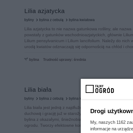
Lilia azjatycka
byliny
bylina z cebulą
bylina kwiatowa
Lilia azjatycka to nie nazwa gatunkowa rośliny, ale nazwa
powstały z gatunków wschodnioazjatyckich, głównie Lilium
Lilium pensylvanicum i Lilium lancifolium. Należy do nich 
urodą kwiatów odznaczają się odpornością na chłód i cho
bylina
Trudność uprawy: średnia
Lilia biała
byliny
bylina z cebulą
bylina kwiatowa
Lilia biała jest jedną z najdłużej uprawianych roślin ozd
Drogi użytkown
duchową i grację już w starożytności, a w Biblii wymienian
bylina z okazałymi, śnieżnobiałymi kwiatami i pięknym z
My, naszych 1162 zau
ogrodu. Tworzy efektowne kompozycje innymi bylinami.
informacje na urządze