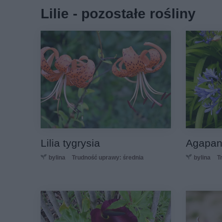
Lilie - pozostałe rośliny
Lilia tygrysia
Agapant
bylina
Trudność uprawy: średnia
bylina
T