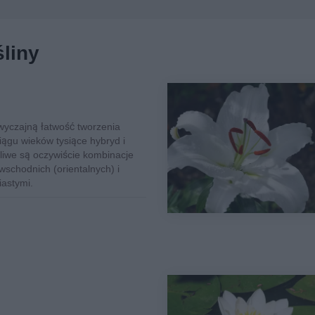
śliny
wyczajną łatwość tworzenia
ągu wieków tysiące hybryd i
żliwe są oczywiście kombinacje
wschodnich (orientalnych) i
iastymi.