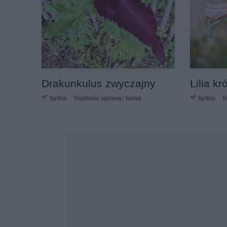
Drakunkulus zwyczajny
Lilia k
bylina
Trudność uprawy: łatwa
bylina
T