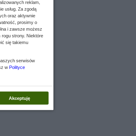
alizowanych reklam,
ie usług. Za zgodą
j
ych oraz aktywnie
watność, prosimy o
wolna i zawsze możesz
 rogu strony. Niektóre
ić się takiemu
 naszych serwisów
esz w
Polityce
m
Akceptuję
zie