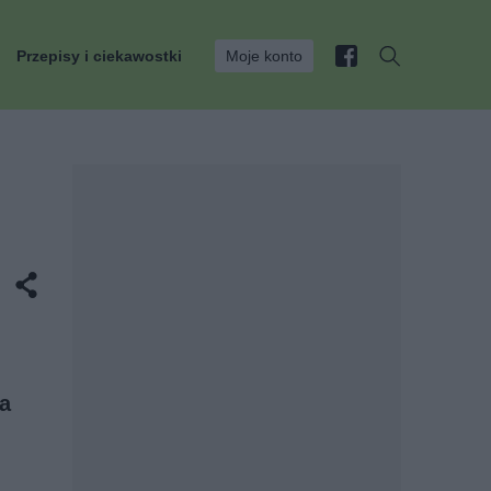
Przepisy i ciekawostki
Moje konto
a