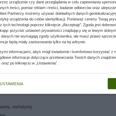
przez urządzenie czy dane przeglądania w celu zapewniania sperson
ych treści, pomiar reklam i treści, badanie odbiorców oraz ulepszan
zczące, zielone liście. Znacznie rzadziej w uprawie doniczkowe
fani Partnerzy możemy używać dokładnych danych geolokalizacyjn
krój, jednak jego liście są okrągłe, srebrzysto niebieskie, bez
tykę urządzenia do celów identyfikacji. Ponieważ cenimy Twoją pry
 często mylone ze względu na duże podobieństwo obu roślin.
z tych technologii poprzez kliknięcie „Akceptuję”. Zgoda jest dobro
się kształtem i kolorem liści. Najpopularniejsze z odmian to
ikając przycisk ustawień prywatności znajdujący się w lewym dolnym
liny doniczkowe.
a danych nie wymagają zgody użytkownika, ale masz prawo sprzeciw
ncje będą miały zastosowania tylko na tej witrynie.
 szczęścia w doniczce?
ołudniowa
szymi informacjami, abyś mógł świadomie i komfortowo korzystać z
 cm
gółowe informacje dotyczące przetwarzania Twoich danych znajdzi
iadomo. Grubosz zwany jest drzewkiem szczęścia lub drzewkie
s
oraz po kliknięciu w „Ustawienia”.
100 cm
 przypominają monety. Według specjalistów feng shui drzewko
60 cm
ta
) to nie to samo, co cesarskie drzewko szczęścia.
USTAWIENIA
ścia to drzewo liściaste pochodzące z Chin uprawiane w ogrod
zczęścia charakteryzuje się pięknymi fioletowo-niebieskimi
aju. A może zainteresują cię także
zebrane w tym miejscu
wany, rozłożysty
ona