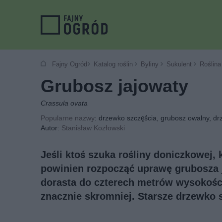
Fajny Ogród
Katalog roślin
Byliny
Sukulent
Roślina
Grubosz jajowaty
Crassula ovata
Popularne nazwy
: drzewko szczęścia, grubosz owalny, dr
Autor:
Stanisław Kozłowski
Jeśli ktoś szuka rośliny doniczkowej, 
powinien rozpocząć uprawę grubosza j
dorasta do czterech metrów wysokoś
znacznie skromniej. Starsze drzewko 