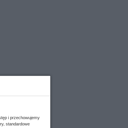
ż
ę,
zewo
stęp i przechowujemy
Warto
ory, standardowe