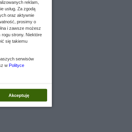
alizowanych reklam,
ie usług. Za zgodą
ych oraz aktywnie
mi
watność, prosimy o
wolna i zawsze możesz
ką
 rogu strony. Niektóre
w
ić się takiemu
 naszych serwisów
esz w
Polityce
jego
h
Akceptuję
m
lnej,
zki