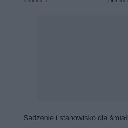
Kolor liścia:
ciemnnoz
o tym, że trawa ta powinna być sadzona na nasło
ozdobnych
.
Deschampsia caespitosa - jak uprawia
Poza tym, że zapoznamy się z opisem rośliny, a ta
nasłonecznienia czuje się najlepiej, powinniśmy po
rozmnażana i jak powinna wyglądać jej pielęgnacja
Otóż trawa ta, tak jak i inne trawy, rozmnażana jes
darniowego, możemy zakupić w różnego rodzaju sk
wysiewać nasiona, czy wolimy kupić gotową sadzonk
Jeśli chodzi o zabiegi pielęgnacyjne, śmiałek darni
która nadaje się nawet dla amatorów. Warto jednak w
się regularne i dość częste koszenie, pamiętając 
zapominajmy również o podlewaniu roślin, szczegól
Sadzenie i stanowisko dla śmia
Zastosowanie i cena Deschampsia 