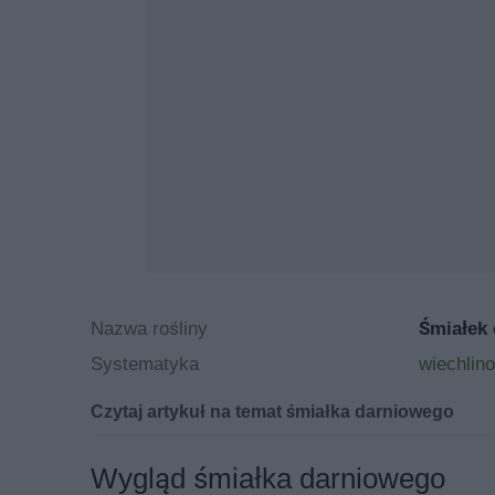
Nazwa rośliny
Śmiałek
Systematyka
wiechlin
Czytaj artykuł na temat śmiałka darniowego
Śmiałek darniowy - opis, 
Wygląd śmiałka darniowego