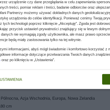
przez urządzenie czy dane przeglądania w celu zapewniania sperson
rośliny ozdobne, które chętnie są sadzone w ogrodach
ych treści, pomiar reklam i treści, badanie odbiorców oraz ulepszan
0 gatunków tych właśnie traw.
fani Partnerzy możemy używać dokładnych danych geolokalizacyjn
lnych i charakterystycznych cech morfologicznych, między inny
tykę urządzenia do celów identyfikacji. Ponieważ cenimy Twoją pry
z tych technologii poprzez kliknięcie „Akceptuję”. Zgoda jest dobro
często wytwarzają rozłogi. Przejdźmy jednak do opisu rośliny, ja
ikając przycisk ustawień prywatności znajdujący się w lewym dolnym
e trawa ta naturalnie występuje na półkuli północnej i również 
a danych nie wymagają zgody użytkownika, ale masz prawo sprzeciw
ncje będą miały zastosowania tylko na tej witrynie.
teryzuje się trawa
szymi informacjami, abyś mógł świadomie i komfortowo korzystać z
gółowe informacje dotyczące przetwarzania Twoich danych znajdzi
 pielęgnacja śmiałka darniowego, warto zapoznać się z opisem 
s
oraz po kliknięciu w „Ustawienia”.
ałek to bylina, która znana jest ze swoich gęstych i dość zbityc
sem może sięgnąć aż 70 cm, natomiast jest to rzadkość.
USTAWIENIA
arza gładkie źdźbła, które mogą dorosnąć nawet do około 140 c
, ponieważ ich szerokość dochodzi do około 2-5 mm w części do
t płaska. Cechą typową jest również to, że na powierzchni blas
Północna, Azja Wschodnia, Europa, Nowa Zelandia
180 cm
 wiedzieć, że zbierane są one w wiechy i składają się one z 2-3