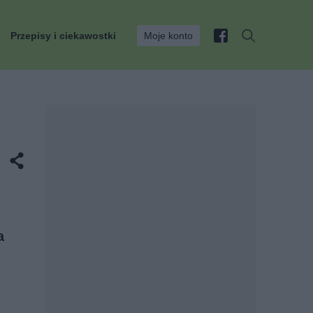
Przepisy i ciekawostki
Moje konto
a