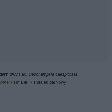
 darniowy
(łac.
Deschampsia caespitosa
)
owate
> śmiałek > śmiałek darniowy
wymagania, sadzenie,